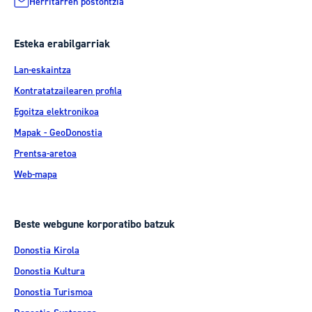
Herritarren postontzia
Esteka erabilgarriak
Lan-eskaintza
Kontratatzailearen profila
Egoitza elektronikoa
Mapak - GeoDonostia
Prentsa-aretoa
Web-mapa
Beste webgune korporatibo batzuk
Donostia Kirola
Donostia Kultura
Donostia Turismoa