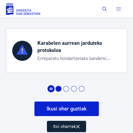
Eduki nagusira joan
Buscar
Karabelen aurrean jarduteko
protokoloa
Erreparatu hondartzetako banderei
egoeraren berri izateko
Ikusi ohar guztiak
Itxi oharrak