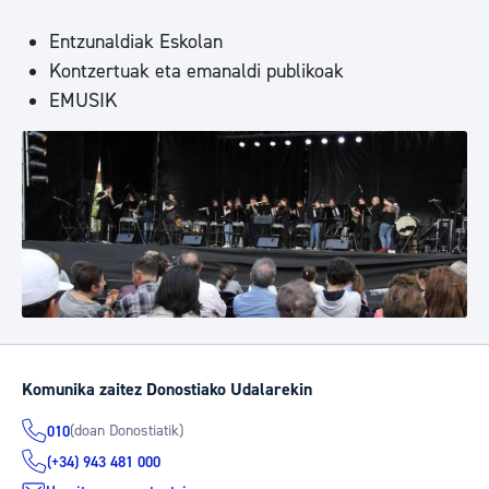
Entzunaldiak Eskolan
Kontzertuak eta emanaldi publikoak
EMUSIK
Komunika zaitez Donostiako Udalarekin
(doan Donostiatik)
010
(+34) 943 481 000