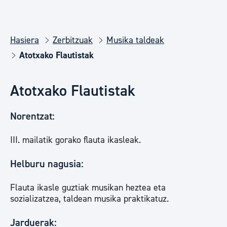
Hasiera
Zerbitzuak
Musika taldeak
Atotxako Flautistak
Atotxako Flautistak
Norentzat:
III. mailatik gorako flauta ikasleak.
Helburu nagusia:
Flauta ikasle guztiak musikan heztea eta
sozializatzea, taldean musika praktikatuz.
Jarduerak: