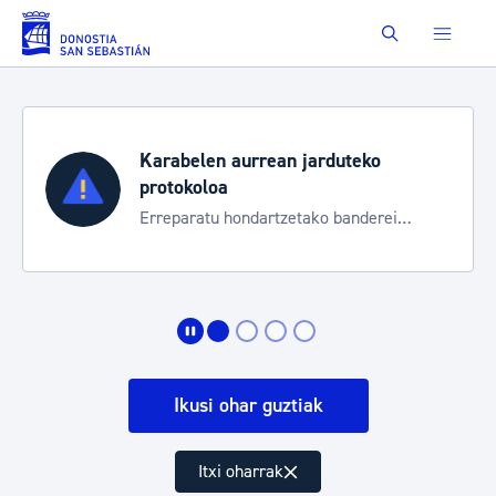
Eduki nagusira joan
Buscar
Karabelen aurrean jarduteko
protokoloa
Erreparatu hondartzetako banderei
egoeraren berri izateko
Ikusi ohar guztiak
Itxi oharrak