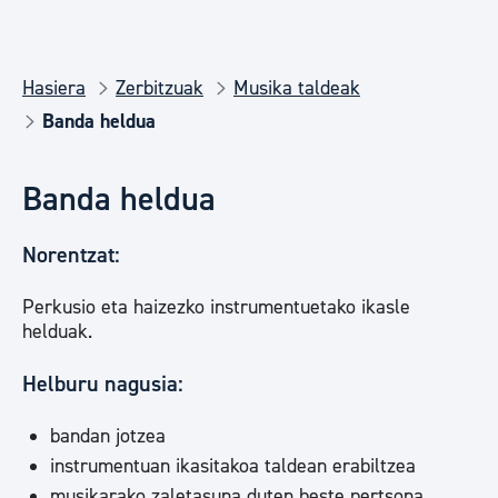
Hasiera
Zerbitzuak
Musika taldeak
Banda heldua
Banda heldua
Norentzat:
Perkusio eta haizezko instrumentuetako ikasle
helduak.
Helburu nagusia:
bandan jotzea
instrumentuan ikasitakoa taldean erabiltzea
musikarako zaletasuna duten beste pertsona