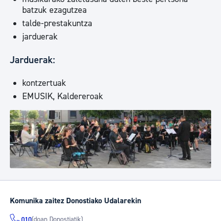
batzuk ezagutzea
talde-prestakuntza
jarduerak
Jarduerak:
kontzertuak
EMUSIK, Kaldereroak
Komunika zaitez Donostiako Udalarekin
(doan Donostiatik)
010