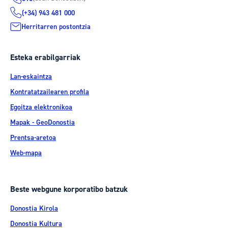
(+34) 943 481 000
Herritarren postontzia
Esteka erabilgarriak
Lan-eskaintza
Kontratatzailearen profila
Egoitza elektronikoa
Mapak - GeoDonostia
Prentsa-aretoa
Web-mapa
Beste webgune korporatibo batzuk
Donostia Kirola
Donostia Kultura