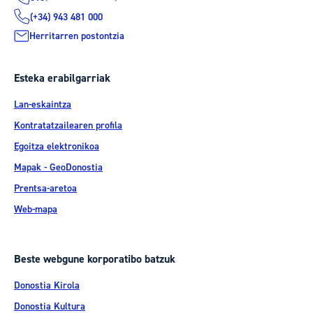
(+34) 943 481 000
Herritarren postontzia
Esteka erabilgarriak
Lan-eskaintza
Kontratatzailearen profila
Egoitza elektronikoa
Mapak - GeoDonostia
Prentsa-aretoa
Web-mapa
Beste webgune korporatibo batzuk
Donostia Kirola
Donostia Kultura