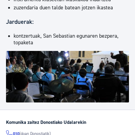
zuzendaria duen talde batean jotzen ikastea
Jarduerak:
kontzertuak, San Sebastian egunaren bezpera,
topaketa
Komunika zaitez Donostiako Udalarekin
(doan Donostiatik)
010