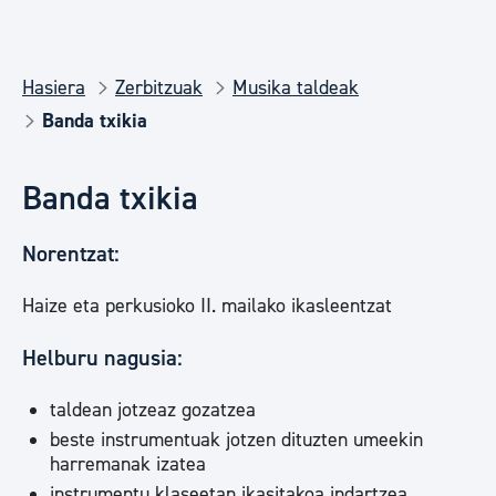
Hasiera
Zerbitzuak
Musika taldeak
Banda txikia
Banda txikia
Norentzat:
Haize eta perkusioko II. mailako ikasleentzat
Helburu nagusia:
taldean jotzeaz gozatzea
beste instrumentuak jotzen dituzten umeekin
harremanak izatea
instrumentu klaseetan ikasitakoa indartzea