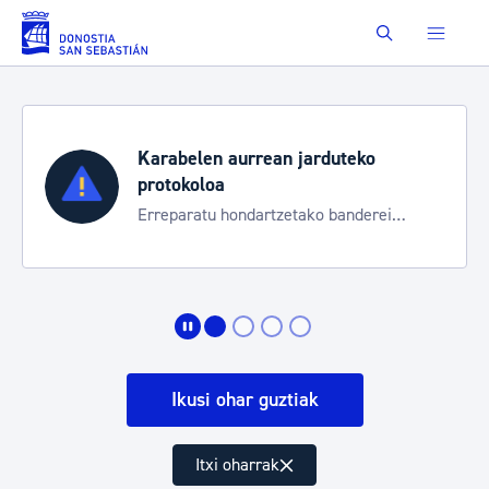
Eduki nagusira joan
Buscar
Karabelen aurrean jarduteko
protokoloa
Erreparatu hondartzetako banderei
egoeraren berri izateko
Ikusi ohar guztiak
Itxi oharrak