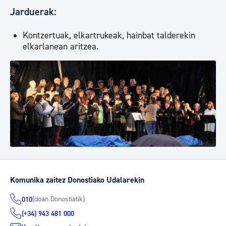
Jarduerak:
Kontzertuak, elkartrukeak, hainbat talderekin
elkarlanean aritzea.
Komunika zaitez Donostiako Udalarekin
(doan Donostiatik)
010
(+34) 943 481 000