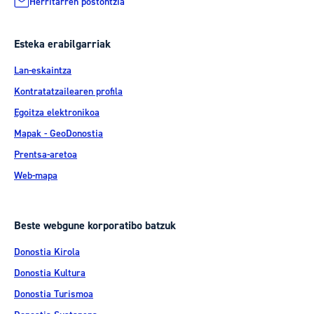
Herritarren postontzia
Esteka erabilgarriak
Lan-eskaintza
Kontratatzailearen profila
Egoitza elektronikoa
Mapak - GeoDonostia
Prentsa-aretoa
Web-mapa
Beste webgune korporatibo batzuk
Donostia Kirola
Donostia Kultura
Donostia Turismoa