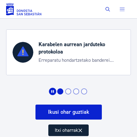
Eduki nagusira joan
Buscar
Karabelen aurrean jarduteko
protokoloa
Erreparatu hondartzetako banderei
egoeraren berri izateko
Ikusi ohar guztiak
Itxi oharrak