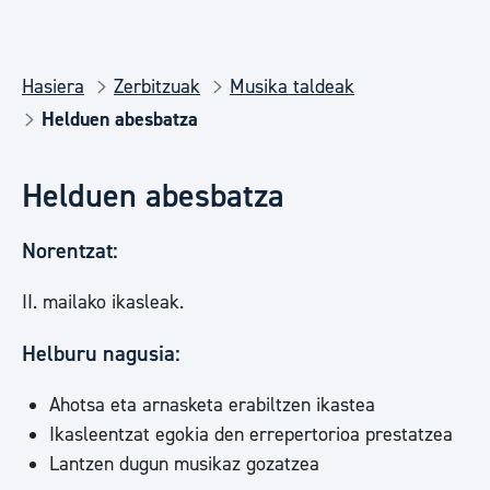
Hasiera
Zerbitzuak
Musika taldeak
Helduen abesbatza
Helduen abesbatza
Norentzat:
II. mailako ikasleak.
Helburu nagusia:
Ahotsa eta arnasketa erabiltzen ikastea
Ikasleentzat egokia den errepertorioa prestatzea
Lantzen dugun musikaz gozatzea