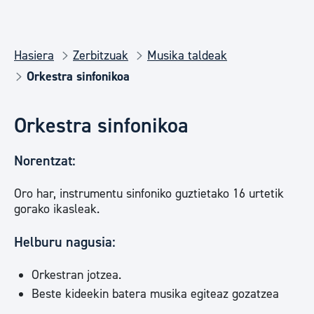
Hasiera
Zerbitzuak
Musika taldeak
Orkestra sinfonikoa
Orkestra sinfonikoa
Norentzat:
Oro har, instrumentu sinfoniko guztietako 16 urtetik
gorako ikasleak.
Helburu nagusia:
Orkestran jotzea.
Beste kideekin batera musika egiteaz gozatzea