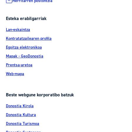
Herritarren postontzia
Esteka erabilgarriak
Lan-eskaintza
Kontratatzailearen profila
Egoitza elektronikoa
Mapak - GeoDonostia
Prentsa-aretoa
Web-mapa
Beste webgune korporatibo batzuk
Donostia Kirola
Donostia Kultura
Donostia Turismoa