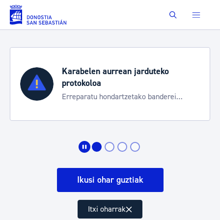
Eduki nagusira joan
Buscar
Karabelen aurrean jarduteko
protokoloa
Erreparatu hondartzetako banderei
egoeraren berri izateko
Ikusi ohar guztiak
Itxi oharrak