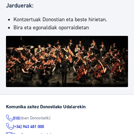
Jarduerak:
Kontzertuak Donostian eta beste hirietan.
Bira eta egonaldiak oporraldietan
Komunika zaitez Donostiako Udalarekin
(doan Donostiatik)
010
(+34) 943 481 000