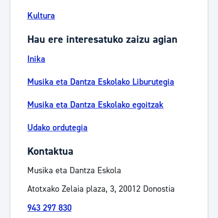
Kultura
Hau ere interesatuko zaizu agian
Inika
Musika eta Dantza Eskolako Liburutegia
Musika eta Dantza Eskolako egoitzak
Udako ordutegia
Kontaktua
Musika eta Dantza Eskola
Atotxako Zelaia plaza, 3, 20012 Donostia
943 297 830