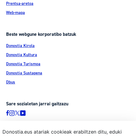
Prentsa-aretoa
Web-mapa
Beste webgune korporatibo batzuk
Donostia Kirola
Donostia Kultura
Donostia Turismoa
Donostia Sustapena
Dbus
Sare sozialetan jarrai gaitzazu
Donostia.eus atariak cookieak erabiltzen ditu, eduki