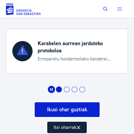
Eduki nagusira joan
Buscar
Karabelen aurrean jarduteko
protokoloa
Erreparatu hondartzetako banderei
egoeraren berri izateko
Ikusi ohar guztiak
Itxi oharrak