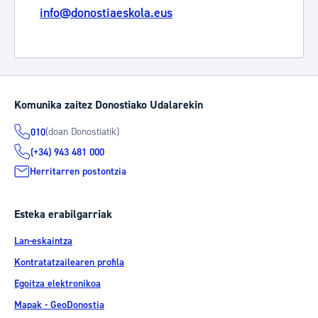
info@donostiaeskola.eus
Komunika zaitez Donostiako Udalarekin
(doan Donostiatik)
010
(+34) 943 481 000
Herritarren postontzia
Esteka erabilgarriak
Lan-eskaintza
Kontratatzailearen profila
Egoitza elektronikoa
Mapak - GeoDonostia