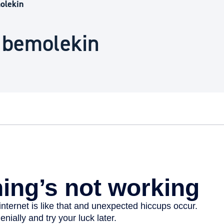
Euskara
olekin
k bemolekin
Garapen ekonomikoa e
Berdintasuna, Giza Esk
Kultura
Turismoa