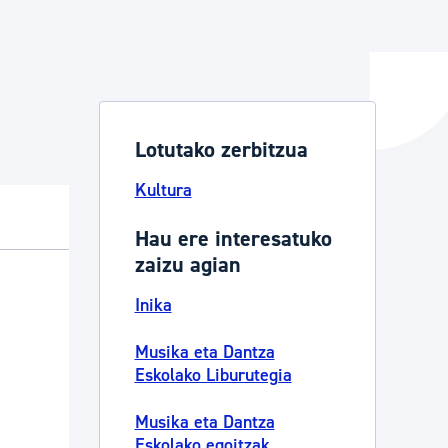
ta enplegua
Lotutako zerbitzua
ubideak eta bizikidetza
Kultura
Hau ere interesatuko
zaizu agian
Inika
Musika eta Dantza
Eskolako Liburutegia
Musika eta Dantza
Eskolako egoitzak