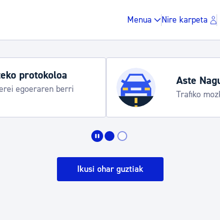
Menua
Nire karpeta
eko protokoloa
Aste Nag
rei egoeraren berri
Trafiko moz
Zergak eta isunak
Etxebizitza eta hirig
Ikusi ohar guztiak
Gune publikoa, ho