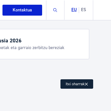
Buscar
EU
ES
Kontaktua
usia 2026
ketak eta garraio zerbitzu bereziak
intza
Itxi oharrak
ndakinak eta ingurumena