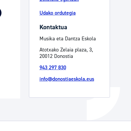
Izapideen katalogoa
Udako ordutegia
Kontaktua
Tramitaziorako laguntza
Musika eta Dantza Eskola
Atotxako Zelaia plaza, 3,
20012 Donostia
943 297 830
info@donostiaeskola.eus