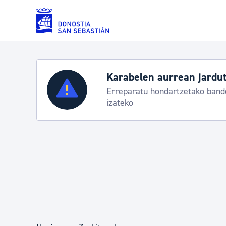
Eduki nagusira joan
Karabelen aurrean jardut
Zerbitzuak
Erreparatu hondartzetako bande
izateko
Errolda eta gai pertsonalak
Gizarte-zerbitzuak
Mugikortasuna