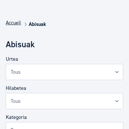
Accueil
Abisuak
Abisuak
Urtea
Hilabetea
Kategoria