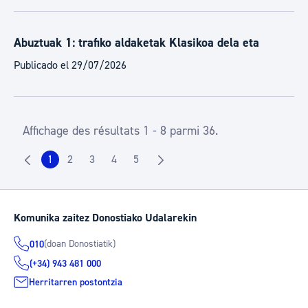
Abuztuak 1: trafiko aldaketak Klasikoa dela eta
Publicado el 29/07/2026
Affichage des résultats 1 - 8 parmi 36.
1
2
3
4
5
Page
Page
Page
Page
Page
Komunika zaitez Donostiako Udalarekin
(doan Donostiatik)
010
(+34) 943 481 000
Herritarren postontzia