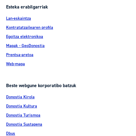
Esteka erabilgarriak
Lan-eskaintza
Kontratatzailearen profila
Egoitza elektronikoa
Mapak - GeoDonostia
Prentsa-aretoa
Web-mapa
Beste webgune korporatibo batzuk
Donostia Kirola
Donostia Kultura
Donostia Turismoa
Donostia Sustapena
Dbus