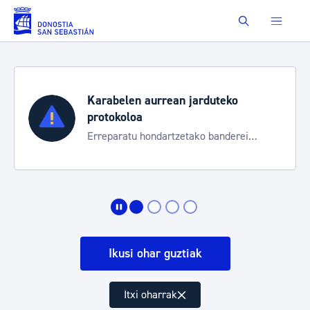
Saut au contenu principal
Buscar
Karabelen aurrean jarduteko
protokoloa
Erreparatu hondartzetako banderei
egoeraren berri izateko
Ikusi ohar guztiak
Itxi oharrak