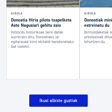
KIROLA
KIROLA
Donostia Hiria pilota txapelketa
Donostiak mini
Aste Nagusiari gehitu zaio
estreinatu du
Hitzordu historikoak bere datak
Birmoldaketak l
aurreratu ditu, Donostiako jai
prestazioak ditu
egitarauak kirol ekitaldi handienetako
bihurtzen du
bat izateko
Ikusi albiste guztiak