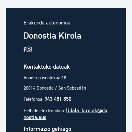
Erakunde autonomoa
Donostia Kirola
Kontaktuko datuak
Anoeta pasealekua 18
20014 Donostia / San Sebastián
943 481 850
Telefonoa:
Udala_kirolak@do
Helbide elektronikoa:
nostia.eus
Informazio gehiago