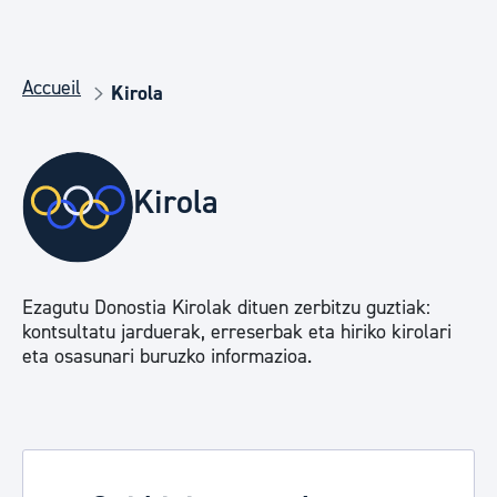
Accueil
Kirola
Kirola
Ezagutu Donostia Kirolak dituen zerbitzu guztiak:
kontsultatu jarduerak, erreserbak eta hiriko kirolari
eta osasunari buruzko informazioa.