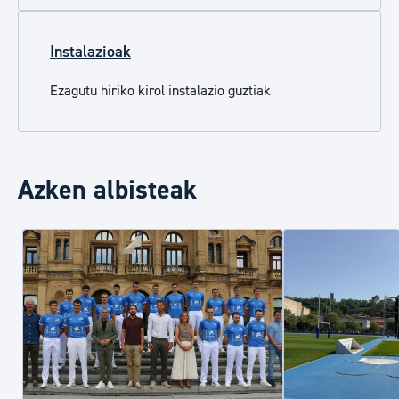
Instalazioak
Ezagutu hiriko kirol instalazio guztiak
Azken albisteak