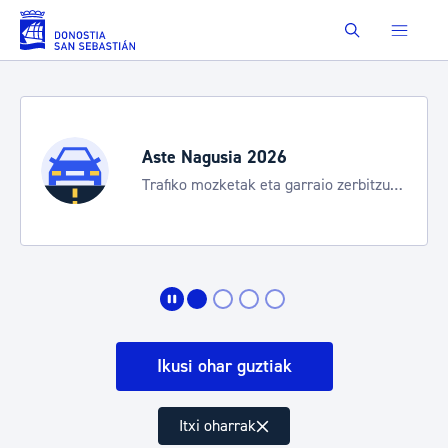
Saut au contenu principal
Buscar
Aste Nagusia 2026
Trafiko mozketak eta garraio zerbitzu
bereziak
Ikusi ohar guztiak
Itxi oharrak