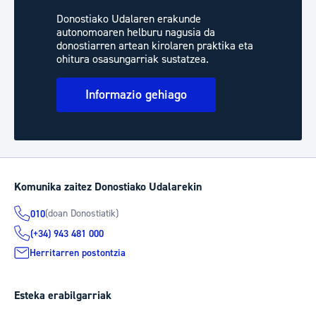
Donostiako Udalaren erakunde
autonomoaren helburu nagusia da
donostiarren artean kirolaren praktika eta
ohitura osasungarriak sustatzea.
Informazio gehiago
Komunika zaitez Donostiako Udalarekin
(doan Donostiatik)
010
(+34) 943 481 000
Herritarren postontzia
Esteka erabilgarriak