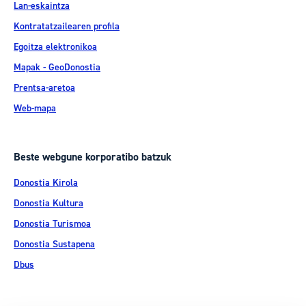
Lan-eskaintza
Kontratatzailearen profila
Egoitza elektronikoa
Mapak - GeoDonostia
Prentsa-aretoa
Web-mapa
Beste webgune korporatibo batzuk
Donostia Kirola
Donostia Kultura
Donostia Turismoa
Donostia Sustapena
Dbus