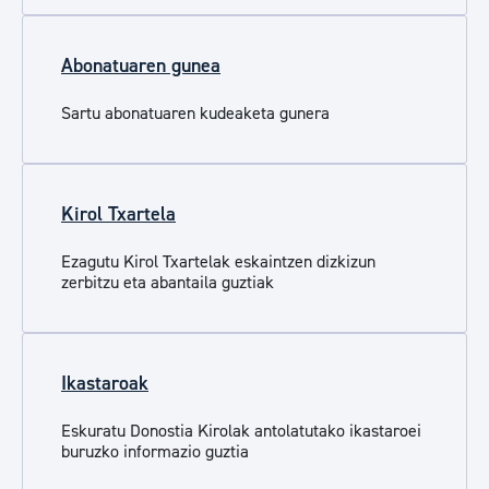
Abonatuaren gunea
Sartu abonatuaren kudeaketa gunera
Kirol Txartela
Ezagutu Kirol Txartelak eskaintzen dizkizun
zerbitzu eta abantaila guztiak
Ikastaroak
Eskuratu Donostia Kirolak antolatutako ikastaroei
buruzko informazio guztia