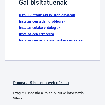
Gai bisitatuenak
Kirol Ekintzak: Online izen-emateak
Instalazioen gida: Kiroldegiak
Instalazioetako ordutegiak
Instalazioen erreserba
Instalazioen okupazioa denbora errealean
Donostia Kirolaren web ofiziala
Ezagutu Donostia Kirolari buruzko informazio
guztia