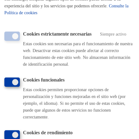
experiencia del sitio y los servicios que podemos ofrecerle.
Consulte la
Cantidad a abonar
Política de cookies
La utilización de espacios y equipo técnico de Topalekua es
Cookies estrictamente necesarias
Siempre activo
gratuita. Sevicio de bar-comedor bajo coste.
Estas cookies son necesarias para el funcionamiento de nuestra
web. Desactivar estas cookies puede afectar al correcto
Plazo de resolución y sentido
funcionamiento de este sitio web. No almacenan información
del silencio
de identificación personal.
Cookies funcionales
Plazo estimado:
1 mes
Plazo legal:
3 meses
Estas cookies permiten proporcionar opciones de
Sentido del silencio:
Negativo
personalización y funciones mejoradas en el sitio web (por
ejemplo, el idioma). Si no permite el uso de estas cookies,
puede que algunos de estos servicios no funcionen
Pasos del procedimiento
correctamente.
Presentación de la solicitud por parte de la Asociación
Cookies de rendimiento
interesada