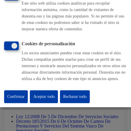
Valoración de la solicitud por parte del personal del
Este sitio web utiliza cookies analíticas para recopilar
Servicio de Personas Mayores y Discapacidad
información anónima, como la cantidad de visitantes de
Confimación de autorización de uso del Topaleku
donostia.eus y las páginas más populares. Si no permite el uso
de estas cookies no podremos saber si ha visitado el sitio ni
Cuando se solicita el espacio para usos puntuales, tras la
mejorar nuestra oferta de contenidos.
utilización, el Servicio de Conserjería del Topalekua, realiza
un pequeño informe sobre el correcto uso del espacio
Cookies de personalización
cedido
Los socios anunciantes pueden crear estas cookies en el sitio.
Dichas compañías pueden usarlas para crear un perfil de sus
Responsable de la tramitación
intereses y mostrarle anuncios personalizados en otros sitios sin
almacenar directamente información personal. Donostia.eus no
Departamento:
Dirección de Acción Social
utiliza a día de hoy cookies de este tipo ni anuncios ajenos.
Confirmar
Aceptar todo
Rechazar todo
Normativa
Ley 12/2008 De 5 De Diciembre De Servicios Sociales
Decreto 185/2015 De 6 De Octubre De Cartera De
Prestaciones Y Servicios Del Sistema Vasco De
Servicios Sociales