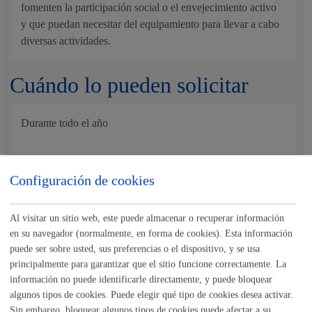
fomenten la participación social o el envejecimiento activo
y que puedan necesitar del equipamiento para llevar a cabo
diversas actividades.
Cuándo lo pueden solicitar
Durante todo el año
Documentación necesaria
Configuración de cookies
Nota
:
es obligatorio
el uso del impreso específico indicado
Al visitar un sitio web, este puede almacenar o recuperar información
en este trámite.
en su navegador (normalmente, en forma de cookies). Esta información
puede ser sobre usted, sus preferencias o el dispositivo, y se usa
principalmente para garantizar que el sitio funcione correctamente. La
información no puede identificarle directamente, y puede bloquear
Tamaño máximo anexos:
10 Mb
algunos tipos de cookies. Puede elegir qué tipo de cookies desea activar.
Sin embargo, bloquear algunos tipos de cookies puede afectar a su