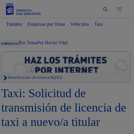
Buscar
Trámites
/
Empresas por Tema
/
Vehículos
/
Taxi
/
Por Tema
Por Hecho Vital
EMPRESAS
Identificación electrónica B@kQ
Taxi: Solicitud de
transmisión de licencia de
taxi a nuevo/a titular