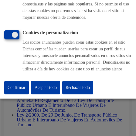
Resolución concesión transmisión
donostia.eus y las páginas más populares. Si no permite el uso
Notificación a vendedor, comprador, Diputación y
de estas cookies no podremos saber si ha visitado el sitio ni
Guardia Municipal
Envío a Financiera para abono tasa
mejorar nuestra oferta de contenidos.
Cookies de personalización
Responsable de la tramitación
Los socios anunciantes pueden crear estas cookies en el sitio.
Dichas compañías pueden usarlas para crear un perfil de sus
intereses y mostrarle anuncios personalizados en otros sitios sin
Departamento:
Dirección de Movilidad
almacenar directamente información personal. Donostia.eus no
utiliza a día de hoy cookies de este tipo ni anuncios ajenos.
Normativa
Confirmar
Aceptar todo
Rechazar todo
Decreto 243/2002 De 15 De Octubre, Por El Que Se
Aprueba El Reglamento De La Ley De Transporte
Público Urbano E Interurbano De Viajeros De
Automóviles De Turismo.
Ley 2/2000, De 29 De Junio, De Transporte Público
Urbano E Interurbano De Viajeros En Automóviles De
Turismo.