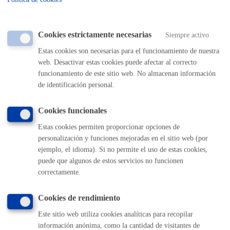
Tasas por la concesión de Licencias, Autorizaciones y
Transmisiones de las licencias de los Auto-Taxis
¨¨Anexo a regir desde el 1 de enero de 2005
Cookies estrictamente necesarias
Siempre activo
Estas cookies son necesarias para el funcionamiento de nuestra
web. Desactivar estas cookies puede afectar al correcto
Plazo de resolución y sentido
funcionamiento de este sitio web. No almacenan información
del silencio
de identificación personal.
Cookies funcionales
Plazo legal:
3 meses
Sentido del silencio:
Positivo
Estas cookies permiten proporcionar opciones de
Hay un plazo máximo de 3 meses para la transmisión,
personalización y funciones mejoradas en el sitio web (por
ejemplo, el idioma). Si no permite el uso de estas cookies,
pendiente del examen de la persona compradora.
puede que algunos de estos servicios no funcionen
correctamente.
Pasos del procedimiento
Cookies de rendimiento
Registro solcitud y documentación
Este sitio web utiliza cookies analíticas para recopilar
Subsanación de la documentación, en su caso
Realización de examen teórico y práctico
información anónima, como la cantidad de visitantes de