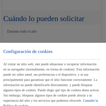
Cuándo lo pueden solicitar
Durante todo el año
Documentación necesaria
Configuración de cookies
Contrato de compraventa
Al visitar un sitio web, este puede almacenar o recuperar información
en su navegador (normalmente, en forma de cookies). Esta información
Nota
:
es obligatorio
el uso del impreso específico indicado
puede ser sobre usted, sus preferencias o el dispositivo, y se usa
en este trámite.
principalmente para garantizar que el sitio funcione correctamente. La
Tamaño máximo anexos:
10 Mb
información no puede identificarle directamente, y puede bloquear
algunos tipos de cookies. Puede elegir qué tipo de cookies desea activar.
Sin embargo, bloquear algunos tipos de cookies puede afectar a su
Cantidad a abonar
experiencia del sitio y los servicios que podemos ofrecerle.
Consulte la
Política de cookies