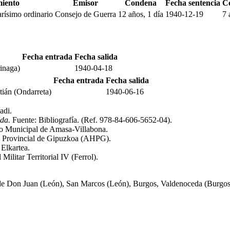
iento
Emisor
Condena
Fecha sentencia
C
rísimo ordinario
Consejo de Guerra
12 años, 1 día
1940-12-19
7 
Fecha entrada
Fecha salida
rinaga)
1940-04-18
Fecha entrada
Fecha salida
tián (Ondarreta)
1940-06-16
adi
.
ada.
Fuente: Bibliografía
.
(Ref. 978-84-606-5652-04)
.
vo Municipal de Amasa-Villabona
.
co Provincial de Gipuzkoa (AHPG)
.
 Elkartea
.
 Militar Territorial IV (Ferrol)
.
 de Don Juan (León), San Marcos (León), Burgos, Valdenoceda (Burgos)