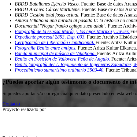
BBDD Batallones Ejército Vasco.
Fuente: Base de datos Aranz
BBDD Archivo Cárcel Martutene.
Fuente: Base de datos Aranz
BBDD Gestión total fosas actual.
Fuente: Base de datos Aranz
Amasa-Villabona una mirada al pasado II: la historia no cont
Documental "Negar franko egingo zuen aitak".
Fuente: Archi
Fotografía de la esposa María, y los hijos Maritxu y Javier.
Fue
Expediente procesal 2853, Exp. 003.
Fuente: Archivo Históri
Certificación de Liberación Condicional.
Fuente: Aritza Kultur
Fotografía Benito entre amigos.
Fuente: Aritza Kultur Elkartea
.
Banda municipal de música de Villabona.
Fuente: Aritza Kultu
Benito en Posición de Vallovera Peña de Angulo.
Fuente: Aritz
Benito fotografía del 1. Regimiento de Ingenieros Zapadores, 
Procedimiento sumarísimo ordinario 3503-40.
Fuente: Tribunal
¿Puedes aportar algún testimonio o documento de int
Si puedes aportar y/o corregir cualquier dato presentado en esta web 
Contacto
Proyecto realizado por