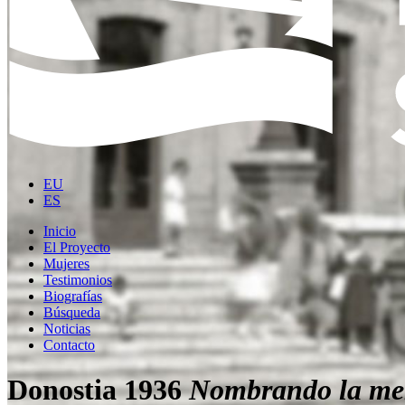
EU
ES
Inicio
El Proyecto
Mujeres
Testimonios
Biografías
Búsqueda
Noticias
Contacto
Donostia 1936
Nombrando la me