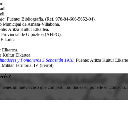
adi
.
adi
.
adi
.
ada.
Fuente: Bibliografía
.
(Ref. 978-84-606-5652-04)
.
vo Municipal de Amasa-Villabona
.
nte: Aritza Kultur Elkartea
.
co Provincial de Gipuzkoa (AHPG)
.
 Elkartea
.
r Elkartea
.
a Kultur Elkartea
.
Minadores y Pontoneros S.Sebastián 1918.
Fuente: Aritza Kultur Elkart
 Militar Territorial IV (Ferrol)
.
erés?
o tienes un nuevo caso que compartir, no dudes en ponerte en contacto. E