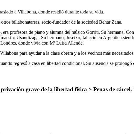
trasladó a Villabona, donde residió durante toda su vida.
otros billabonatarras, socio-fundador de la sociedad Behar Zana.
, era profesora de piano y alumna del músico Gorriti. Su hermana, Conc
 maestro Usandizaga. Su hermano, Josetxo, falleció en Argentina siendo
n Londres, donde vivía con Mª Luisa Allende.
Villabona para ayudar a la clase obrera y a los vecinos más necesitado
uando regresó a casa en libertad condicional. Su ausencia se prolongó 
rivación grave de la libertad física > Penas de cárcel