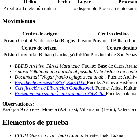
Delito
Fecha
Lugar
Procesam
Auxilio a la rebelión militar
no disponible
Procesamiento suma
Movimientos
Centro de origen
Centro destino
Prisión Central Valdenoceda (Burgos)
Prisión Provincial Bilbao (Lar
Centro de origen
Centro destino
Prisión Provincial Bilbao (Larrinaga)
Prisión Provincial de San Sebas
BBDD Archivo Cárcel Martutene.
Fuente: Base de datos Aranz
Amasa-Villabona una mirada al pasado II: la historia no cont
Documental "Negar franko egingo zuen aitak".
Fuente: Archi
Expediente procesal 2853, Exp. 003.
Fuente: Archivo Históri
Certificación de Liberación Condicional.
Fuente: Aritza Kultur
Procedimiento sumarísimo ordinario 3503-40.
Fuente: Tribunal
Observaciones:
Pasó por 9 cárceles: Moreda (Asturias), Villamanin (León), Valencia
Elementos de prueba
BBDD Guerra Civil - Iñaki Egaña.
Fuente: Iñaki Egaña
.