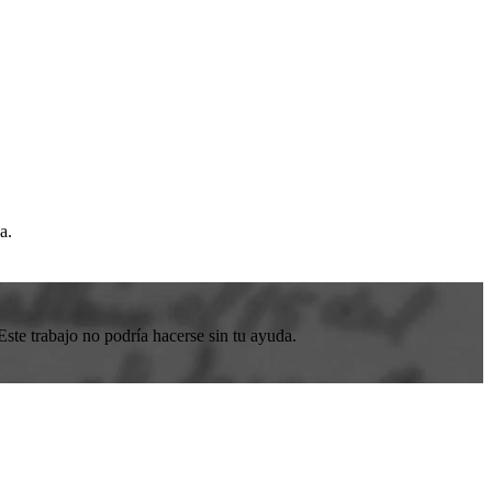
ea
.
ste trabajo no podría hacerse sin tu ayuda.