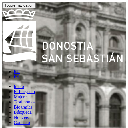
Toggle navigation
EU
ES
Inicio
El Proyecto
Mujeres
Testimonios
Biografías
Búsqueda
Noticias
Contacto