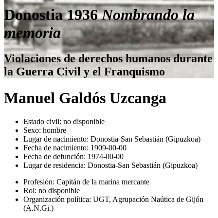
Donostia 1936
Nombrando la
memoria
Violaciones de derechos humanos durante
la Guerra Civil y el Franquismo
Manuel Galdós Uzcanga
Estado civil:
no disponible
Sexo:
hombre
Lugar de nacimiento:
Donostia-San Sebastián (Gipuzkoa)
Fecha de nacimiento:
1909-00-00
Fecha de defunción:
1974-00-00
Lugar de residencia:
Donostia-San Sebastián (Gipuzkoa)
Profesión:
Capitán de la marina mercante
Rol:
no disponible
Organización política:
UGT, Agrupación Naútica de Gijón
(A.N.Gi.)