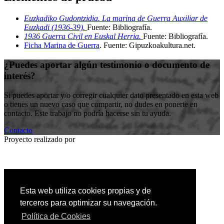
Euzkadiko Gudontzidia. La marina de Guerra Auxiliar de
Euzkadi (1936-39).
Fuente: Bibliografía
.
1936 Guerra Civil en Euskal Herria.
Fuente: Bibliografía
.
Ficha Marina de Guerra
.
Fuente: Gipuzkoakultura.net
.
¿Puedes aportar algún testimonio o documento de
interés?
Si puedes aportar y/o corregir cualquier dato presentado en esta web
o tienes un nuevo caso que compartir, no dudes en ponerte en
contacto. Este trabajo no podría hacerse sin tu ayuda.
Contacto
Proyecto realizado por
Entidad colaboradora
Esta web utiliza cookies propias y de
terceros para optimizar su navegación.
Política de Cookies