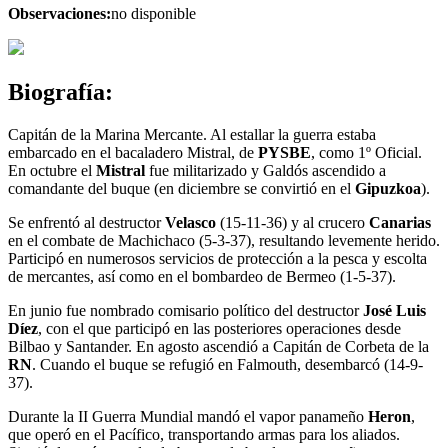
Observaciones:
no disponible
Biografía:
Capitán de la Marina Mercante. Al estallar la guerra estaba
embarcado en el bacaladero Mistral, de
PYSBE
, como 1º Oficial.
En octubre el
Mistral
fue militarizado y Galdós ascendido a
comandante del buque (en diciembre se convirtió en el
Gipuzkoa
).
Se enfrentó al destructor
Velasco
(15-11-36) y al crucero
Canarias
en el combate de Machichaco (5-3-37), resultando levemente herido.
Participó en numerosos servicios de protección a la pesca y escolta
de mercantes, así como en el bombardeo de Bermeo (1-5-37).
En junio fue nombrado comisario político del destructor
José Luis
Díez
, con el que participó en las posteriores operaciones desde
Bilbao y Santander. En agosto ascendió a Capitán de Corbeta de la
RN
. Cuando el buque se refugió en Falmouth, desembarcó (14-9-
37).
Durante la II Guerra Mundial mandó el vapor panameño
Heron
,
que operó en el Pacífico, transportando armas para los aliados.