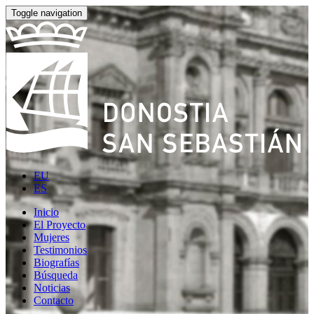
Toggle navigation
EU
ES
Inicio
El Proyecto
Mujeres
Testimonios
Biografías
Búsqueda
Noticias
Contacto