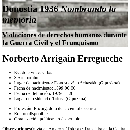
Donostia 1936
Nombrando la
memoria
Violaciones de derechos humanos durante
la Guerra Civil y el Franquismo
Norberto Arrigain Erregueche
Estado civil:
casado/a
Sexo:
hombre
Lugar de nacimiento:
Donostia-San Sebastián (Gipuzkoa)
Fecha de nacimiento:
1899-06-06
Fecha de defunción:
1979-11-28
Lugar de residencia:
Tolosa (Gipuzkoa)
Profesión:
Encargado-a de la central eléctrica
Rol:
no disponible
Organización política:
no disponible
Observaciones:
Vivía en Amarotz (Tolosa) / Trabajaba en la Central