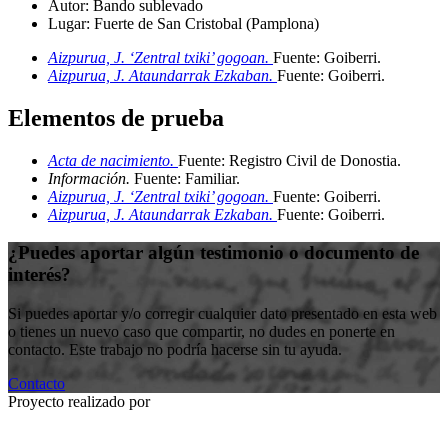
Autor:
Bando sublevado
Lugar:
Fuerte de San Cristobal (Pamplona)
Aizpurua, J. ‘Zentral txiki’ gogoan.
Fuente: Goiberri
.
Aizpurua, J. Ataundarrak Ezkaban.
Fuente: Goiberri
.
Elementos de prueba
Acta de nacimiento.
Fuente: Registro Civil de Donostia
.
Información.
Fuente: Familiar
.
Aizpurua, J. ‘Zentral txiki’ gogoan.
Fuente: Goiberri
.
Aizpurua, J. Ataundarrak Ezkaban.
Fuente: Goiberri
.
¿Puedes aportar algún testimonio o documento de
interés?
Si puedes aportar y/o corregir cualquier dato presentado en esta web
o tienes un nuevo caso que compartir, no dudes en ponerte en
contacto. Este trabajo no podría hacerse sin tu ayuda.
Contacto
Proyecto realizado por