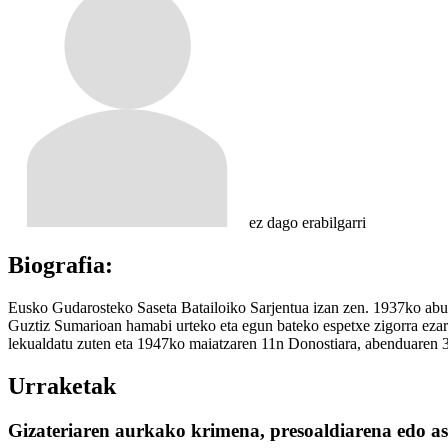
ez dago erabilgarri
Biografia:
Eusko Gudarosteko Saseta Batailoiko Sarjentua izan zen. 1937ko ab
Guztiz Sumarioan hamabi urteko eta egun bateko espetxe zigorra ezarr
lekualdatu zuten eta 1947ko maiatzaren 11n Donostiara, abenduaren 3a
Urraketak
Gizateriaren aurkako krimena, presoaldiarena edo ask