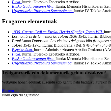
Fitxa.
Iturria: Duesoko Espetxeko Artxiboa
.
Eusko Gudarostearen fitxa.
Iturria: Memoria Historikoaren Ze
Urgentziazko Prozedura Sumarisimoa.
Iturria: IV Tokiko Auzit
Frogaren elementuak
1936. Guerra Civil en Euskal Herria (Egaña), Tomo VIII.
Iturr
Los nombres de la memoria, Tolosa 1936-1945.
Iturria: Biblio
Frankismoa Donostian. Las víctimas del genocidio franquista 
Tolosa 1945-1975.
Iturria: Bibliografia
.
(Ref. 978-84-947343-8
Espetxe-fitxa.
Iturria: Administrazioaren Artxibo Orokorra (A
Fitxa.
Iturria: Duesoko Espetxeko Artxiboa
.
Eusko Gudarostearen fitxa.
Iturria: Memoria Historikoaren Ze
Urgentziazko Prozedura Sumarisimoa.
Iturria: IV Tokiko Auzit
Testigantzarik edo dokumenturik gehitu dezakezu?
Webgune honen edukiak zuzendu edo gehitu nahi badituzu gurekin harr
Harremana
Nork egin du egitasmoa