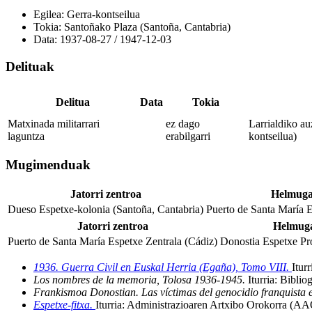
Egilea:
Gerra-kontseilua
Tokia:
Santoñako Plaza (Santoña, Cantabria)
Data:
1937-08-27
/
1947-12-03
Delituak
Delitua
Data
Tokia
Matxinada militarrari
ez dago
Larrialdiko au
laguntza
erabilgarri
kontseilua)
Mugimenduak
Jatorri zentroa
Helmuga
Dueso Espetxe-kolonia (Santoña, Cantabria)
Puerto de Santa María E
Jatorri zentroa
Helmuga
Puerto de Santa María Espetxe Zentrala (Cádiz)
Donostia Espetxe Pro
1936. Guerra Civil en Euskal Herria (Egaña), Tomo VIII.
Iturr
Los nombres de la memoria, Tolosa 1936-1945.
Iturria: Biblio
Frankismoa Donostian. Las víctimas del genocidio franquista 
Espetxe-fitxa.
Iturria: Administrazioaren Artxibo Orokorra (A