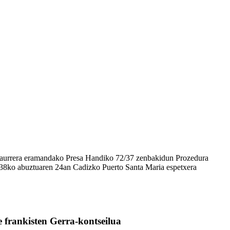
n aurrera eramandako Presa Handiko 72/37 zenbakidun Prozedura
 1938ko abuztuaren 24an Cadizko Puerto Santa Maria espetxera
 frankisten Gerra-kontseilua