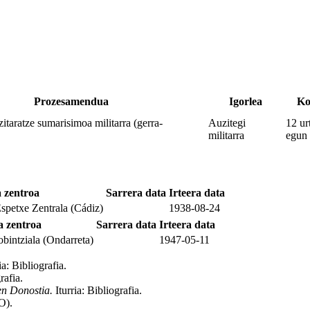
Prozesamendua
Igorlea
Ko
zitaratze sumarisimoa militarra (gerra-
Auzitegi
12 ur
militarra
egun
 zentroa
Sarrera data
Irteera data
spetxe Zentrala (Cádiz)
1938-08-24
 zentroa
Sarrera data
Irteera data
bintziala (Ondarreta)
1947-05-11
ia: Bibliografia
.
grafia
.
en Donostia.
Iturria: Bibliografia
.
AO)
.