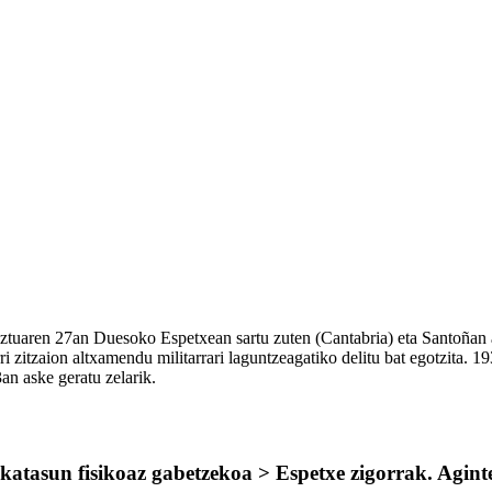
uztuaren 27an Duesoko Espetxean sartu zuten (Cantabria) eta Santoña
i zitzaion altxamendu militarrari laguntzeagatiko delitu bat egotzita.
n aske geratu zelarik.
atasun fisikoaz gabetzekoa > Espetxe zigorrak. Aginte