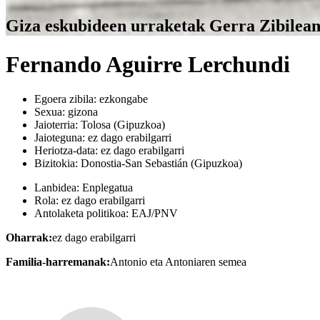
Giza eskubideen urraketak Gerra Zibilea
Fernando Aguirre Lerchundi
Egoera zibila:
ezkongabe
Sexua:
gizona
Jaioterria:
Tolosa (Gipuzkoa)
Jaioteguna:
ez dago erabilgarri
Heriotza-data:
ez dago erabilgarri
Bizitokia:
Donostia-San Sebastián (Gipuzkoa)
Lanbidea:
Enplegatua
Rola:
ez dago erabilgarri
Antolaketa politikoa:
EAJ/PNV
Oharrak:
ez dago erabilgarri
Familia-harremanak:
Antonio eta Antoniaren semea