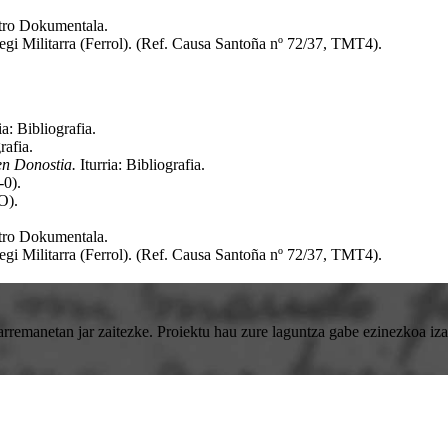
ntro Dokumentala
.
egi Militarra (Ferrol)
.
(Ref. Causa Santoña nº 72/37, TMT4)
.
ia: Bibliografia
.
grafia
.
en Donostia.
Iturria: Bibliografia
.
-0)
.
AO)
.
ntro Dokumentala
.
egi Militarra (Ferrol)
.
(Ref. Causa Santoña nº 72/37, TMT4)
.
emanetan jar zaitezke. Proiektu hau zure laguntza gabe ezinezkoa izan