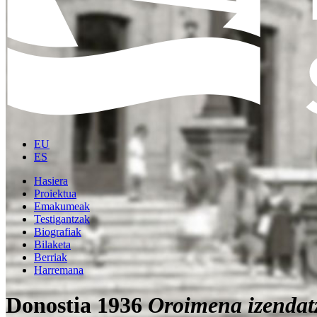
EU
ES
Hasiera
Proiektua
Emakumeak
Testigantzak
Biografiak
Bilaketa
Berriak
Harremana
Donostia 1936
Oroimena izendat