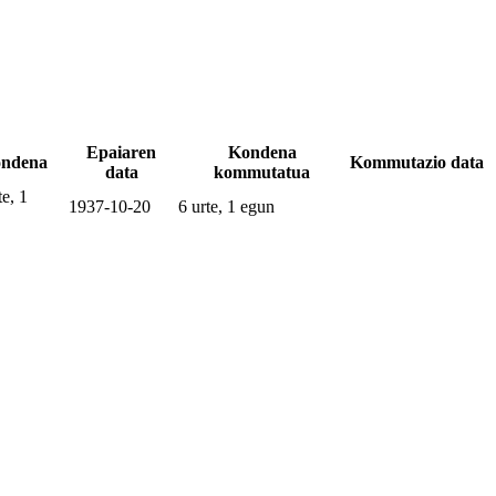
Epaiaren
Kondena
ndena
Kommutazio data
data
kommutatua
te, 1
1937-10-20
6 urte, 1 egun