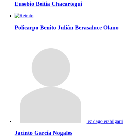
Eusebio Beitia Chacartegui
Policarpo Benito Julián Berasaluce Olano
ez dago erabilgarri
Jacinto García Nogales