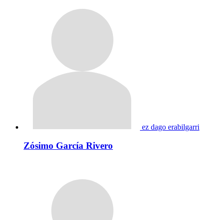
ez dago erabilgarri
Zósimo García Rivero