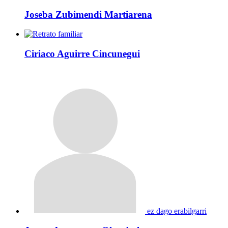
Joseba Zubimendi Martiarena
Ciriaco Aguirre Cincunegui
ez dago erabilgarri