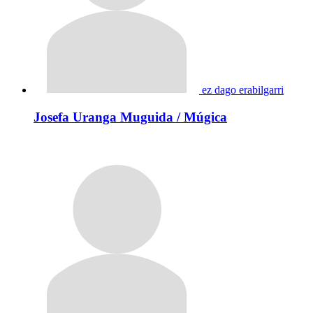
ez dago erabilgarri
Josefa Uranga Muguida / Múgica