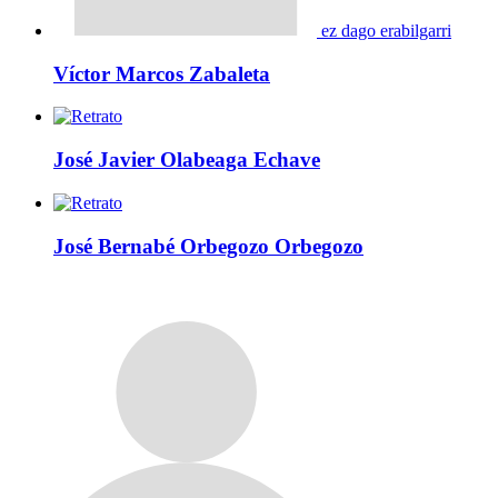
ez dago erabilgarri
Víctor Marcos Zabaleta
José Javier Olabeaga Echave
José Bernabé Orbegozo Orbegozo