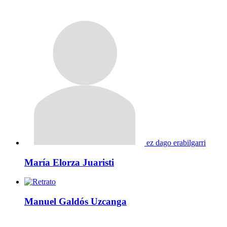
ez dago erabilgarri
María Elorza Juaristi
Manuel Galdós Uzcanga