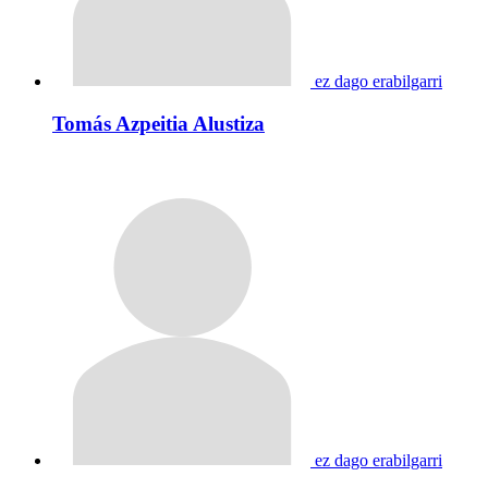
ez dago erabilgarri
Tomás Azpeitia Alustiza
ez dago erabilgarri