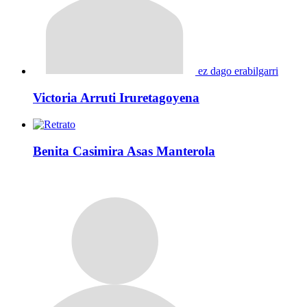
ez dago erabilgarri
Victoria Arruti Iruretagoyena
Benita Casimira Asas Manterola