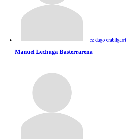
ez dago erabilgarri
Manuel Lechuga Basterrarena