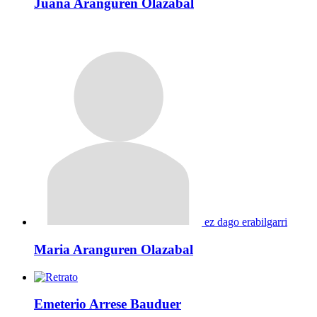
Juana Aranguren Olazabal
ez dago erabilgarri
Maria Aranguren Olazabal
Emeterio Arrese Bauduer