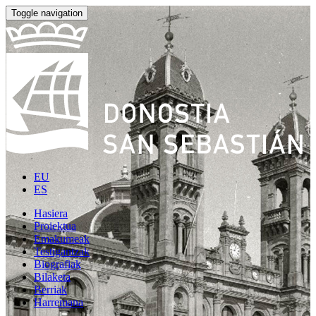
Toggle navigation
EU
ES
Hasiera
Proiektua
Emakumeak
Testigantzak
Biografiak
Bilaketa
Berriak
Harremana