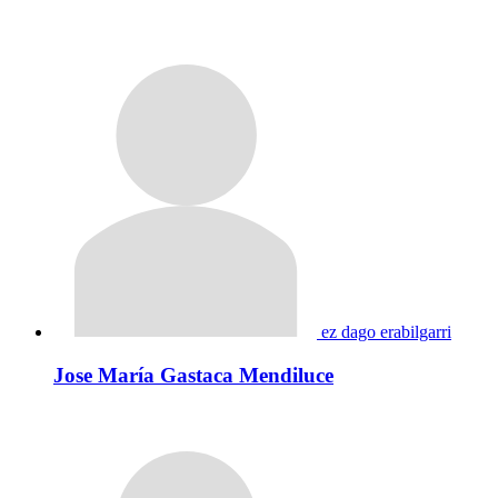
ez dago erabilgarri
Jose María Gastaca Mendiluce