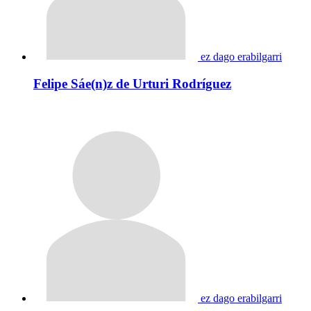
ez dago erabilgarri
Felipe Sáe(n)z de Urturi Rodríguez
ez dago erabilgarri