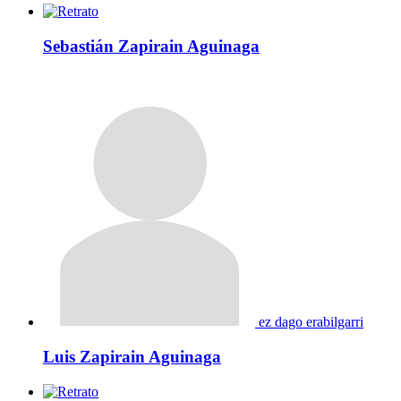
Sebastián Zapirain Aguinaga
ez dago erabilgarri
Luis Zapirain Aguinaga