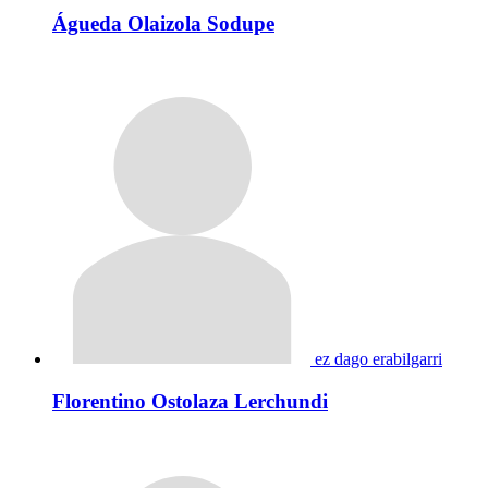
Águeda Olaizola Sodupe
ez dago erabilgarri
Florentino Ostolaza Lerchundi