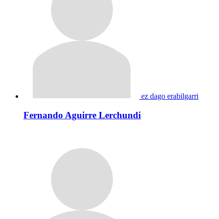
ez dago erabilgarri
Fernando Aguirre Lerchundi