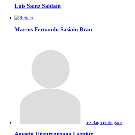
Luis Sainz Saldain
Marcos Fernando Sasiain Brau
ez dago erabilgarri
Agustín Unzurrunzaga Lazpiur