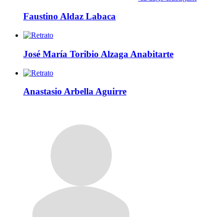
Faustino Aldaz Labaca
José María Toribio Alzaga Anabitarte
Anastasio Arbella Aguirre