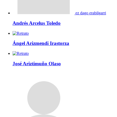
ez dago erabilgarri
Andrés Arcelus Toledo
Ángel Arizmendi Irastorza
José Ariztimuño Olaso