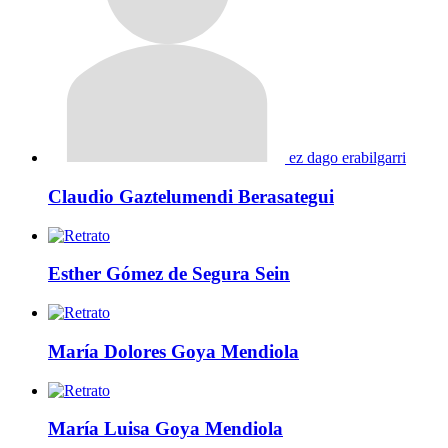
ez dago erabilgarri
Claudio Gaztelumendi Berasategui
Esther Gómez de Segura Sein
María Dolores Goya Mendiola
María Luisa Goya Mendiola