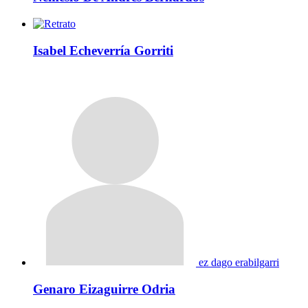
Isabel Echeverría Gorriti
ez dago erabilgarri
Genaro Eizaguirre Odria