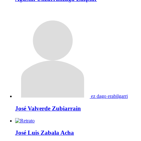
ez dago erabilgarri
José Valverde Zubiarrain
José Luis Zabala Acha