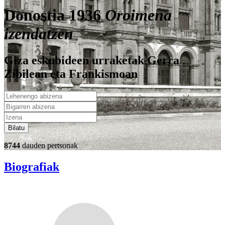
Donostia 1936
Oroimena
izendatzen
Giza eskubideen urraketak Gerra
Zibilean eta Frankismoan
Bilatu
8744
dauden pertsonak
Biografiak