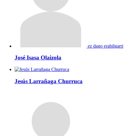
ez dago erabilgarri
José Isasa Olaizola
Jesús Larrañaga Churruca