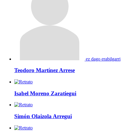
ez dago erabilgarri
Teodoro Martínez Arrese
Isabel Moreno Zaratiegui
Simón Olaizola Arregui