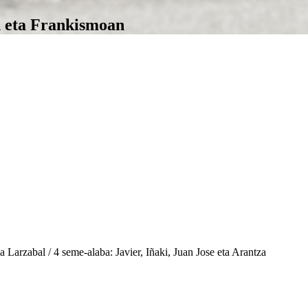
n eta Frankismoan
 Larzabal / 4 seme-alaba: Javier, Iñaki, Juan Jose eta Arantza