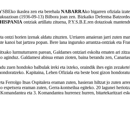
 PYSBEko ikaslea zen eta berehala
NABARRA
ko bigarren ofiziala izat
akuazioan (1936-09-13) Bilbora joan zen. Bizkaiko Defentsa Batzordea
HISPANIA
ontziak artillatu zituena, P.Y.S.B.E.ren dotazioak mantend
ontzi horien izenak aldatu zituzten. Urriaren amaieran jarri zuten ma
te kanoi bat jartzea popan. Bere lana inguruko arrantza-ontziak eta Fran
ako lurmuturraren parean, Galdames ontziari eskolta ematen ari zitzai
eko aginduz. Galdamesi abisua eman zioten, baina berandu zen, Canarias 
indu zuen hondoko balbulak ireki eta ixteko, oraindik ihes egin zezake
ondoratzeko. Kapitaina, Lehen Ofiziala eta beste bost gizon hondoratu 
n, eta Ferrolgo Itsas Ospitalera eraman zuten, hasieran hiltzat jo zuten 
espetxera eraman zuten, Gerra-kontseilua egiteko. 20 lagunei heriotza-z
Komandantea eta 3. Komandantea hurrenez hurren, bitartekaritzari eske