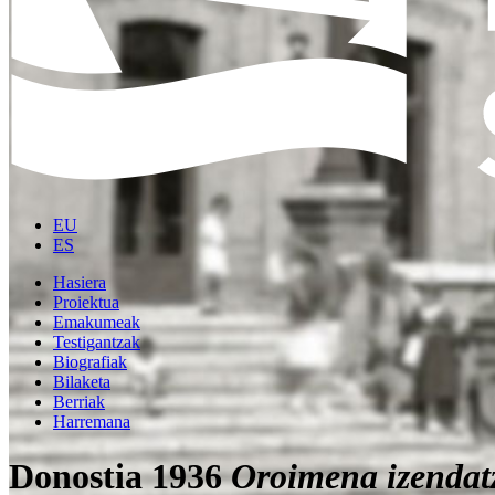
EU
ES
Hasiera
Proiektua
Emakumeak
Testigantzak
Biografiak
Bilaketa
Berriak
Harremana
Donostia 1936
Oroimena izendat