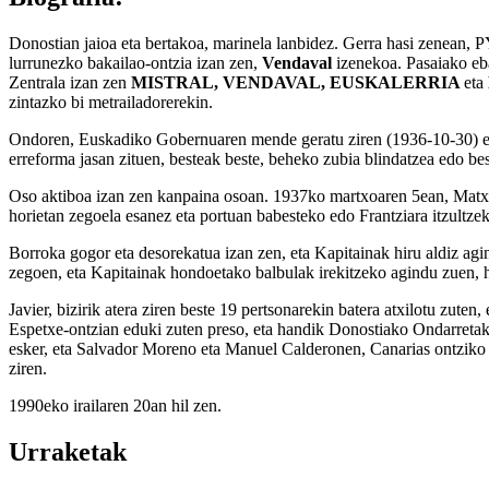
Donostian jaioa eta bertakoa, marinela lanbidez. Gerra hasi zenean,
lurrunezko bakailao-ontzia izan zen,
Vendaval
izenekoa. Pasaiako eb
Zentrala izan zen
MISTRAL, VENDAVAL, EUSKALERRIA
eta
zintazko bi metrailadorerekin.
Ondoren, Euskadiko Gobernuaren mende geratu ziren (1936-10-30) eta 
erreforma jasan zituen, besteak beste, beheko zubia blindatzea edo bes
Oso aktiboa izan zen kanpaina osoan. 1937ko martxoaren 5ean, Matxitx
horietan zegoela esanez eta portuan babesteko edo Frantziara itzultz
Borroka gogor eta desorekatua izan zen, eta Kapitainak hiru aldiz ag
zegoen, eta Kapitainak hondoetako balbulak irekitzeko agindu zuen, h
Javier, bizirik atera ziren beste 19 pertsonarekin batera atxilotu zute
Espetxe-ontzian eduki zuten preso, eta handik Donostiako Ondarretako 
esker, eta Salvador Moreno eta Manuel Calderonen, Canarias ontziko 
ziren.
1990eko irailaren 20an hil zen.
Urraketak