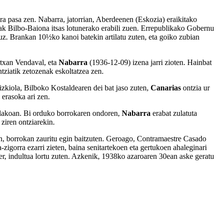
era pasa zen. Nabarra, jatorrian, Aberdeenen (Eskozia) eraikitako
k Bilbo-Baiona itsas lotunerako erabili zuen. Errepublikako Gobernu
uz. Brankan 10½ko kanoi batekin artilatu zuten, eta goiko zubian
rtxan Vendaval, eta
Nabarra
(1936-12-09) izena jarri zioten. Hainbat
tziatik zetozenak eskoltatzea zen.
zkiola, Bilboko Kostaldearen dei bat jaso zuten,
Canarias
ontzia ur
erasoka ari zen.
telakoan. Bi orduko borrokaren ondoren,
Nabarra
erabat zulatuta
ziren ontziarekin.
arren, borrokan zauritu egin baitzuten. Geroago, Contramaestre Casado
igorra ezarri zieten, baina senitartekoen eta gertukoen ahaleginari
r, indultua lortu zuten. Azkenik, 1938ko azaroaren 30ean aske geratu