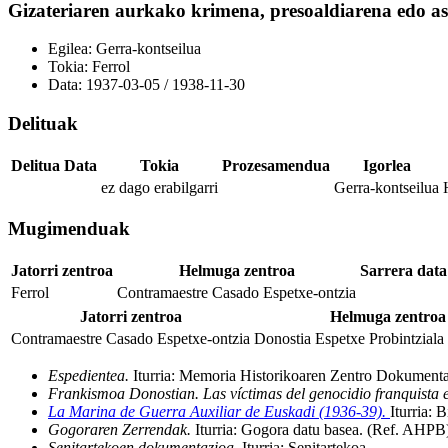
Gizateriaren aurkako krimena, presoaldiarena edo ask
Egilea:
Gerra-kontseilua
Tokia:
Ferrol
Data:
1937-03-05
/
1938-11-30
Delituak
Delitua
Data
Tokia
Prozesamendua
Igorlea
ez dago erabilgarri
Gerra-kontseilua
Mugimenduak
Jatorri zentroa
Helmuga zentroa
Sarrera data
Ferrol
Contramaestre Casado Espetxe-ontzia
Jatorri zentroa
Helmuga zentroa
Contramaestre Casado Espetxe-ontzia
Donostia Espetxe Probintziala
Espedientea.
Iturria: Memoria Historikoaren Zentro Dokumenta
Frankismoa Donostian. Las víctimas del genocidio franquista 
La Marina de Guerra Auxiliar de Euskadi (1936-39).
Iturria: B
Gogoraren Zerrendak.
Iturria: Gogora datu basea
.
(Ref. AHPB
Senitartekoen dokumentazioa.
Iturria: Senitartekoa
.