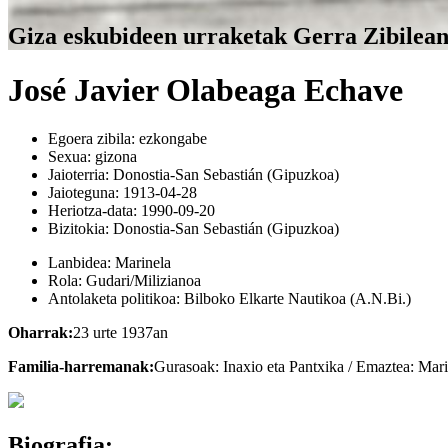
Giza eskubideen urraketak Gerra Zibilea
José Javier Olabeaga Echave
Egoera zibila:
ezkongabe
Sexua:
gizona
Jaioterria:
Donostia-San Sebastián (Gipuzkoa)
Jaioteguna:
1913-04-28
Heriotza-data:
1990-09-20
Bizitokia:
Donostia-San Sebastián (Gipuzkoa)
Lanbidea:
Marinela
Rola:
Gudari/Milizianoa
Antolaketa politikoa:
Bilboko Elkarte Nautikoa (A.N.Bi.)
Oharrak:
23 urte 1937an
Familia-harremanak:
Gurasoak: Inaxio eta Pantxika / Emaztea: Maria
Biografia: