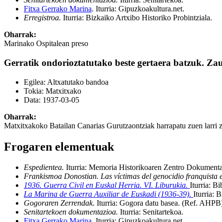
Fitxa Gerrako Marina
.
Iturria: Gipuzkoakultura.net
.
Erregistroa.
Iturria: Bizkaiko Artxibo Historiko Probintziala
.
Oharrak:
Marinako Ospitalean preso
Gerratik ondorioztatutako beste gertaera batzuk. Za
Egilea:
Altxatutako bandoa
Tokia:
Matxitxako
Data:
1937-03-05
Oharrak:
Matxitxakoko Batailan Canarias Gurutzaontziak harrapatu zuen larri z
Frogaren elementuak
Espedientea.
Iturria: Memoria Historikoaren Zentro Dokumenta
Frankismoa Donostian. Las víctimas del genocidio franquista 
1936. Guerra Civil en Euskal Herria. VI. Liburukia.
Iturria: Bi
La Marina de Guerra Auxiliar de Euskadi (1936-39).
Iturria: B
Gogoraren Zerrendak.
Iturria: Gogora datu basea
.
(Ref. AHPB
Senitartekoen dokumentazioa.
Iturria: Senitartekoa
.
Fitxa Gerrako Marina
.
Iturria: Gipuzkoakultura.net
.