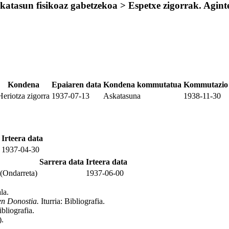
atasun fisikoaz gabetzekoa > Espetxe zigorrak. Aginte
Kondena
Epaiaren data
Kondena kommutatua
Kommutazio 
Heriotza zigorra
1937-07-13
Askatasuna
1938-11-30
Irteera data
1937-04-30
Sarrera data
Irteera data
 (Ondarreta)
1937-06-00
la
.
en Donostia.
Iturria: Bibliografia
.
ibliografia
.
)
.