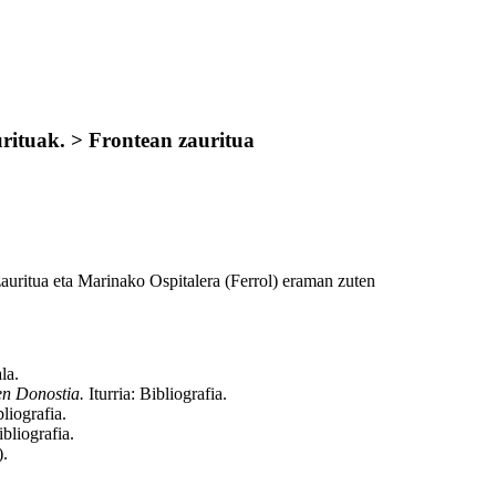
urituak. > Frontean zauritua
auritua eta Marinako Ospitalera (Ferrol) eraman zuten
la
.
en Donostia.
Iturria: Bibliografia
.
bliografia
.
ibliografia
.
)
.