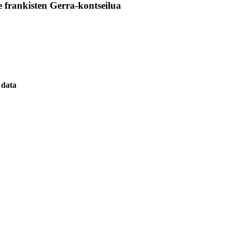
 frankisten Gerra-kontseilua
data