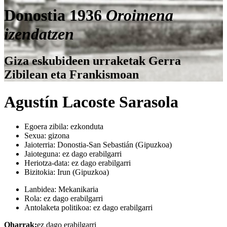
Donostia 1936
Oroimena
izendatzen
Giza eskubideen urraketak Gerra
Zibilean eta Frankismoan
Agustín Lacoste Sarasola
Egoera zibila:
ezkonduta
Sexua:
gizona
Jaioterria:
Donostia-San Sebastián (Gipuzkoa)
Jaioteguna:
ez dago erabilgarri
Heriotza-data:
ez dago erabilgarri
Bizitokia:
Irun (Gipuzkoa)
Lanbidea:
Mekanikaria
Rola:
ez dago erabilgarri
Antolaketa politikoa:
ez dago erabilgarri
Oharrak:
ez dago erabilgarri