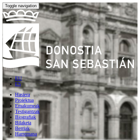
Toggle navigation
EU
ES
Hasiera
Proiektua
Emakumeak
Testigantzak
Biografiak
Bilaketa
Berriak
Harremana