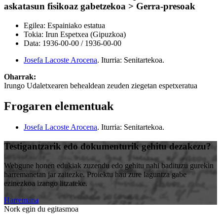
askatasun fisikoaz gabetzekoa > Gerra-presoak
Egilea:
Espainiako estatua
Tokia:
Irun Espetxea (Gipuzkoa)
Data:
1936-00-00
/
1936-00-00
Josefa Lacoste Arocena
.
Iturria: Senitartekoa
.
Oharrak:
Irungo Udaletxearen behealdean zeuden ziegetan espetxeratua
Frogaren elementuak
Josefa Lacoste Arocena
.
Iturria: Senitartekoa
.
Testigantzarik edo dokumenturik gehitu dezakezu?
Webgune honen edukiak zuzendu edo gehitu nahi badituzu gurekin
harremanetan jar zaitezke. Proiektu hau zure laguntza gabe
ezinezkoa izango litzateke.
Harremana
Nork egin du egitasmoa