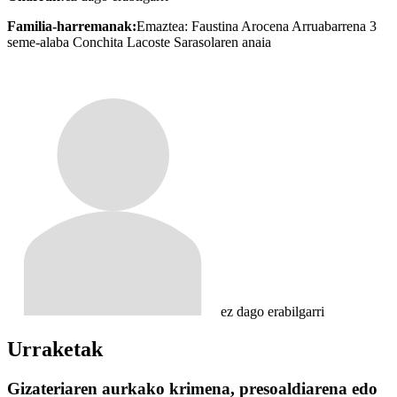
Familia-harremanak:
Emaztea: Faustina Arocena Arruabarrena 3
seme-alaba Conchita Lacoste Sarasolaren anaia
ez dago erabilgarri
Urraketak
Gizateriaren aurkako krimena, presoaldiarena edo