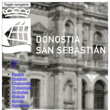
Toggle navigation
EU
ES
Hasiera
Proiektua
Emakumeak
Testigantzak
Biografiak
Bilaketa
Berriak
Harremana