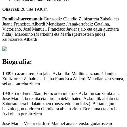
Oharrak:
26 urte 1936an
Familia-harremanak:
Gurasoak: Claudio Zubizarreta Zabalo eta
Juana Francisca Alberdi Mendiaraz / Anai-arrebak: Catalina,
Victoriano, José Manuel, Francisco Javier (jaio eta egun gutxitara
hilda), Marcelino (Markelin) eta María (gerraostean jaioa)
Zubizarreta Alberdi
Biografia:
1909ko azaroaren 9an jaioa Azkoitiko Martitte auzoan. Claudio
Zubizarreta Zabalo eta Juana Francisca Alberdi Mendiarazen semea,
sei anai-arreba zituen.
1936ko irailaren 20an, Francoren indarrak Azkoitin sartzerakoan,
José Maríak bere aita eta hiru anaiekin batera Azkoititik abiatu eta
Saturraranera bidaiatu zuen (busez edo kamioiez). Bertan egun
batzuk egon ondoren Gernikara abiatu ziren. Bere ama eta arreba
Azkoitian geratu ziren.
José María, Víctor eta José Manuel anaiak eusko gudarostean