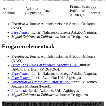
Erantzukizun
Ardura
Azkoitia
300
Auzia
Politikoko
politikoa
(Gipuzkoa)
pezeta
Auzitegia
Erregistroa.
Iturria: Administrazioaren Artxibo Orokorra
(AAO)
.
Espedientea.
Iturria: Nafarroako Errege Artxibo Nagusia
.
Miguel Zubizarreta Zubizarreta.
Iturria: Testigantza
.
Frogaren elementuak
Erregistroa.
Iturria: Administrazioaren Artxibo Orokorra
(AAO)
.
Buces, J.: Eusko Gudarostea. Azpeitia 1936..
Iturria:
Bibliografia
.
(Ref. PP. 264-265)
.
Espedientea.
Iturria: Nafarroako Errege Artxibo Nagusia
.
Espedientea.
Iturria: Azkoitiko Udal Agiritegia
.
Urgentziazko Prozedura Sumarisimoa.
Iturria: IV Tokiko
Auzitegi Militarra (Ferrol)
.
Informeak.
Iturria: Azkoitiko Udal Agiritegia
.
Miguel Zubizarreta Zubizarreta.
Iturria: Testigantza
.
Testigantzarik edo dokumenturik gehitu dezakezu?