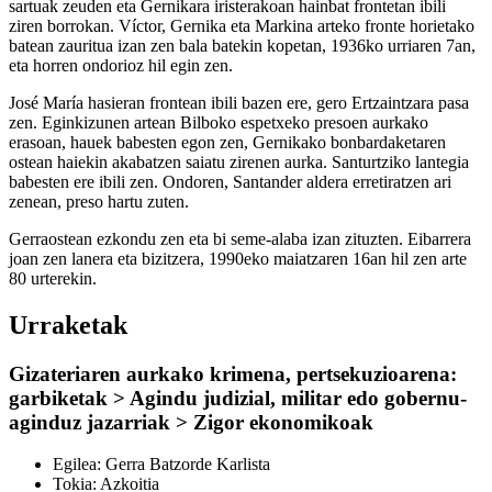
sartuak zeuden eta Gernikara iristerakoan hainbat frontetan ibili
ziren borrokan. Víctor, Gernika eta Markina arteko fronte horietako
batean zauritua izan zen bala batekin kopetan, 1936ko urriaren 7an,
eta horren ondorioz hil egin zen.
José María hasieran frontean ibili bazen ere, gero Ertzaintzara pasa
zen. Eginkizunen artean Bilboko espetxeko presoen aurkako
erasoan, hauek babesten egon zen, Gernikako bonbardaketaren
ostean haiekin akabatzen saiatu zirenen aurka. Santurtziko lantegia
babesten ere ibili zen. Ondoren, Santander aldera erretiratzen ari
zenean, preso hartu zuten.
Gerraostean ezkondu zen eta bi seme-alaba izan zituzten. Eibarrera
joan zen lanera eta bizitzera, 1990eko maiatzaren 16an hil zen arte
80 urterekin.
Urraketak
Gizateriaren aurkako krimena, pertsekuzioarena:
garbiketak > Agindu judizial, militar edo gobernu-
aginduz jazarriak > Zigor ekonomikoak
Egilea:
Gerra Batzorde Karlista
Tokia:
Azkoitia