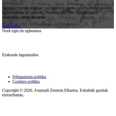
Webgune honen edukiak zuzendu edo gehitu nahi badituzu gurekin
harremanetan jar zaitezke. Proiektu hau zure laguntza gabe
ezinezkoa izango litzateke.
Harremana
Nork egin du egitasmoa
Erakunde laguntzailea
Pribatutasun-politika
Cookien politika
Copyright © 2026. Aranzadi Zientzia Elkartea. Eskubide guztiak
erreserbatuta.