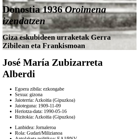
Donostia 1936
Oroimena
izendatzen
Giza eskubideen urraketak Gerra
Zibilean eta Frankismoan
José María Zubizarreta
Alberdi
Egoera zibila:
ezkongabe
Sexua:
gizona
Jaioterria:
Azkoitia (Gipuzkoa)
Jaioteguna:
1909-11-09
Heriotza-data:
1990-05-16
Bizitokia:
Azkoitia (Gipuzkoa)
Lanbidea:
Jornaleroa
Rola:
Gudari/Milizianoa
Antolaketa politikoa:
EAJ/PNV