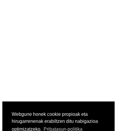
Webgune honek cookie propioak eta
hirugarrenenak erabiltzen ditu nabigazioa
optimizatzeko.
Pribatasun-politika