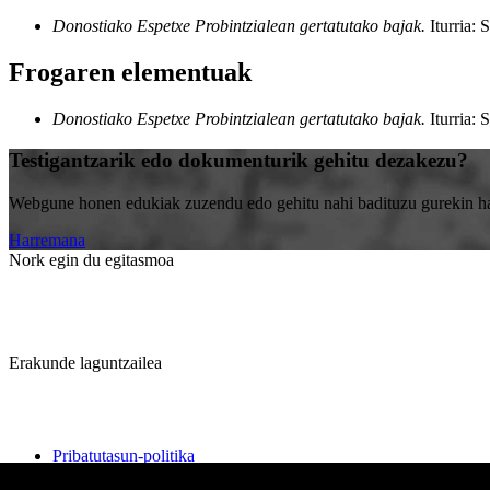
Donostiako Espetxe Probintzialean gertatutako bajak.
Iturria:
Frogaren elementuak
Donostiako Espetxe Probintzialean gertatutako bajak.
Iturria:
Testigantzarik edo dokumenturik gehitu dezakezu?
Webgune honen edukiak zuzendu edo gehitu nahi badituzu gurekin harr
Harremana
Nork egin du egitasmoa
Erakunde laguntzailea
Pribatutasun-politika
Cookien politika