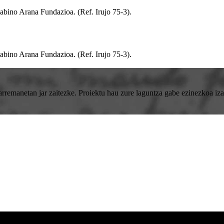
 Sabino Arana Fundazioa
.
(Ref. Irujo 75-3)
.
 Sabino Arana Fundazioa
.
(Ref. Irujo 75-3)
.
emanetan jar zaitezke. Proiektu hau zure laguntza gabe ezinezkoa izan