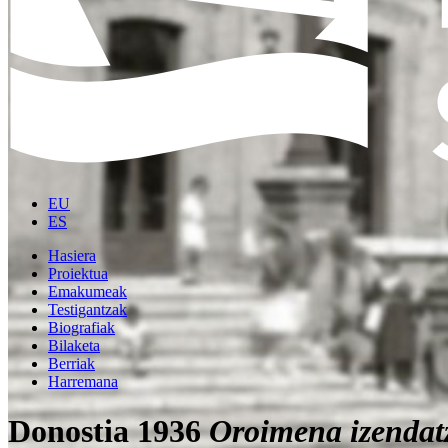
EU
ES
Hasiera
Proiektua
Emakumeak
Testigantzak
Biografiak
Bilaketa
Berriak
Harremana
Donostia 1936
Oroimena izendat