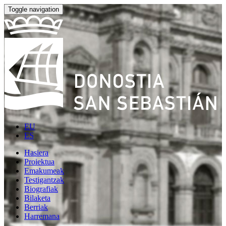
Toggle navigation
EU
ES
Hasiera
Proiektua
Emakumeak
Testigantzak
Biografiak
Bilaketa
Berriak
Harremana