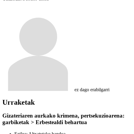
ez dago erabilgarri
Urraketak
Gizateriaren aurkako krimena, pertsekuzioarena:
garbiketak > Erbestealdi behartua
Egilea:
Altxatutako bandoa