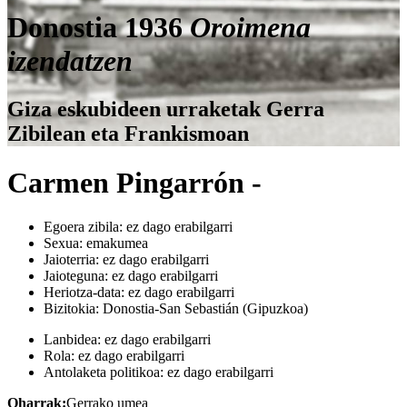
Donostia 1936
Oroimena
izendatzen
Giza eskubideen urraketak Gerra
Zibilean eta Frankismoan
Carmen Pingarrón -
Egoera zibila:
ez dago erabilgarri
Sexua:
emakumea
Jaioterria:
ez dago erabilgarri
Jaioteguna:
ez dago erabilgarri
Heriotza-data:
ez dago erabilgarri
Bizitokia:
Donostia-San Sebastián (Gipuzkoa)
Lanbidea:
ez dago erabilgarri
Rola:
ez dago erabilgarri
Antolaketa politikoa:
ez dago erabilgarri
Oharrak:
Gerrako umea