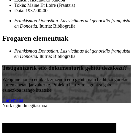
Tokia:
Maine Et Loire (Frantzia)
Data:
1937-00-00
Frankismoa Donostian. Las víctimas del genocidio franquista
en Donostia.
Iturria: Bibliografia
.
Frogaren elementuak
Frankismoa Donostian. Las víctimas del genocidio franquista
en Donostia.
Iturria: Bibliografia
.
Testigantzarik edo dokumenturik gehitu dezakezu?
Webgune honen edukiak zuzendu edo gehitu nahi badituzu gurekin
harremanetan jar zaitezke. Proiektu hau zure laguntza gabe
ezinezkoa izango litzateke.
Harremana
Nork egin du egitasmoa