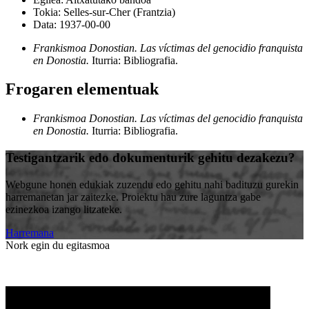
Tokia:
Selles-sur-Cher (Frantzia)
Data:
1937-00-00
Frankismoa Donostian. Las víctimas del genocidio franquista
en Donostia.
Iturria: Bibliografia
.
Frogaren elementuak
Frankismoa Donostian. Las víctimas del genocidio franquista
en Donostia.
Iturria: Bibliografia
.
Testigantzarik edo dokumenturik gehitu dezakezu?
Webgune honen edukiak zuzendu edo gehitu nahi badituzu gurekin
harremanetan jar zaitezke. Proiektu hau zure laguntza gabe
ezinezkoa izango litzateke.
Harremana
Nork egin du egitasmoa