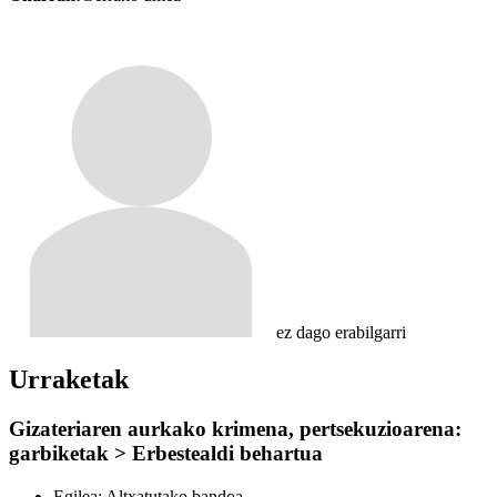
ez dago erabilgarri
Urraketak
Gizateriaren aurkako krimena, pertsekuzioarena:
garbiketak > Erbestealdi behartua
Egilea:
Altxatutako bandoa