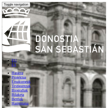
Toggle navigation
EU
ES
Hasiera
Proiektua
Emakumeak
Testigantzak
Biografiak
Bilaketa
Berriak
Harremana