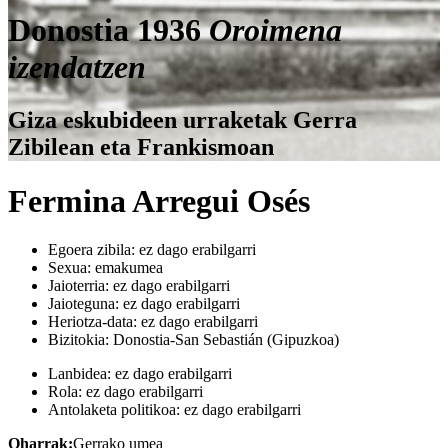
Donostia 1936
Oroimena
izendatzen
Giza eskubideen urraketak Gerra
Zibilean eta Frankismoan
Fermina Arregui Osés
Egoera zibila:
ez dago erabilgarri
Sexua:
emakumea
Jaioterria:
ez dago erabilgarri
Jaioteguna:
ez dago erabilgarri
Heriotza-data:
ez dago erabilgarri
Bizitokia:
Donostia-San Sebastián (Gipuzkoa)
Lanbidea:
ez dago erabilgarri
Rola:
ez dago erabilgarri
Antolaketa politikoa:
ez dago erabilgarri
Oharrak:
Gerrako umea