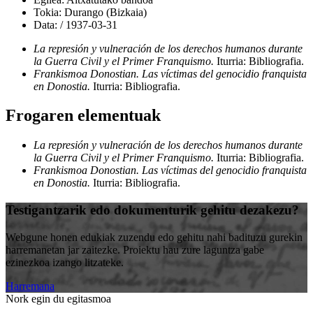
Tokia:
Durango (Bizkaia)
Data:
/
1937-03-31
La represión y vulneración de los derechos humanos durante
la Guerra Civil y el Primer Franquismo.
Iturria: Bibliografia
.
Frankismoa Donostian. Las víctimas del genocidio franquista
en Donostia.
Iturria: Bibliografia
.
Frogaren elementuak
La represión y vulneración de los derechos humanos durante
la Guerra Civil y el Primer Franquismo.
Iturria: Bibliografia
.
Frankismoa Donostian. Las víctimas del genocidio franquista
en Donostia.
Iturria: Bibliografia
.
Testigantzarik edo dokumenturik gehitu dezakezu?
Webgune honen edukiak zuzendu edo gehitu nahi badituzu gurekin
harremanetan jar zaitezke. Proiektu hau zure laguntza gabe
ezinezkoa izango litzateke.
Harremana
Nork egin du egitasmoa