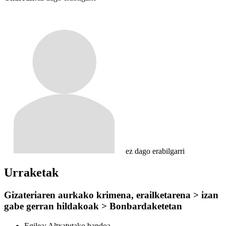
ez dago erabilgarri
Urraketak
Gizateriaren aurkako krimena, erailketarena > izan
gabe gerran hildakoak > Bonbardaketetan
Egilea:
Altxatutako bandoa