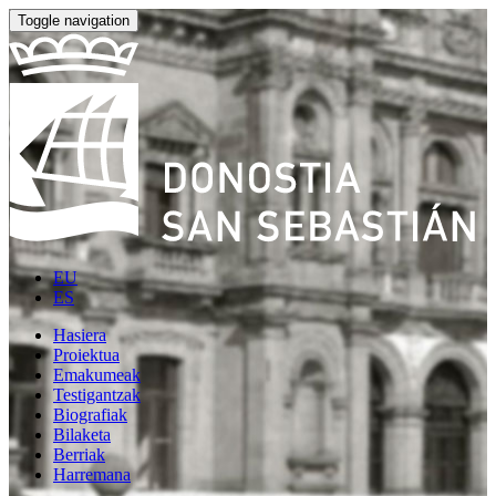
Toggle navigation
EU
ES
Hasiera
Proiektua
Emakumeak
Testigantzak
Biografiak
Bilaketa
Berriak
Harremana