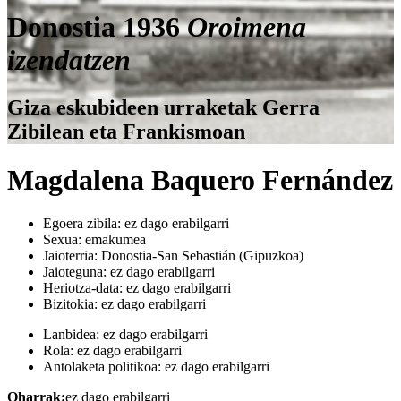
Donostia 1936
Oroimena
izendatzen
Giza eskubideen urraketak Gerra
Zibilean eta Frankismoan
Magdalena Baquero Fernández
Egoera zibila:
ez dago erabilgarri
Sexua:
emakumea
Jaioterria:
Donostia-San Sebastián (Gipuzkoa)
Jaioteguna:
ez dago erabilgarri
Heriotza-data:
ez dago erabilgarri
Bizitokia:
ez dago erabilgarri
Lanbidea:
ez dago erabilgarri
Rola:
ez dago erabilgarri
Antolaketa politikoa:
ez dago erabilgarri
Oharrak:
ez dago erabilgarri