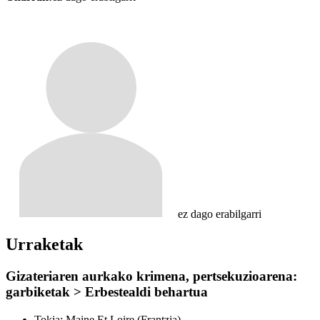
ez dago erabilgarri
Urraketak
Gizateriaren aurkako krimena, pertsekuzioarena:
garbiketak > Erbestealdi behartua
Tokia:
Maine Et Loire (Frantzia)