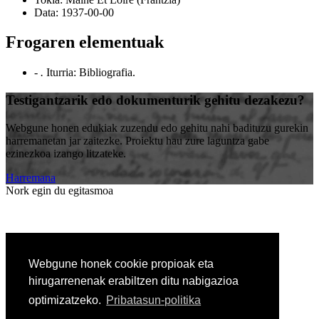
Data:
1937-00-00
Frogaren elementuak
- .
Iturria: Bibliografia
.
Testigantzarik edo dokumenturik gehitu dezakezu?
Webgune honen edukiak zuzendu edo gehitu nahi badituzu gurekin
harremanetan jar zaitezke. Proiektu hau zure laguntza gabe
ezinezkoa izango litzateke.
Harremana
Nork egin du egitasmoa
Erakunde laguntzailea
Webgune honek cookie propioak eta
hirugarrenenak erabiltzen ditu nabigazioa
optimizatzeko.
Pribatasun-politika
Pribatutasun-politika