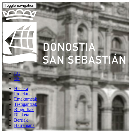
Toggle navigation
EU
ES
Hasiera
Proiektua
Emakumeak
Testigantzak
Biografiak
Bilaketa
Berriak
Harremana