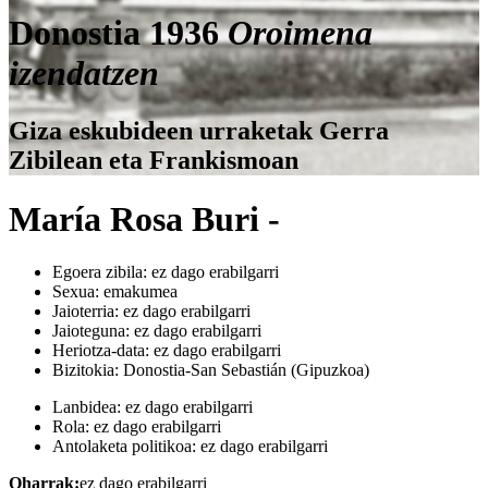
Donostia 1936
Oroimena
izendatzen
Giza eskubideen urraketak Gerra
Zibilean eta Frankismoan
María Rosa Buri -
Egoera zibila:
ez dago erabilgarri
Sexua:
emakumea
Jaioterria:
ez dago erabilgarri
Jaioteguna:
ez dago erabilgarri
Heriotza-data:
ez dago erabilgarri
Bizitokia:
Donostia-San Sebastián (Gipuzkoa)
Lanbidea:
ez dago erabilgarri
Rola:
ez dago erabilgarri
Antolaketa politikoa:
ez dago erabilgarri
Oharrak:
ez dago erabilgarri