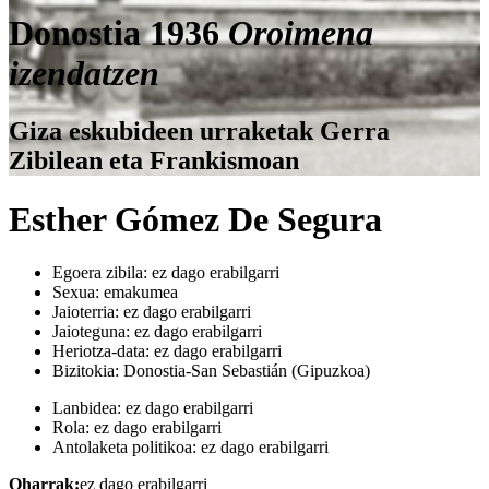
Donostia 1936
Oroimena
izendatzen
Giza eskubideen urraketak Gerra
Zibilean eta Frankismoan
Esther Gómez De Segura
Egoera zibila:
ez dago erabilgarri
Sexua:
emakumea
Jaioterria:
ez dago erabilgarri
Jaioteguna:
ez dago erabilgarri
Heriotza-data:
ez dago erabilgarri
Bizitokia:
Donostia-San Sebastián (Gipuzkoa)
Lanbidea:
ez dago erabilgarri
Rola:
ez dago erabilgarri
Antolaketa politikoa:
ez dago erabilgarri
Oharrak:
ez dago erabilgarri