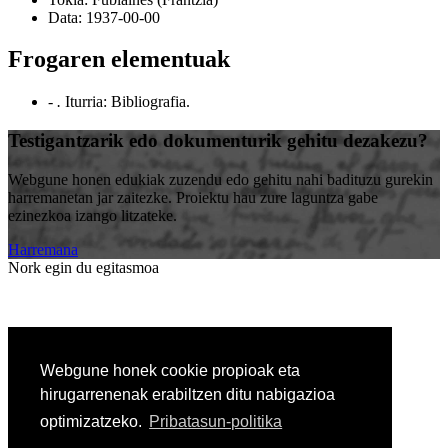
Data:
1937-00-00
Frogaren elementuak
- .
Iturria: Bibliografia
.
Testigantzarik edo dokumenturik gehitu dezakezu?
Webgune honen edukiak zuzendu edo gehitu nahi badituzu gurekin
harremanetan jar zaitezke. Proiektu hau zure laguntza gabe
ezinezkoa izango litzateke.
Harremana
Nork egin du egitasmoa
Erakunde laguntzailea
Webgune honek cookie propioak eta
hirugarrenenak erabiltzen ditu nabigazioa
optimizatzeko.
Pribatasun-politika
Pribatutasun-politika