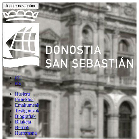
Toggle navigation
EU
ES
Hasiera
Proiektua
Emakumeak
Testigantzak
Biografiak
Bilaketa
Berriak
Harremana