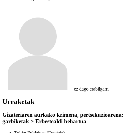
ez dago erabilgarri
Urraketak
Gizateriaren aurkako krimena, pertsekuzioarena:
garbiketak > Erbestealdi behartua
Tokia:
Fublaines (Frantzia)