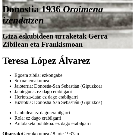
Donostia 1936
Oroimena
izendatzen
Giza eskubideen urraketak Gerra
Zibilean eta Frankismoan
Teresa López Álvarez
Egoera zibila:
ezkongabe
Sexua:
emakumea
Jaioterria:
Donostia-San Sebastián (Gipuzkoa)
Jaioteguna:
ez dago erabilgarri
Heriotza-data:
ez dago erabilgarri
Bizitokia:
Donostia-San Sebastián (Gipuzkoa)
Lanbidea:
ez dago erabilgarri
Rola:
ez dago erabilgarri
Antolaketa politikoa:
ez dago erabilgarri
Oharrak:
Gerrako umea / 8 urte 1937an