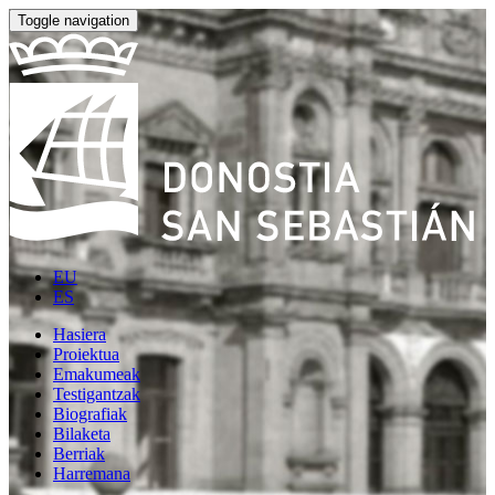
Toggle navigation
EU
ES
Hasiera
Proiektua
Emakumeak
Testigantzak
Biografiak
Bilaketa
Berriak
Harremana