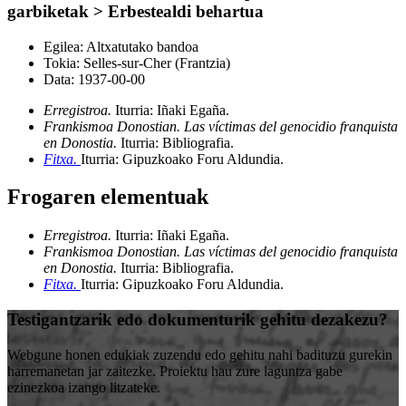
garbiketak > Erbestealdi behartua
Egilea:
Altxatutako bandoa
Tokia:
Selles-sur-Cher (Frantzia)
Data:
1937-00-00
Erregistroa.
Iturria: Iñaki Egaña
.
Frankismoa Donostian. Las víctimas del genocidio franquista
en Donostia.
Iturria: Bibliografia
.
Fitxa.
Iturria: Gipuzkoako Foru Aldundia
.
Frogaren elementuak
Erregistroa.
Iturria: Iñaki Egaña
.
Frankismoa Donostian. Las víctimas del genocidio franquista
en Donostia.
Iturria: Bibliografia
.
Fitxa.
Iturria: Gipuzkoako Foru Aldundia
.
Testigantzarik edo dokumenturik gehitu dezakezu?
Webgune honen edukiak zuzendu edo gehitu nahi badituzu gurekin
harremanetan jar zaitezke. Proiektu hau zure laguntza gabe
ezinezkoa izango litzateke.