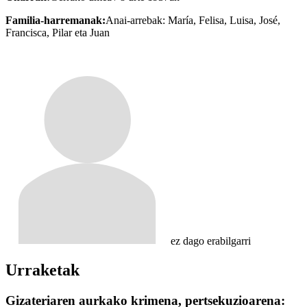
Familia-harremanak:
Anai-arrebak: María, Felisa, Luisa, José,
Francisca, Pilar eta Juan
ez dago erabilgarri
Urraketak
Gizateriaren aurkako krimena, pertsekuzioarena: