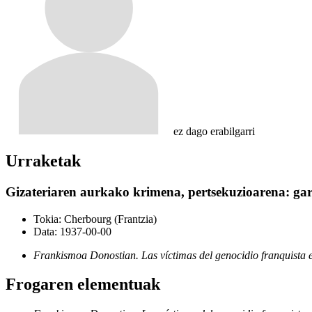
ez dago erabilgarri
Urraketak
Gizateriaren aurkako krimena, pertsekuzioarena: gar
Tokia:
Cherbourg (Frantzia)
Data:
1937-00-00
Frankismoa Donostian. Las víctimas del genocidio franquista 
Frogaren elementuak