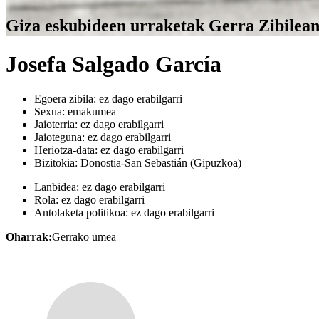
Giza eskubideen urraketak Gerra Zibilea
Josefa Salgado García
Egoera zibila:
ez dago erabilgarri
Sexua:
emakumea
Jaioterria:
ez dago erabilgarri
Jaioteguna:
ez dago erabilgarri
Heriotza-data:
ez dago erabilgarri
Bizitokia:
Donostia-San Sebastián (Gipuzkoa)
Lanbidea:
ez dago erabilgarri
Rola:
ez dago erabilgarri
Antolaketa politikoa:
ez dago erabilgarri
Oharrak:
Gerrako umea