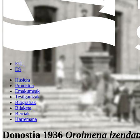
EU
ES
Hasiera
Proiektua
Emakumeak
Testigantzak
Biografiak
Bilaketa
Berriak
Harremana
Donostia 1936
Oroimena izendat