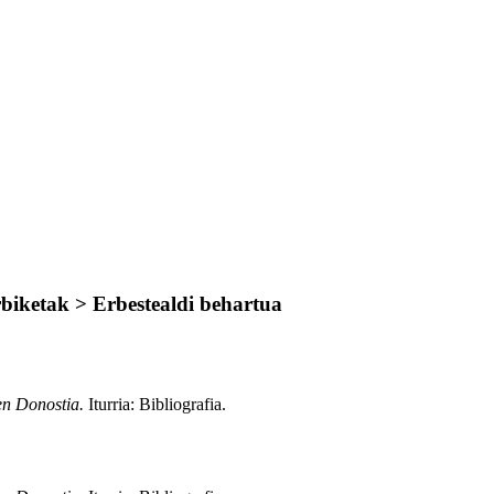
biketak > Erbestealdi behartua
en Donostia.
Iturria: Bibliografia
.