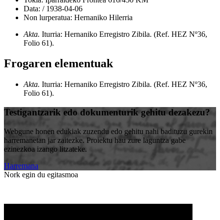
Data:
/
1938-04-06
Non lurperatua:
Hernaniko Hilerria
Akta.
Iturria: Hernaniko Erregistro Zibila
.
(Ref. HEZ Nº36,
Folio 61)
.
Frogaren elementuak
Akta.
Iturria: Hernaniko Erregistro Zibila
.
(Ref. HEZ Nº36,
Folio 61)
.
Testigantzarik edo dokumenturik gehitu dezakezu?
Webgune honen edukiak zuzendu edo gehitu nahi badituzu gurekin
harremanetan jar zaitezke. Proiektu hau zure laguntza gabe
ezinezkoa izango litzateke.
Harremana
Nork egin du egitasmoa