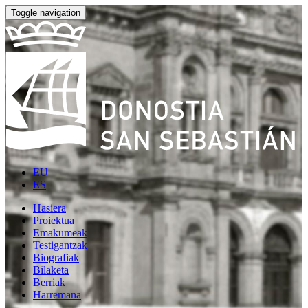
Toggle navigation
EU
ES
Hasiera
Proiektua
Emakumeak
Testigantzak
Biografiak
Bilaketa
Berriak
Harremana