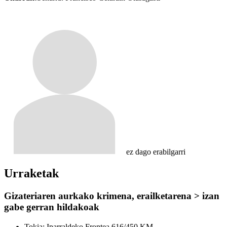
ez dago erabilgarri
Urraketak
Gizateriaren aurkako krimena, erailketarena > izan
gabe gerran hildakoak
Tokia:
Iparraldeko Frontea 616/450 KM