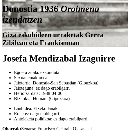
Donostia 1936
Oroimena
izendatzen
Giza eskubideen urraketak Gerra
Zibilean eta Frankismoan
Josefa Mendizabal Izaguirre
Egoera zibila:
ezkonduta
Sexua:
emakumea
Jaioterria:
Donostia-San Sebastián (Gipuzkoa)
Jaioteguna:
ez dago erabilgarri
Heriotza-data:
1938-04-06
Bizitokia:
Hernani (Gipuzkoa)
Lanbidea:
Etxeko lanak
Rola:
ez dago erabilgarri
Antolaketa politikoa:
ez dago erabilgarri
Oharrak:
Senarra: Francisco Celarain Olasagasti