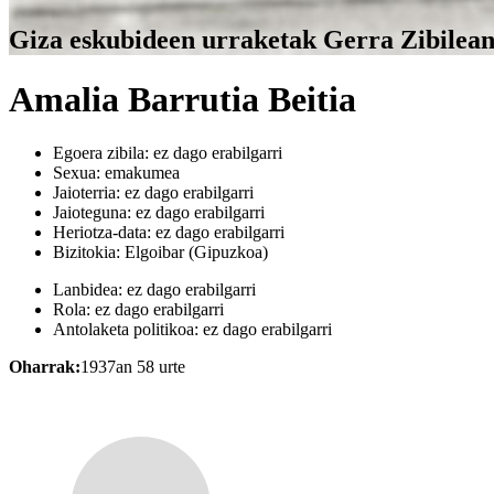
Giza eskubideen urraketak Gerra Zibilea
Amalia Barrutia Beitia
Egoera zibila:
ez dago erabilgarri
Sexua:
emakumea
Jaioterria:
ez dago erabilgarri
Jaioteguna:
ez dago erabilgarri
Heriotza-data:
ez dago erabilgarri
Bizitokia:
Elgoibar (Gipuzkoa)
Lanbidea:
ez dago erabilgarri
Rola:
ez dago erabilgarri
Antolaketa politikoa:
ez dago erabilgarri
Oharrak:
1937an 58 urte