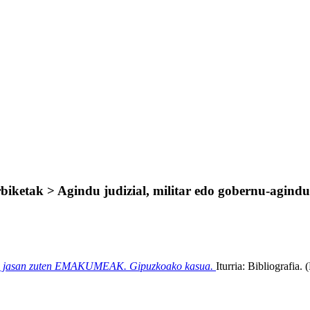
biketak > Agindu judizial, militar edo gobernu-agindu
ta jasan zuten EMAKUMEAK. Gipuzkoako kasua.
Iturria: Bibliografia
.
(