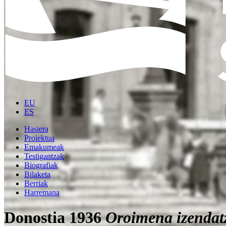
EU
ES
Hasiera
Proiektua
Emakumeak
Testigantzak
Biografiak
Bilaketa
Berriak
Harremana
Donostia 1936
Oroimena izendat