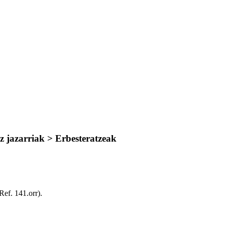
z jazarriak > Erbesteratzeak
Ref. 141.orr)
.