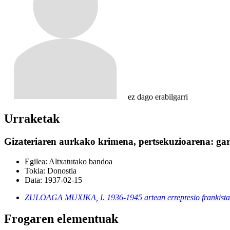
ez dago erabilgarri
Urraketak
Gizateriaren aurkako krimena, pertsekuzioarena: gar
Egilea:
Altxatutako bandoa
Tokia:
Donostia
Data:
1937-02-15
ZULOAGA MUXIKA, I. 1936-1945 artean errepresio frankis
Frogaren elementuak