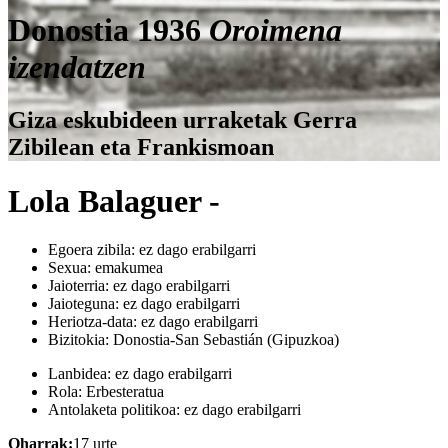
Donostia 1936
Oroimena
izendatzen
Giza eskubideen urraketak Gerra
Zibilean eta Frankismoan
Lola Balaguer -
Egoera zibila:
ez dago erabilgarri
Sexua:
emakumea
Jaioterria:
ez dago erabilgarri
Jaioteguna:
ez dago erabilgarri
Heriotza-data:
ez dago erabilgarri
Bizitokia:
Donostia-San Sebastián (Gipuzkoa)
Lanbidea:
ez dago erabilgarri
Rola:
Erbesteratua
Antolaketa politikoa:
ez dago erabilgarri
Oharrak:
17 urte