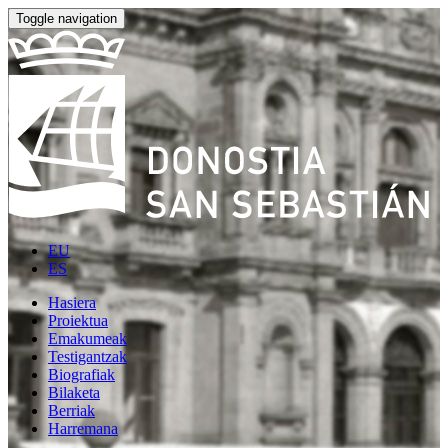
Toggle navigation
EU
ES
Hasiera
Proiektua
Emakumeak
Testigantzak
Biografiak
Bilaketa
Berriak
Harremana