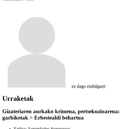
ez dago erabilgarri
Urraketak
Gizateriaren aurkako krimena, pertsekuzioarena:
garbiketak > Erbestealdi behartua
Egilea:
Autoridades franquistas