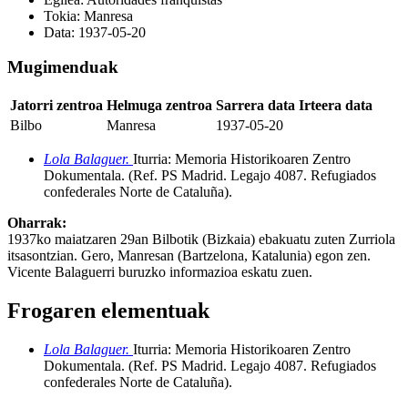
Tokia:
Manresa
Data:
1937-05-20
Mugimenduak
Jatorri zentroa
Helmuga zentroa
Sarrera data
Irteera data
Bilbo
Manresa
1937-05-20
Lola Balaguer.
Iturria: Memoria Historikoaren Zentro
Dokumentala
.
(Ref. PS Madrid. Legajo 4087. Refugiados
confederales Norte de Cataluña)
.
Oharrak:
1937ko maiatzaren 29an Bilbotik (Bizkaia) ebakuatu zuten Zurriola
itsasontzian. Gero, Manresan (Bartzelona, Katalunia) egon zen.
Vicente Balaguerri buruzko informazioa eskatu zuen.
Frogaren elementuak
Lola Balaguer.
Iturria: Memoria Historikoaren Zentro
Dokumentala
.
(Ref. PS Madrid. Legajo 4087. Refugiados
confederales Norte de Cataluña)
.