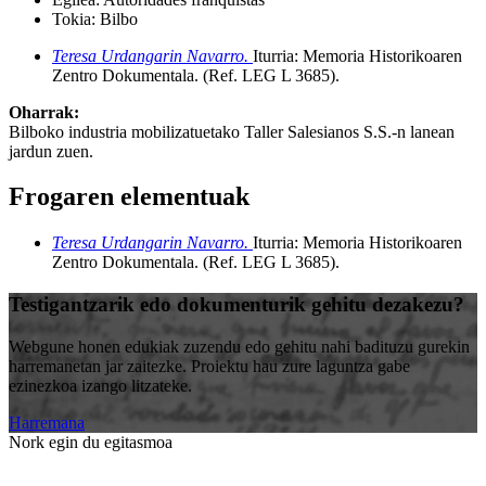
Tokia:
Bilbo
Teresa Urdangarin Navarro.
Iturria: Memoria Historikoaren
Zentro Dokumentala
.
(Ref. LEG L 3685)
.
Oharrak:
Bilboko industria mobilizatuetako Taller Salesianos S.S.-n lanean
jardun zuen.
Frogaren elementuak
Teresa Urdangarin Navarro.
Iturria: Memoria Historikoaren
Zentro Dokumentala
.
(Ref. LEG L 3685)
.
Testigantzarik edo dokumenturik gehitu dezakezu?
Webgune honen edukiak zuzendu edo gehitu nahi badituzu gurekin
harremanetan jar zaitezke. Proiektu hau zure laguntza gabe
ezinezkoa izango litzateke.
Harremana
Nork egin du egitasmoa