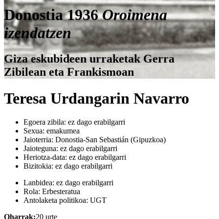
Donostia 1936
Oroimena
izendatzen
Giza eskubideen urraketak Gerra
Zibilean eta Frankismoan
Teresa Urdangarin Navarro
Egoera zibila:
ez dago erabilgarri
Sexua:
emakumea
Jaioterria:
Donostia-San Sebastián (Gipuzkoa)
Jaioteguna:
ez dago erabilgarri
Heriotza-data:
ez dago erabilgarri
Bizitokia:
ez dago erabilgarri
Lanbidea:
ez dago erabilgarri
Rola:
Erbesteratua
Antolaketa politikoa:
UGT
Oharrak:
20 urte