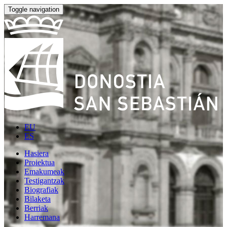
Toggle navigation
EU
ES
Hasiera
Proiektua
Emakumeak
Testigantzak
Biografiak
Bilaketa
Berriak
Harremana