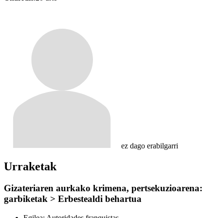
ez dago erabilgarri
Urraketak
Gizateriaren aurkako krimena, pertsekuzioarena:
garbiketak > Erbestealdi behartua
Egilea:
Autoridades franquistas