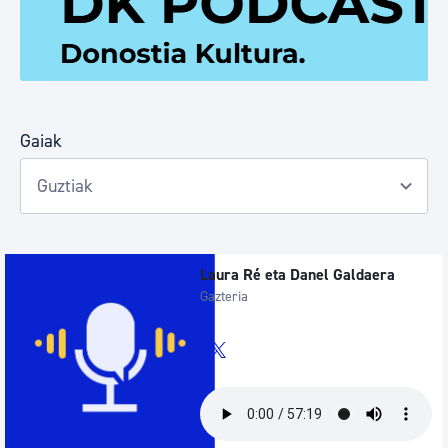
Gaiak
Laura Ré eta Danel Galdaera
Gazteria