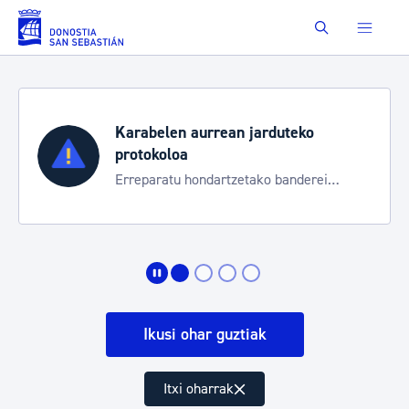
Eduki nagusira joan
Buscar
Karabelen aurrean jarduteko
protokoloa
Erreparatu hondartzetako banderei
egoeraren berri izateko
Ikusi ohar guztiak
Itxi oharrak