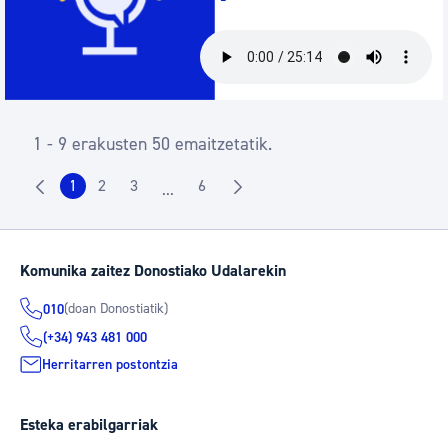
1 - 9 erakusten 50 emaitzetatik.
1
2
3
6
...
Orrialdea
Orrialdea
Orrialdea
Orrialdea
Intermediate Pages Use TAB to navigate.
Komunika zaitez Donostiako Udalarekin
(doan Donostiatik)
010
(+34) 943 481 000
Herritarren postontzia
Esteka erabilgarriak