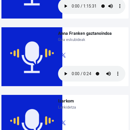
Anna Franken gaztanoindoa
Giza eskubideak
Izarkom
Lankidetza