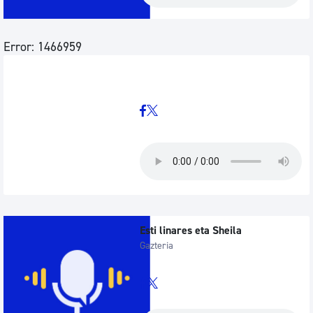
Error: 1466959
Esti linares eta Sheila
Gazteria