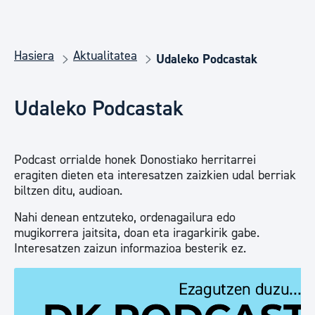
Hasiera
Aktualitatea
Udaleko Podcastak
Udaleko Podcastak
Podcast orrialde honek Donostiako herritarrei
eragiten dieten eta interesatzen zaizkien udal berriak
biltzen ditu, audioan.
Nahi denean entzuteko, ordenagailura edo
mugikorrera jaitsita, doan eta iragarkirik gabe.
Interesatzen zaizun informazioa besterik ez.