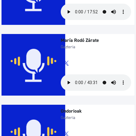
María Rodó Zárate
Gazteria
Ondorioak
Gazteria