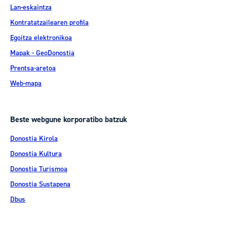
Lan-eskaintza
Kontratatzailearen profila
Egoitza elektronikoa
Mapak - GeoDonostia
Prentsa-aretoa
Web-mapa
Beste webgune korporatibo batzuk
Donostia Kirola
Donostia Kultura
Donostia Turismoa
Donostia Sustapena
Dbus