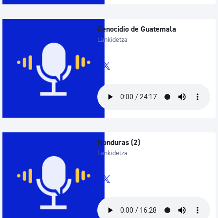
Genocidio de Guatemala
Lankidetza
Honduras (2)
Lankidetza