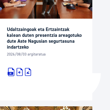
Izapideen katalogoa
Tramitaziorako laguntza
Udaltzaingoak eta Ertzaintzak
kalean duten presentzia areagotuko
dute Aste Nagusian segurtasuna
indartzeko
2026/08/03 argitaratua