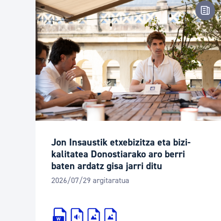
Pren
Jon Insaustik etxebizitza eta bizi-
kalitatea Donostiarako aro berri
baten ardatz gisa jarri ditu
2026/07/29 argitaratua