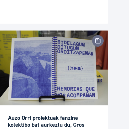
oharra
Prentsa-oharr
Auzo Orri proiektuak fanzine
kolektibo bat aurkeztu du, Gros