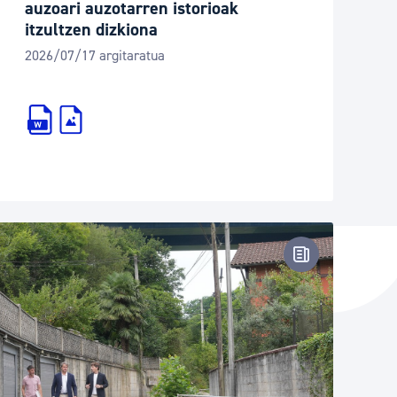
auzoari auzotarren istorioak
itzultzen dizkiona
2026/07/17 argitaratua
oharra
Prentsa-oharr