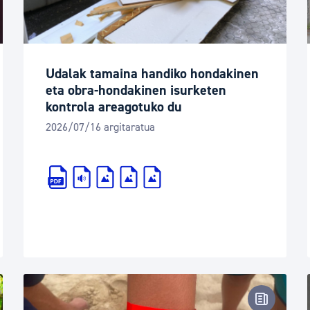
Udalak tamaina handiko hondakinen
eta obra-hondakinen isurketen
kontrola areagotuko du
2026/07/16 argitaratua
tsa-oharra
Prentsa-