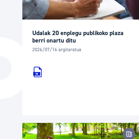
Udalak 20 enplegu publikoko plaza
berri onartu ditu
2026/07/16 argitaratua
Pren