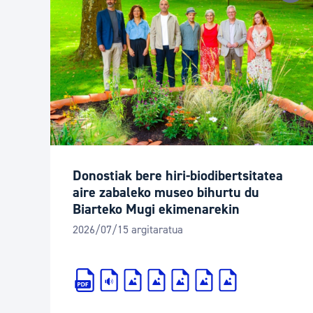
Donostiak bere hiri-biodibertsitatea
aire zabaleko museo bihurtu du
Biarteko Mugi ekimenarekin
2026/07/15 argitaratua