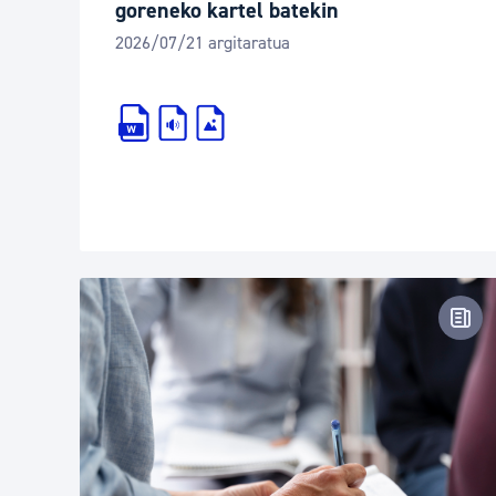
goreneko kartel batekin
2026/07/21 argitaratua
Pren