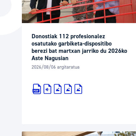
Hiria
Aktualita
Hiria orain
Albisteak
Hiria ezagutu
Abisuak
Donostiak 112 profesionalez
Etorkizuneko hiria
Kultur ag
osatutako garbiketa-dispositibo
berezi bat martxan jarriko du 2026ko
Aste Nagusian
2026/08/06 argitaratua