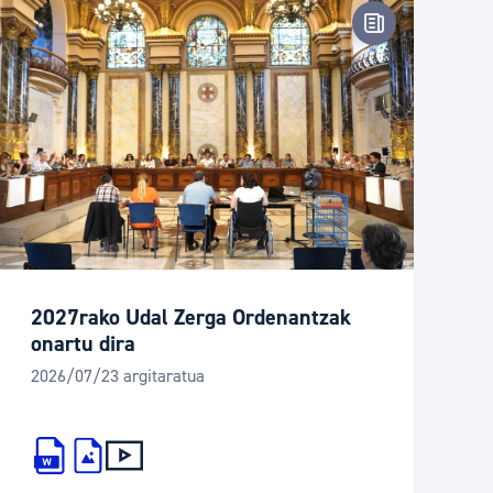
oharra
Prentsa-oharr
2027rako Udal Zerga Ordenantzak
onartu dira
2026/07/23 argitaratua