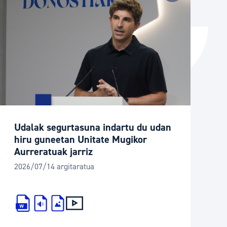
Udalak segurtasuna indartu du udan
hiru guneetan Unitate Mugikor
Aurreratuak jarriz
2026/07/14 argitaratua