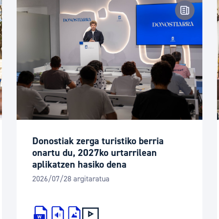
tsa-oharra
Prentsa-
Donostiak zerga turistiko berria
onartu du, 2027ko urtarrilean
aplikatzen hasiko dena
2026/07/28 argitaratua