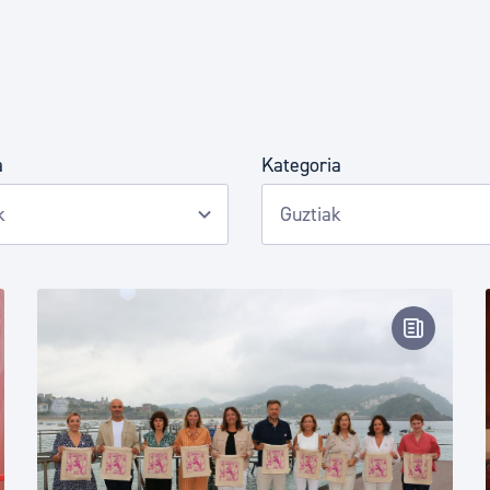
Euskara
Garapen ekonomikoa e
a
Kategoria
Berdintasuna, Giza Esk
Kultura
tsa-oharra
Prentsa-
Turismoa