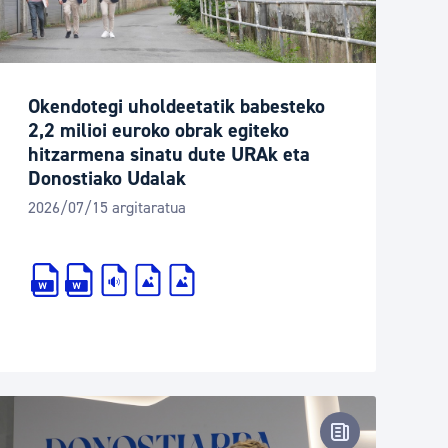
Okendotegi uholdeetatik babesteko
2,2 milioi euroko obrak egiteko
hitzarmena sinatu dute URAk eta
Donostiako Udalak
2026/07/15 argitaratua
oharra
Prentsa-oharr