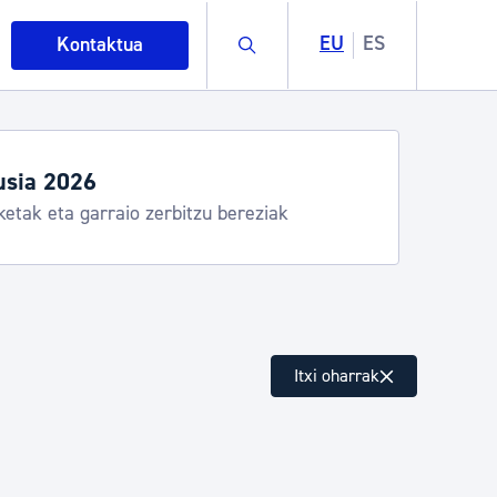
Buscar
EU
ES
Kontaktua
egiak eta zerbitzuak
stia Kirola, Donostia Kultura, San Telmo,
lea, Turismoa
intza
Itxi oharrak
ndakinak eta ingurumena