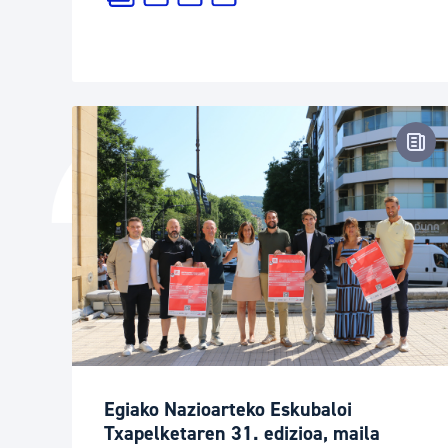
Pren
Egiako Nazioarteko Eskubaloi
Txapelketaren 31. edizioa, maila