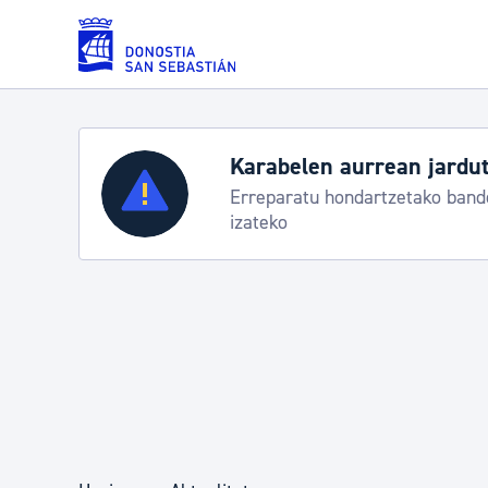
Eduki nagusira joan
Zerbitzuak
Aste Nagusia 2026: egit
Abuztuak 8-15
Errolda eta gai pertsonalak
Gizarte-zerbitzuak
Mugikortasuna