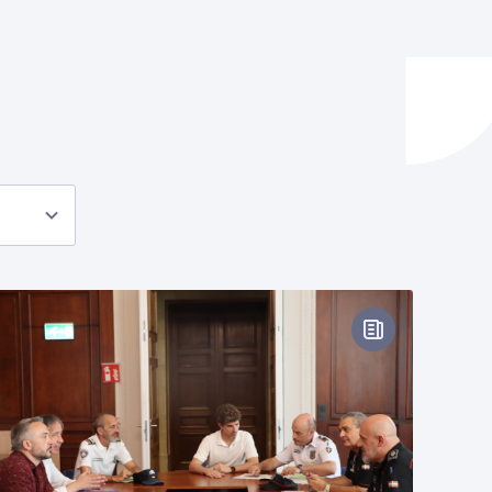
ta enplegua
ubideak eta bizikidetza
oharra
Prentsa-oharr