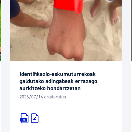
Identifikazio-eskumuturrekoak
galdutako adingabeak errazago
aurkitzeko hondartzetan
2026/07/14 argitaratua