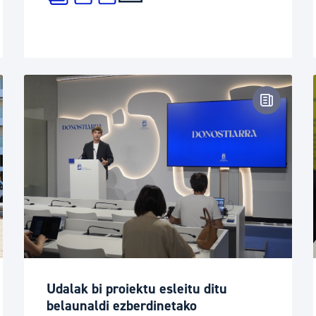
tsa-oharra
Prentsa-
Udalak bi proiektu esleitu ditu
belaunaldi ezberdinetako