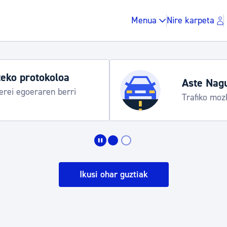
Menua
Nire karpeta
Udako ordut
araua
Udalinfo, Dono
Urgull, Honda
Zergak eta isunak
Etxebizitza eta hirig
Ikusi ohar guztiak
Gune publikoa, ho