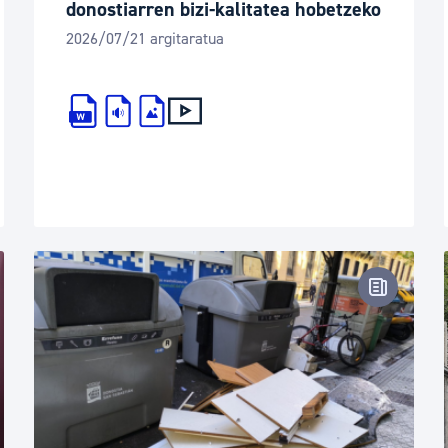
donostiarren bizi-kalitatea hobetzeko
2026/07/21 argitaratua
tsa-oharra
Prentsa-