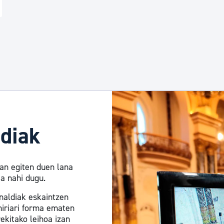
vigate.
diak
an egiten duen lana
ea nahi dugu.
naldiak eskaintzen
hiriari forma ematen
rekitako leihoa izan