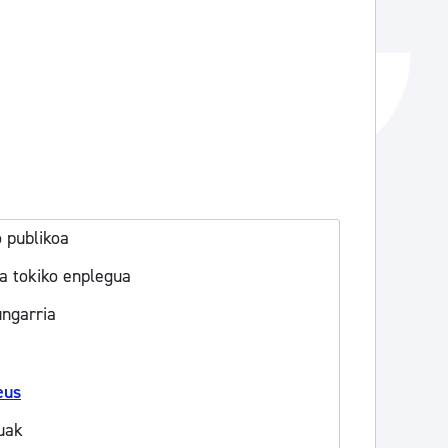
o publikoa
a tokiko enplegua
ungarria
eus
uak