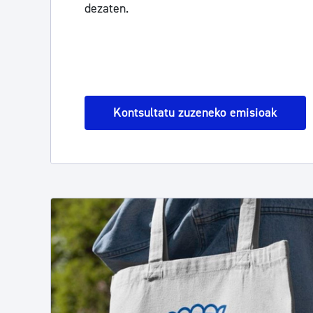
dezaten.
Kontsultatu zuzeneko emisioak