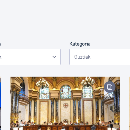
Euskara
Garapen ekonomikoa e
a
Kategoria
Berdintasuna, Giza Esk
Kultura
tsa-oharra
Prentsa-
Turismoa