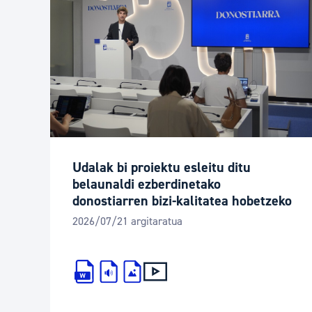
Udalak bi proiektu esleitu ditu
belaunaldi ezberdinetako
donostiarren bizi-kalitatea hobetzeko
2026/07/21 argitaratua