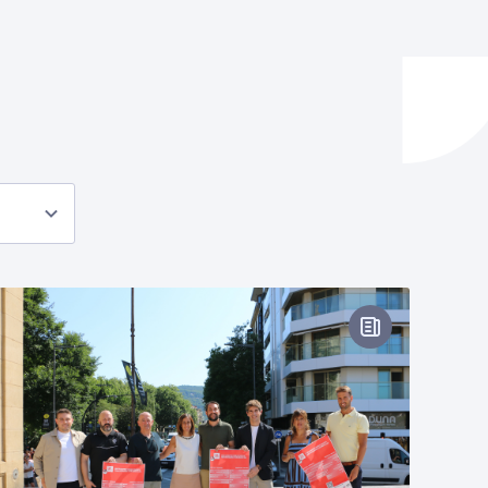
ta enplegua
ubideak eta bizikidetza
oharra
Prentsa-oharr