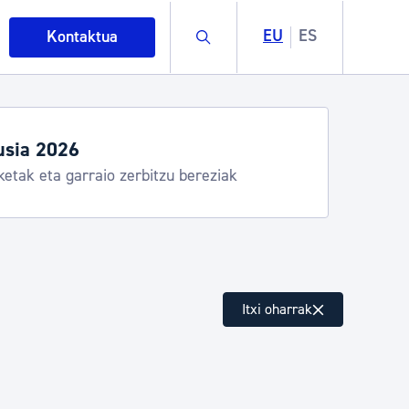
Buscar
EU
ES
Kontaktua
egiak eta zerbitzuak
stia Kirola, Donostia Kultura, San Telmo,
lea, Turismoa
intza
Itxi oharrak
ndakinak eta ingurumena