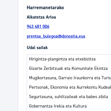
Harremanetarako
Alkatetza Arloa
943 481 006
prentsa_bulegoa@donostia.eus
Udal sailak
Hirigintza-plangintza eta etxebizitza
Gizarte Zerbitzuak eta Komunitate Ekintza
Mugikortasuna, Garraio Iraunkorra eta Turi
Pertsonak, Ekonomia eta Aurrekontu Kudea
Segurtasuna, suhiltzaileak eta babes zibila
Gobernantza Irekia eta Kultura