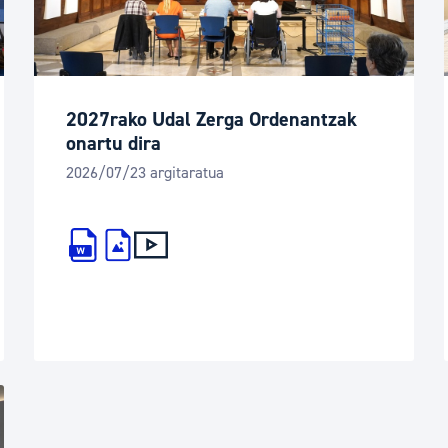
tea
Udal administrazioa
Iragarki ofizialen taula
Egutegi fiskala
2027rako Udal Zerga Ordenantzak
enda
Gardentasun ataria
onartu dira
2026/07/23 argitaratua
tsa-oharra