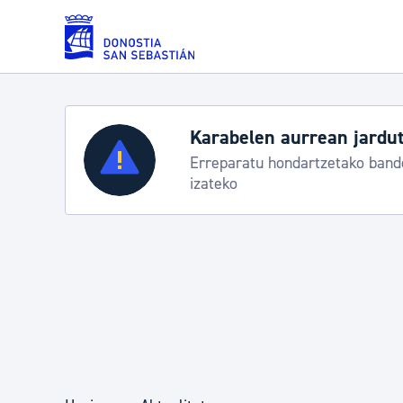
Eduki nagusira joan
Zerbitzuak
Aste Nagusia 2026: egit
Abuztuak 8-15
Errolda eta gai pertsonalak
Gizarte-zerbitzuak
Mugikortasuna