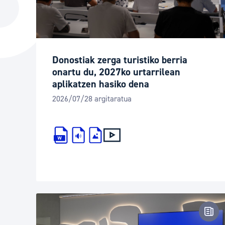
Hiria
Aktualita
Hiria orain
Albisteak
Hiria ezagutu
Abisuak
Donostiak zerga turistiko berria
Etorkizuneko hiria
Kultur ag
onartu du, 2027ko urtarrilean
aplikatzen hasiko dena
2026/07/28 argitaratua
Pren