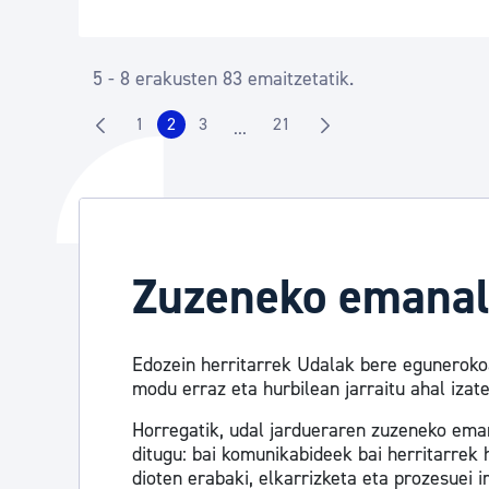
5 - 8 erakusten 83 emaitzetatik.
1
2
3
21
...
Orrialdea
Orrialdea
Orrialdea
Orrialdea
Intermediate Pages Use TAB to na
Zuzeneko emanal
Edozein herritarrek Udalak bere eguneroko
modu erraz eta hurbilean jarraitu ahal izat
Horregatik, udal jardueraren zuzeneko ema
ditugu: bai komunikabideek bai herritarrek 
dioten erabaki, elkarrizketa eta prozesuei i