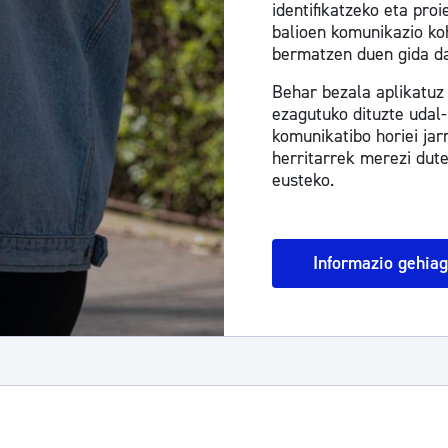
identifikatzeko eta pro
balioen komunikazio ko
bermatzen duen gida da
Behar bezala aplikatuz 
ezagutuko dituzte udal-
komunikatibo horiei ja
herritarrek merezi dute
eusteko.
Informazio gehia