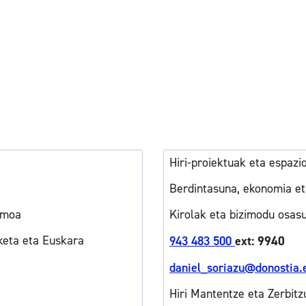
Hiri-proiektuak eta espazi
Berdintasuna, ekonomia et
smoa
Kirolak eta bizimodu osas
keta eta Euskara
943 483 500
ext: 9940
daniel_soriazu@donostia.
Hiri Mantentze eta Zerbitz