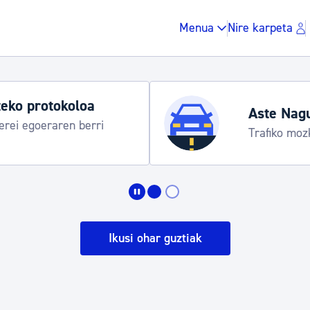
Menua
Nire karpeta
Udako ordut
araua
Udalinfo, Dono
Urgull, Honda
Zergak eta isunak
Etxebizitza eta hirig
Ikusi ohar guztiak
Gune publikoa, ho