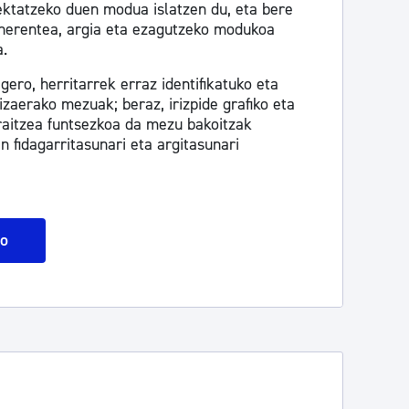
iektatzeko duen modua islatzen du, eta bere
herentea, argia eta ezagutzeko modukoa
.
gero, herritarrek erraz identifikatuko eta
izaerako mezuak; beraz, irizpide grafiko eta
rraitzea funtsezkoa da mezu bakoitzak
n fidagarritasunari eta argitasunari
go