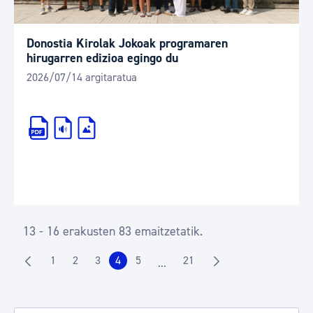
Donostia Kirolak Jokoak programaren
hirugarren edizioa egingo du
2026/07/14 argitaratua
13 - 16 erakusten 83 emaitzetatik.
1
2
3
4
5
21
...
Orrialdea
Orrialdea
Orrialdea
Orrialdea
Orrialdea
Orrialdea
Intermediate Pages Use TAB to n