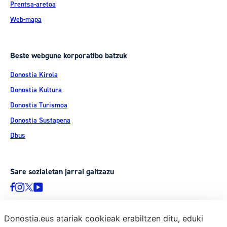
Prentsa-aretoa
Web-mapa
Beste webgune korporatibo batzuk
Donostia Kirola
Donostia Kultura
Donostia Turismoa
Donostia Sustapena
Dbus
Sare sozialetan jarrai gaitzazu
Donostia.eus atariak cookieak erabiltzen ditu, eduki