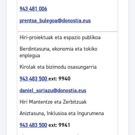
943 481 006
prentsa_bulegoa@donostia.eus
Hiri-proiektuak eta espazio publikoa
Berdintasuna, ekonomia eta tokiko
enplegua
Kirolak eta bizimodu osasungarria
943 483 500
ext: 9940
daniel_soriazu@donostia.eus
Hiri Mantentze eta Zerbitzuak
Aniztasuna, Inklusioa eta Ingurumena
943 483 500
ext: 9941