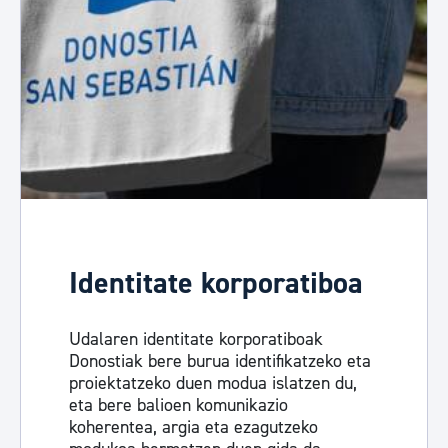
Identitate korporatiboa
Udalaren identitate korporatiboak
Donostiak bere burua identifikatzeko eta
proiektatzeko duen modua islatzen du,
eta bere balioen komunikazio
koherentea, argia eta ezagutzeko