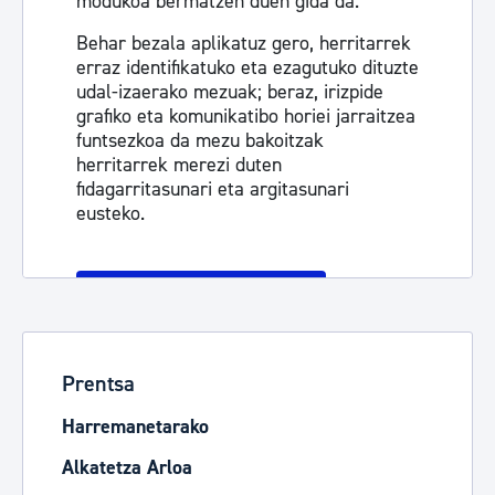
modukoa bermatzen duen gida da.
Behar bezala aplikatuz gero, herritarrek
erraz identifikatuko eta ezagutuko dituzte
udal-izaerako mezuak; beraz, irizpide
grafiko eta komunikatibo horiei jarraitzea
funtsezkoa da mezu bakoitzak
herritarrek merezi duten
fidagarritasunari eta argitasunari
eusteko.
Informazio gehiago
Prentsa
Harremanetarako
Alkatetza Arloa