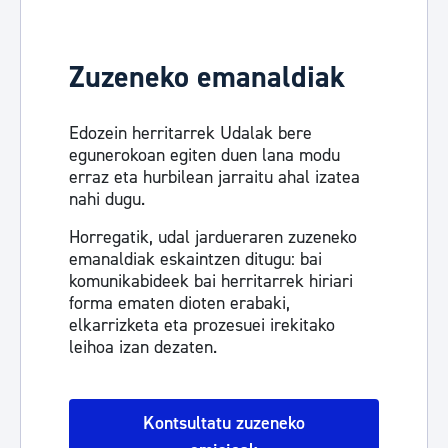
Zuzeneko emanaldiak
Edozein herritarrek Udalak bere
egunerokoan egiten duen lana modu
erraz eta hurbilean jarraitu ahal izatea
nahi dugu.
Horregatik, udal jardueraren zuzeneko
emanaldiak eskaintzen ditugu: bai
komunikabideek bai herritarrek hiriari
forma ematen dioten erabaki,
elkarrizketa eta prozesuei irekitako
leihoa izan dezaten.
Kontsultatu zuzeneko