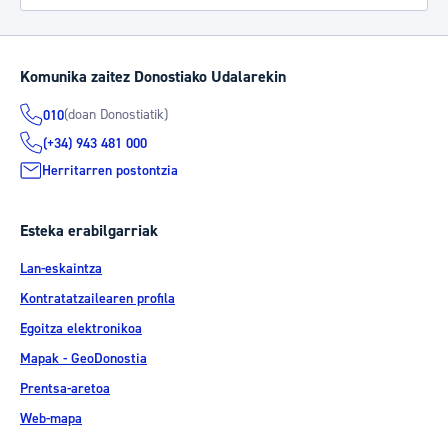
Komunika zaitez Donostiako Udalarekin
(doan Donostiatik)
010
(+34) 943 481 000
Herritarren postontzia
Esteka erabilgarriak
Lan-eskaintza
Kontratatzailearen profila
Egoitza elektronikoa
Mapak - GeoDonostia
Prentsa-aretoa
Web-mapa