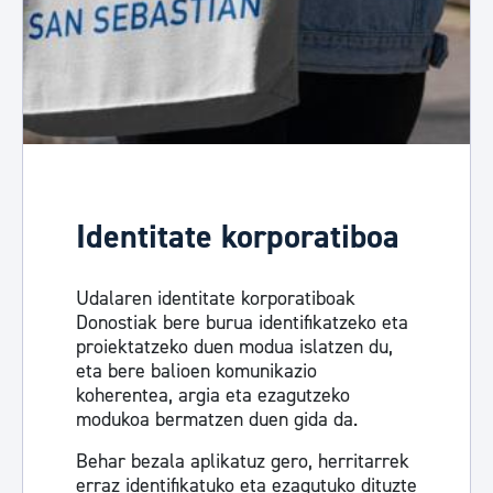
Identitate korporatiboa
Udalaren identitate korporatiboak
Donostiak bere burua identifikatzeko eta
proiektatzeko duen modua islatzen du,
eta bere balioen komunikazio
koherentea, argia eta ezagutzeko
modukoa bermatzen duen gida da.
Behar bezala aplikatuz gero, herritarrek
erraz identifikatuko eta ezagutuko dituzte