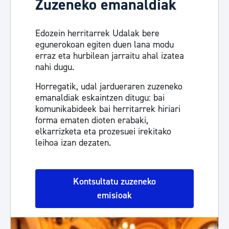
Zuzeneko emanaldiak
Edozein herritarrek Udalak bere
egunerokoan egiten duen lana modu
erraz eta hurbilean jarraitu ahal izatea
nahi dugu.
Horregatik, udal jardueraren zuzeneko
emanaldiak eskaintzen ditugu: bai
komunikabideek bai herritarrek hiriari
forma ematen dioten erabaki,
elkarrizketa eta prozesuei irekitako
leihoa izan dezaten.
Kontsultatu zuzeneko
emisioak