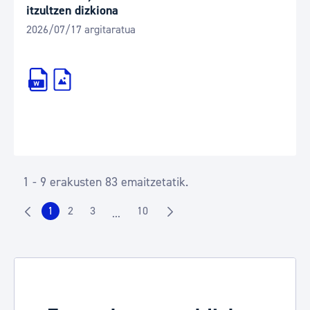
itzultzen dizkiona
2026/07/17 argitaratua
1 - 9 erakusten 83 emaitzetatik.
1
2
3
10
...
Orrialdea
Orrialdea
Orrialdea
Orrialdea
Intermediate Pages Use TAB to navigate.