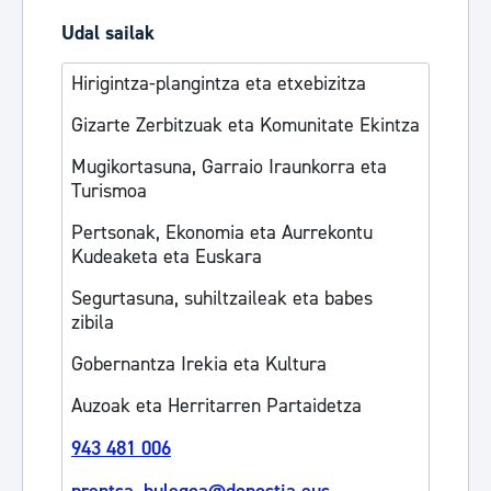
Udal sailak
Hirigintza-plangintza eta etxebizitza
Gizarte Zerbitzuak eta Komunitate Ekintza
Mugikortasuna, Garraio Iraunkorra eta
Turismoa
Pertsonak, Ekonomia eta Aurrekontu
Kudeaketa eta Euskara
Segurtasuna, suhiltzaileak eta babes
zibila
Gobernantza Irekia eta Kultura
Auzoak eta Herritarren Partaidetza
943 481 006