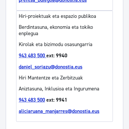
prentsa_bulegoa@donostia.eus
Hiri-proiektuak eta espazio publikoa
Berdintasuna, ekonomia eta tokiko
enplegua
Kirolak eta bizimodu osasungarria
943 483 500
ext: 9940
daniel_soriazu@donostia.eus
Hiri Mantentze eta Zerbitzuak
Aniztasuna, Inklusioa eta Ingurumena
943 483 500
ext: 9941
aliciaruana_manjarres@donostia.eus