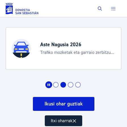
Eduki nagusira joan
Buscar
Aste Nagusia 2026
Trafiko mozketak eta garraio zerbitzu
bereziak
Ikusi ohar guztiak
Itxi oharrak