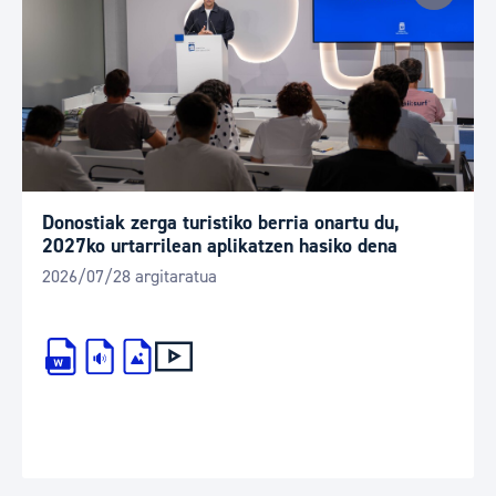
Donostiak zerga turistiko berria onartu du,
2027ko urtarrilean aplikatzen hasiko dena
2026/07/28 argitaratua