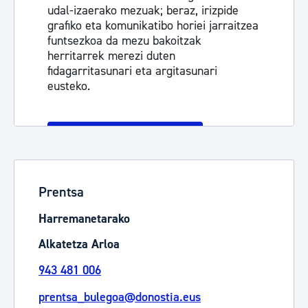
udal-izaerako mezuak; beraz, irizpide
grafiko eta komunikatibo horiei jarraitzea
funtsezkoa da mezu bakoitzak
herritarrek merezi duten
fidagarritasunari eta argitasunari
eusteko.
Informazio gehiago
Prentsa
Harremanetarako
Alkatetza Arloa
943 481 006
prentsa_bulegoa@donostia.eus