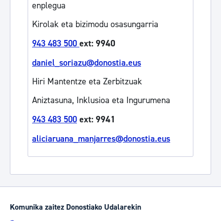
enplegua
Kirolak eta bizimodu osasungarria
943 483 500
ext: 9940
daniel_soriazu@donostia.eus
Hiri Mantentze eta Zerbitzuak
Aniztasuna, Inklusioa eta Ingurumena
943 483 500
ext: 9941
aliciaruana_manjarres@donostia.eus
Komunika zaitez Donostiako Udalarekin