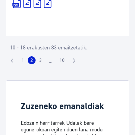
10 - 18 erakusten 83 emaitzetatik.
1
2
3
10
...
Orrialdea
Orrialdea
Orrialdea
Orrialdea
Intermediate Pages Use TAB to navigate.
Zuzeneko emanaldiak
Edozein herritarrek Udalak bere
egunerokoan egiten duen lana modu