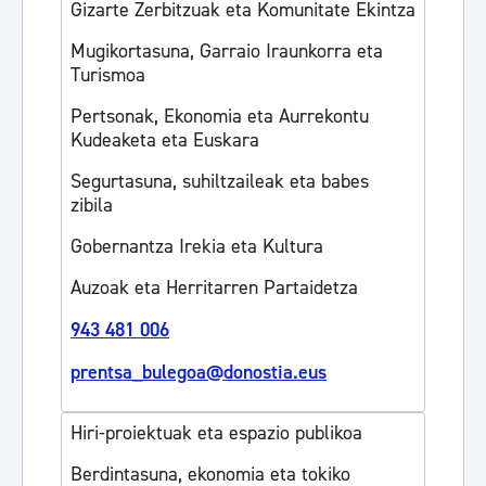
Gizarte Zerbitzuak eta Komunitate Ekintza
Mugikortasuna, Garraio Iraunkorra eta
Turismoa
Pertsonak, Ekonomia eta Aurrekontu
Kudeaketa eta Euskara
Segurtasuna, suhiltzaileak eta babes
zibila
Gobernantza Irekia eta Kultura
Auzoak eta Herritarren Partaidetza
943 481 006
prentsa_bulegoa@donostia.eus
Hiri-proiektuak eta espazio publikoa
Berdintasuna, ekonomia eta tokiko