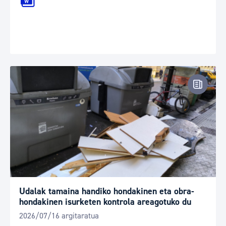
Prentsa
Udalak tamaina handiko hondakinen eta obra-
hondakinen isurketen kontrola areagotuko du
2026/07/16 argitaratua