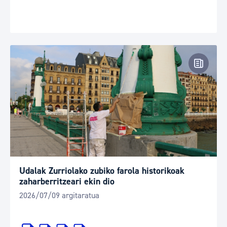
Prentsa
Udalak Zurriolako zubiko farola historikoak
zaharberritzeari ekin dio
2026/07/09 argitaratua