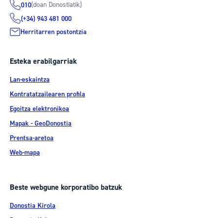
(doan Donostiatik)
010
(+34) 943 481 000
Herritarren postontzia
Esteka erabilgarriak
Lan-eskaintza
Kontratatzailearen profila
Egoitza elektronikoa
Mapak - GeoDonostia
Prentsa-aretoa
Web-mapa
Beste webgune korporatibo batzuk
Donostia Kirola