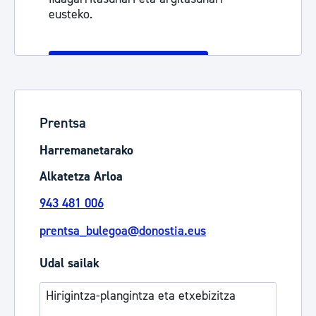
eusteko.
Informazio gehiago
Prentsa
Harremanetarako
Alkatetza Arloa
943 481 006
prentsa_bulegoa@donostia.eus
Udal sailak
Hirigintza-plangintza eta etxebizitza