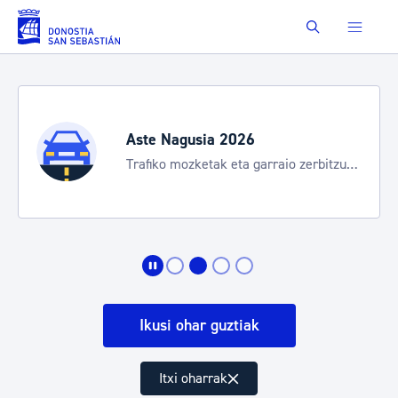
Eduki nagusira joan
Buscar
Aste Nagusia 2026
Trafiko mozketak eta garraio zerbitzu
bereziak
Ikusi ohar guztiak
Itxi oharrak