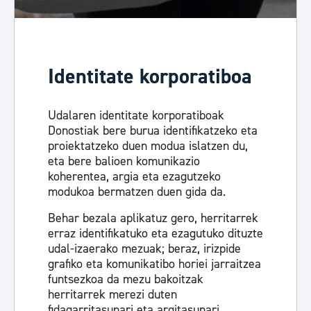
Identitate korporatiboa
Udalaren identitate korporatiboak
Donostiak bere burua identifikatzeko eta
proiektatzeko duen modua islatzen du,
eta bere balioen komunikazio
koherentea, argia eta ezagutzeko
modukoa bermatzen duen gida da.
Behar bezala aplikatuz gero, herritarrek
erraz identifikatuko eta ezagutuko dituzte
udal-izaerako mezuak; beraz, irizpide
grafiko eta komunikatibo horiei jarraitzea
funtsezkoa da mezu bakoitzak
herritarrek merezi duten
fidagarritasunari eta argitasunari