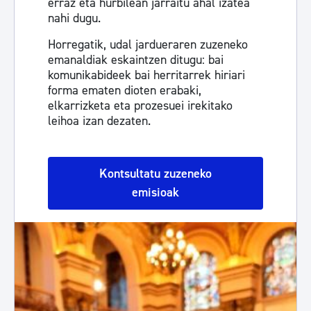
erraz eta hurbilean jarraitu ahal izatea
nahi dugu.
Horregatik, udal jardueraren zuzeneko
emanaldiak eskaintzen ditugu: bai
komunikabideek bai herritarrek hiriari
forma ematen dioten erabaki,
elkarrizketa eta prozesuei irekitako
leihoa izan dezaten.
Kontsultatu zuzeneko
emisioak