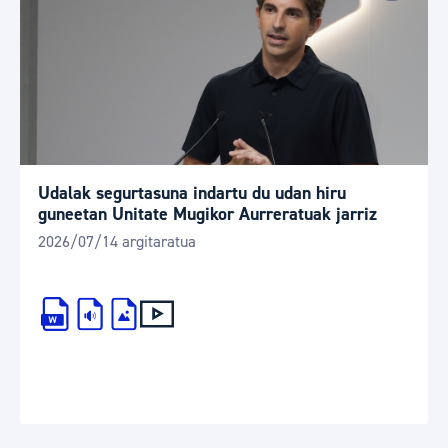
Udalak segurtasuna indartu du udan hiru
guneetan Unitate Mugikor Aurreratuak jarriz
2026/07/14 argitaratua