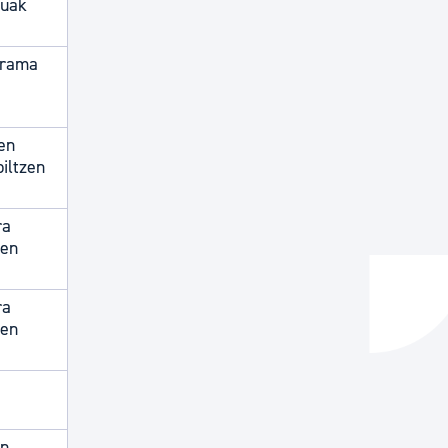
tuak
ograma
hen
biltzen
ra
ten
ra
ten
in