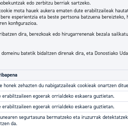
hobekuntzak edo zerbitzu berriak sartzeko.
ookie mota hauek aukera ematen dute erabiltzaileak hauta
 bere esperientzia eta beste pertsona batzuena bereizteko, 
ren konfigurazioa.
ibatzen dira, berezkoak edo hirugarrenenak bezala sailkatu
 domeinu batetik bidaltzen direnak dira, eta Donostiako Uda
ribapena
e honek zehazten du nabigatzaileak cookieak onartzen ditue
 erabiltzaileen egoerak orrialdeko eskaera guztietan.
 erabiltzaileen egoerak orrialdeko eskaera guztietan.
nearen segurtasuna bermatzeko eta iruzurrak detektatzek
ltzen da.