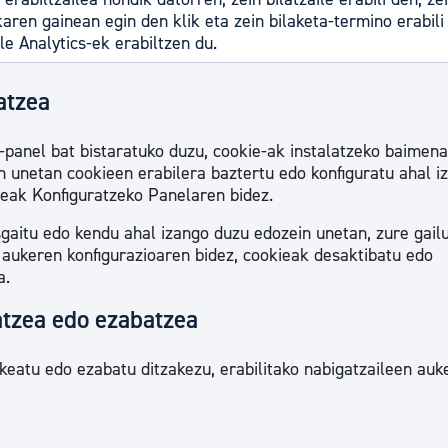
aren gainean egin den klik eta zein bilaketa-termino erabili
e Analytics-ek erabiltzen du.
atzea
panel bat bistaratuko duzu, cookie-ak instalatzeko baimena
 unetan cookieen erabilera baztertu edo konfiguratu ahal i
ieak Konfiguratzeko Panelaren bidez.
aitu edo kendu ahal izango duzu edozein unetan, zure gail
 aukeren konfigurazioaren bidez, cookieak desaktibatu edo
a.
atzea edo ezabatzea
keatu edo ezabatu ditzakezu, erabilitako nabigatzaileen auk