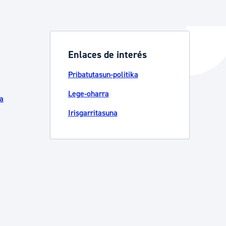
ta enplegua
Enlaces de interés
Pribatutasun-politika
ubideak eta bizikidetza
Lege-oharra
a
Irisgarritasuna