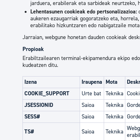
jarduera, erabilerak eta sarbideak neurtzeko, 
Lehentasunen cookieak edo pertsonalizazioa:
c
aukeren ezaugarriak gogoratzeko eta, horrela,
erabilitako hizkuntzaren edo nabigatzaile mota
Jarraian, webgune honetan dauden cookieak deskr
Propioak
Erabiltzailearen terminal-ekipamendura ekipo edo
kudeatzen ditu.
Izena
Iraupena
Mota
Desk
COOKIE_SUPPORT
Urte bat
Teknika
Cooki
JSESSIONID
Saioa
Teknika
Gorde
SESS#
Saioa
Teknika
Gorde
Webgu
TS#
Saioa
Teknika
erabi