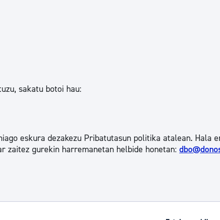
tuzu, sakatu botoi hau:
iago eskura dezakezu Pribatutasun politika atalean. Hala e
jar zaitez gurekin harremanetan helbide honetan:
dbo@donos