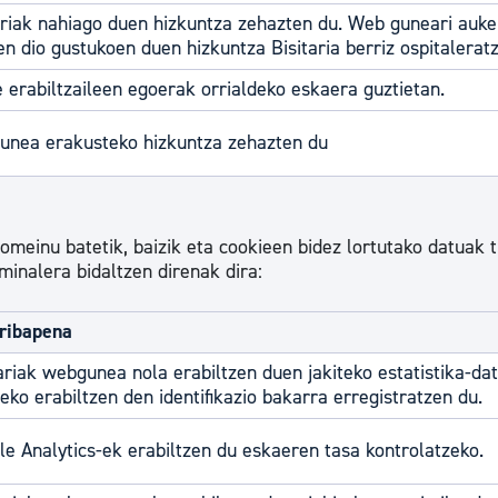
ariak nahiago duen hizkuntza zehazten du. Web guneari auke
n dio gustukoen duen hizkuntza Bisitaria berriz ospitalerat
 erabiltzaileen egoerak orrialdeko eskaera guztietan.
nea erakusteko hizkuntza zehazten du
meinu batetik, baizik eta cookieen bidez lortutako datuak 
minalera bidaltzen direnak dira:
ribapena
ariak webgunea nola erabiltzen duen jakiteko estatistika-da
eko erabiltzen den identifikazio bakarra erregistratzen du.
le Analytics-ek erabiltzen du eskaeren tasa kontrolatzeko.