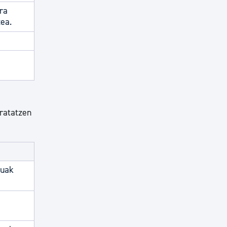
ra
zea.
tratatzen
tuak