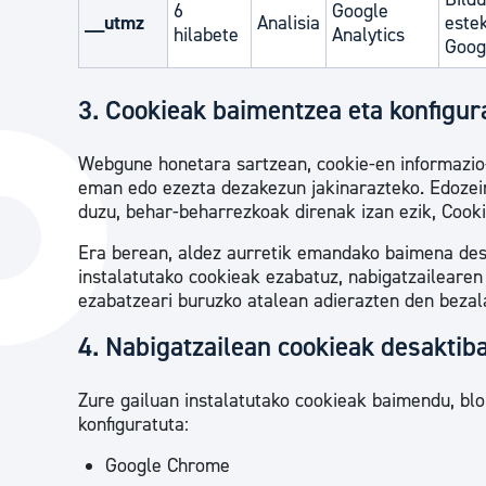
6
Google
__utmz
Analisia
estek
hilabete
Analytics
Googl
3. Cookieak baimentzea eta konfigur
Webgune honetara sartzean, cookie-en informazio-
eman edo ezezta dezakezun jakinarazteko. Edozein
duzu, behar-beharrezkoak direnak izan ezik, Cook
Era berean, aldez aurretik emandako baimena desg
instalatutako cookieak ezabatuz, nabigatzailearen
ezabatzeari buruzko atalean adierazten den bezal
4. Nabigatzailean cookieak desaktib
Zure gailuan instalatutako cookieak baimendu, blo
konfiguratuta:
Google Chrome