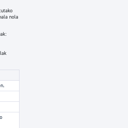
tutako
hala nola
ak:
lak
n.
o