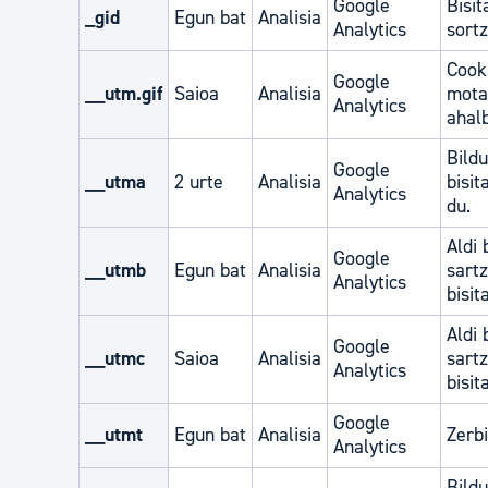
Google
Bisit
_gid
Egun bat
Analisia
Analytics
sortz
Cooki
Google
__utm.gif
Saioa
Analisia
mota
Analytics
ahal
Bildu
Google
__utma
2 urte
Analisia
bisit
Analytics
du.
Aldi 
Google
__utmb
Egun bat
Analisia
sart
Analytics
bisit
Aldi 
Google
__utmc
Saioa
Analisia
sart
Analytics
bisit
Google
__utmt
Egun bat
Analisia
Zerbi
Analytics
Bildu