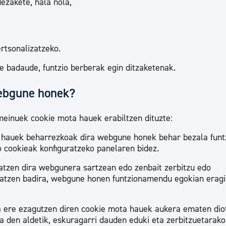
ezakete, hala nola,
tea
Udal administrazioa
Iragarki ofizialen taula
tsonalizatzeko.
Egutegi fiskala
e badaude, funtzio berberak egin ditzaketenak.
enda
Gardentasun ataria
webgune honek?
inuek cookie mota hauek erabiltzen dituzte:
 hauek beharrezkoak dira webgune honek behar bezala funt
 cookieak konfiguratzeko panelaren bidez.
ratzen dira webgunera sartzean edo zenbait zerbitzu edo
tibatzen badira, webgune honen funtzionamendu egokian eragi
sa ere ezagutzen diren cookie mota hauek aukera ematen dio
 den aldetik, eskuragarri dauden eduki eta zerbitzuetarako