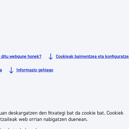
Euskara
Garapen ekonomikoa e
Berdintasuna, Giza Esk
n ditu webgune honek?
Cookieak baimentzea eta konfiguratze
Kultura
a
Informazio gehiago
Turismoa
an deskargatzen den fitxategi bat da cookie bat. Cookiek
ltzaileak web orrian nabigatzen duenean.