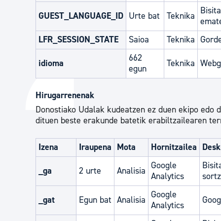
Bisit
GUEST_LANGUAGE_ID
Urte bat
Teknika
emate
LFR_SESSION_STATE
Saioa
Teknika
Gorde
662
idioma
Teknika
Webgu
egun
Hirugarrenenak
Donostiako Udalak kudeatzen ez duen ekipo edo do
dituen beste erakunde batetik erabiltzailearen ter
Izena
Iraupena
Mota
Hornitzailea
Desk
Google
Bisit
_ga
2 urte
Analisia
Analytics
sortz
Google
_gat
Egun bat
Analisia
Goog
Analytics