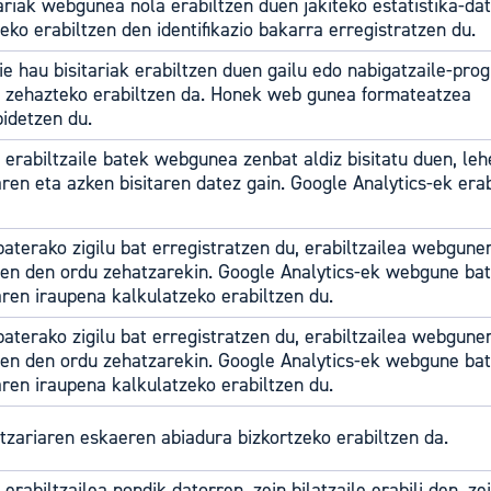
ariak webgunea nola erabiltzen duen jakiteko estatistika-da
eko erabiltzen den identifikazio bakarra erregistratzen du.
e hau bisitariak erabiltzen duen gailu edo nabigatzaile-pr
 zehazteko erabiltzen da. Honek web gunea formateatzea
bidetzen du.
 erabiltzaile batek webgunea zenbat aldiz bisitatu duen, le
aren eta azken bisitaren datez gain. Google Analytics-ek era
baterako zigilu bat erregistratzen du, erabiltzailea webgune
zen den ordu zehatzarekin. Google Analytics-ek webgune ba
aren iraupena kalkulatzeko erabiltzen du.
baterako zigilu bat erregistratzen du, erabiltzailea webgune
zen den ordu zehatzarekin. Google Analytics-ek webgune ba
aren iraupena kalkulatzeko erabiltzen du.
tzariaren eskaeren abiadura bizkortzeko erabiltzen da.
 erabiltzailea nondik datorren, zein bilatzaile erabili den, ze