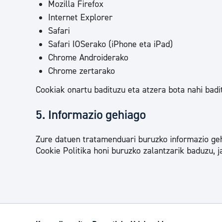
Mozilla Firefox
Internet Explorer
Safari
Safari IOSerako (iPhone eta iPad)
Chrome Androiderako
Chrome zertarako
Cookiak onartu badituzu eta atzera bota nahi badi
5. Informazio gehiago
Zure datuen tratamenduari buruzko informazio geh
Cookie Politika honi buruzko zalantzarik baduzu, 