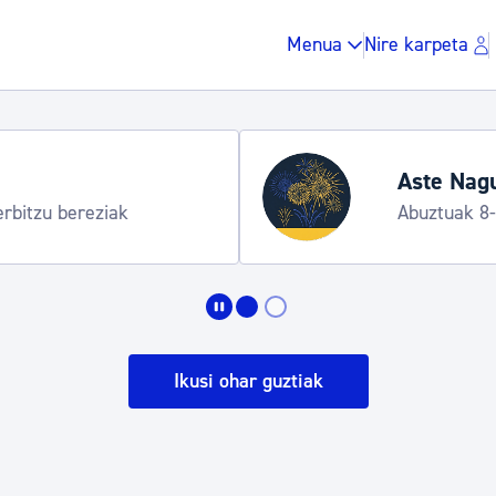
Menua
Nire karpeta
Hondartza denboraldia
Informazio praktikoa
Zergak eta isunak
Etxebizitza eta hirig
Ikusi ohar guztiak
Gune publikoa, ho