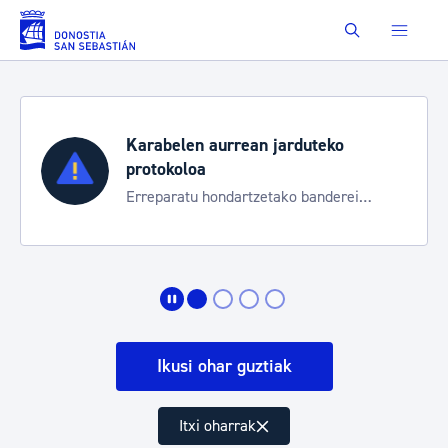
Eduki nagusira joan
Buscar
Karabelen aurrean jarduteko
protokoloa
Erreparatu hondartzetako banderei
egoeraren berri izateko
Ikusi ohar guztiak
Itxi oharrak