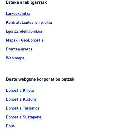
Esteka erabilgarriak
Lan-eskaintza
Kontratatzailearen profila
Egoitza elektronikoa
Mapak - GeoDonostia
Prentsa-aretoa
Web-mapa
Beste webgune korporatibo batzuk
Donostia Kirola
Donostia Kultura
Donostia Turismoa
Donostia Sustapena
Dbus