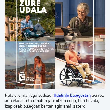
Hala ere, nahiago baduzu,
Udalinfo bulegoetan
aurrez
aurreko arreta ematen jarraitzen dugu, beti bezala,
izapideak bulegoan bertan egin ahal izateko.