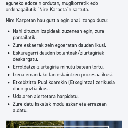
eguneko edozein ordutan, mugikorretik edo
ordenagailutik "Nire Karpeta"n sartuta.
Nire Karpetan hau guztia egin ahal izango duzu:
Nahi dituzun izapideak zuzenean egin, zure
pantailatik.
Zure eskaerak zein egoeratan dauden ikusi.
Eskuragarri dauden bolanteak/ziurtagiriak
deskargatu.
Erroldatze-ziurtagiria minutu batean lortu.
Izena emandako lan eskaintzen prozesua ikusi.
Etxebizitza Publikoarekin (Etxegintza) zerikusia
duen guztia ikusi.
Udalaren alertetara harpidetu.
Zure datu fiskalak modu azkar eta errazean
aldatu.