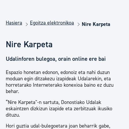
Hasiera
Egoitza elektronikoa
Nire Karpeta
Nire Karpeta
Udalinforen bulegoa, orain online ere bai
Espazio honetan edonon, edonoiz eta nahi duzun
moduan egin ditzakezu izapideak Udalarekin, eta
horretarako Interneterako konexioa baino ez duzu
behar.
“Nire Karpeta"-n sartuta, Donostiako Udalak
eskaintzen dizkizun izapide eta zerbitzuak ikusiko
dituzu.
Hori guztia udal-bulegoetara joan beharrik gabe,