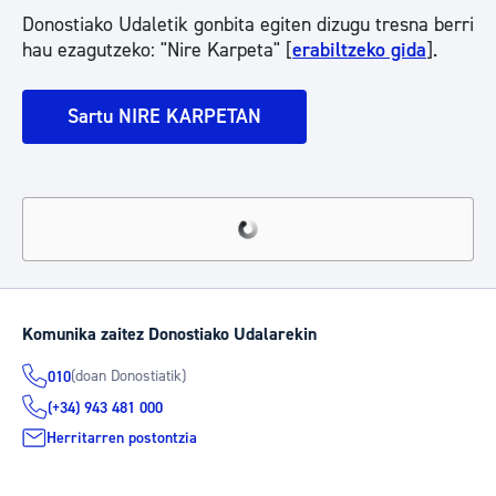
Donostiako Udaletik gonbita egiten dizugu tresna berri
hau ezagutzeko: "Nire Karpeta" [
erabiltzeko gida
].
Sartu NIRE KARPETAN
Komunika zaitez Donostiako Udalarekin
(doan Donostiatik)
010
(+34) 943 481 000
Herritarren postontzia