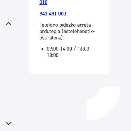
010
Izapideen katalogoa
943 481 000
Telefono bidezko arreta
ordutegia (astelehenetik-
Tramitaziorako laguntza
ostiralera):
09:00-14:00 / 16:00-
18:00