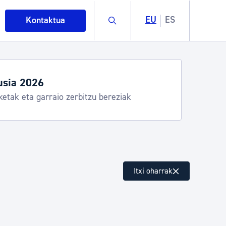
Buscar
EU
ES
Kontaktua
usia 2026
ketak eta garraio zerbitzu bereziak
intza
Itxi oharrak
ndakinak eta ingurumena