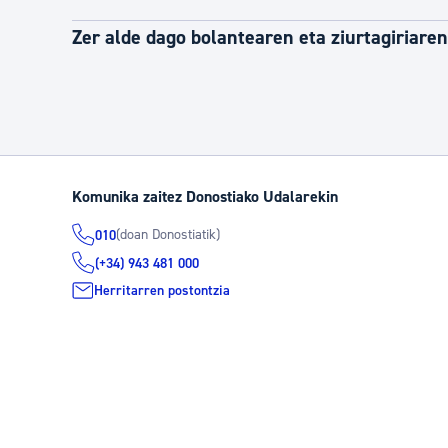
Zer alde dago bolantearen eta ziurtagiriare
Komunika zaitez Donostiako Udalarekin
(doan Donostiatik)
010
(+34) 943 481 000
Herritarren postontzia