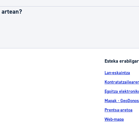
n artean?
Esteka erabilgar
Lan-eskaintza
Kontratatzailearen
Egoitza elektronik
Mapak - GeoDonos
Prentsa-aretoa
Web-mapa