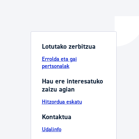
ta enplegua
Lotutako zerbitzua
ubideak eta bizikidetza
Errolda eta gai
pertsonalak
Hau ere interesatuko
zaizu agian
Hitzordua eskatu
Kontaktua
Udalinfo