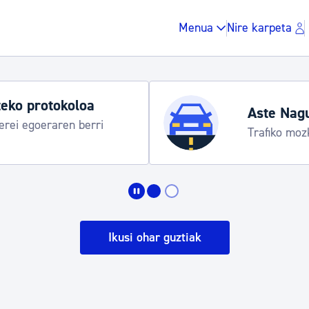
Menua
Nire karpeta
eko protokoloa
Aste Nag
rei egoeraren berri
Trafiko moz
Zergak eta isunak
Etxebizitza eta hirig
Ikusi ohar guztiak
Gune publikoa, ho