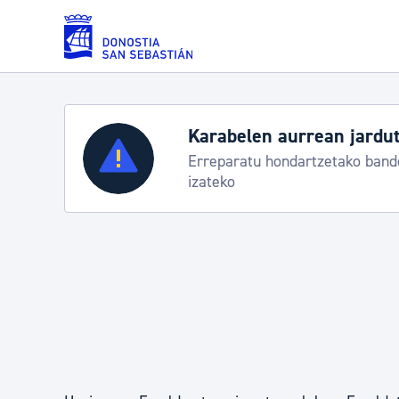
Eduki nagusira joan
Karabelen aurrean jardut
Zerbitzuak
Erreparatu hondartzetako bande
izateko
Errolda eta gai pertsonalak
Gizarte-zerbitzuak
Mugikortasuna