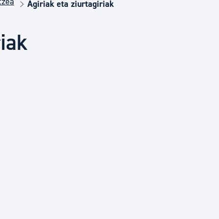
tzea
Euskara
Agiriak eta ziurtagiriak
riak
Garapen ekonomikoa e
Berdintasuna, Giza Esk
Kultura
Turismoa