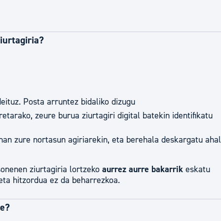
tea
Udal administrazioa
Iragarki ofizialen taula
iurtagiria?
Egutegi fiskala
enda
Gardentasun ataria
eituz. Posta arruntez bidaliko dizugu
tarako, zeure burua ziurtagiri digital batekin identifikatu
inan zure nortasun agiriarekin, eta berehala deskargatu ahal
sonenen ziurtagiria lortzeko
aurrez aurre bakarrik
eskatu
ta hitzordua ez da beharrezkoa.
de?