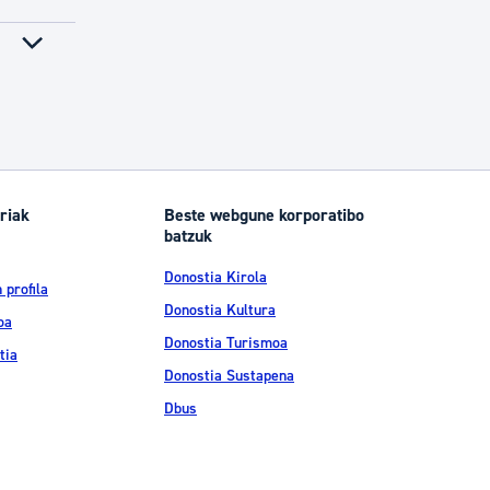
riak
Beste webgune korporatibo
batzuk
Donostia Kirola
 profila
Donostia Kultura
oa
Donostia Turismoa
tia
Donostia Sustapena
Dbus