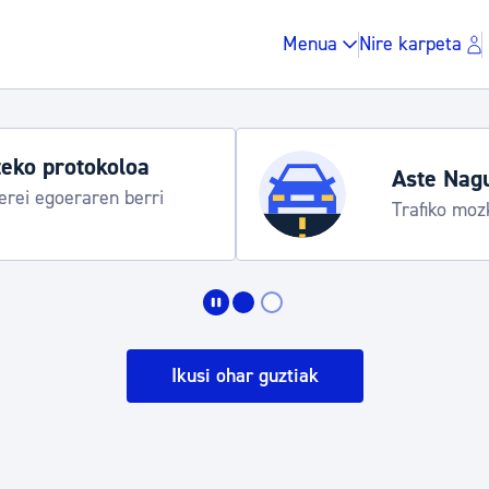
Menua
Nire karpeta
eko protokoloa
Aste Nag
rei egoeraren berri
Trafiko moz
Zergak eta isunak
Etxebizitza eta hirig
Ikusi ohar guztiak
Gune publikoa, ho