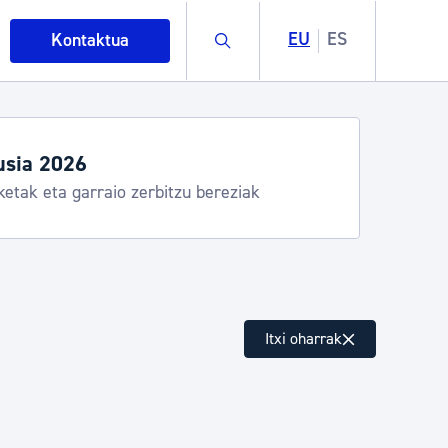
Buscar
EU
ES
Kontaktua
usia 2026
ketak eta garraio zerbitzu bereziak
intza
Itxi oharrak
ndakinak eta ingurumena