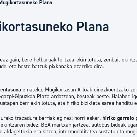
Euskara
Mugikortasuneko Plana
ikortasuneko Plana
Garapen ekonomikoa e
Berdintasuna, Giza Esk
az gain, bere helburuak lortzearekin lotuta, zenbait ekintz
de, eta beste batzuk pixkanaka ezarriko dira.
Kultura
ehentasuna
emateko, Mugikortasun Arloak oinezkoentzako ze
Turismoa
egazpi-Gipuzkoa Plaza ardatzean, besteak beste. Halaber, ig
ustapen berriekin lotuta, eta hiriko bizikleta sarea handitu 
urako trazadura berriak eginez; horri esker
, hiriko garraio
t ekintzaren bidez: BEA martxan jartzea, autobus bideak ugar
o aldageltokia eraikitzea, intermodalitatea sustatu eta mug