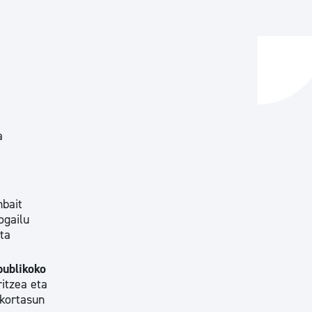
ta enplegua
ubideak eta bizikidetza
a
nbait
ogailu
eta
 publikoko
itzea eta
ikortasun