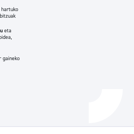
k hartuko
Izapideen katalogoa
bitzuak
tu
eta
Tramitaziorako laguntza
bidea,
ur gaineko