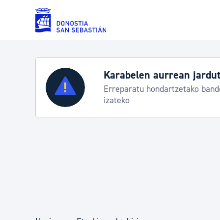
Eduki nagusira joan
Karabelen aurrean jardut
Zerbitzuak
Erreparatu hondartzetako bande
izateko
Errolda eta gai pertsonalak
Gizarte-zerbitzuak
Mugikortasuna