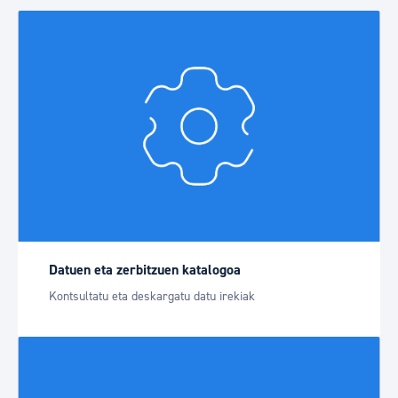
Datuen eta zerbitzuen katalogoa
Kontsultatu eta deskargatu datu irekiak