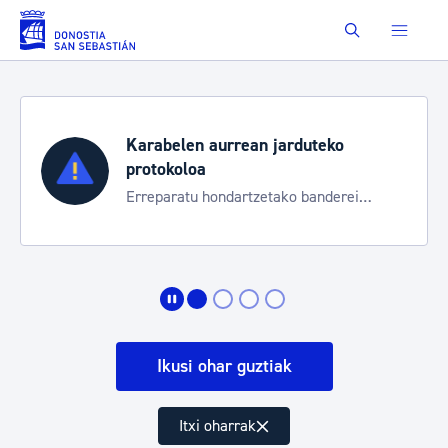
Eduki nagusira joan
Buscar
o
Aste Nagusia 2026
Trafiko mozketak eta garraio zerbit
rei
bereziak
Ikusi ohar guztiak
Itxi oharrak