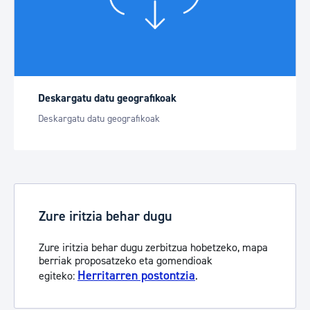
Deskargatu datu geografikoak
Deskargatu datu geografikoak
Zure iritzia behar dugu
Zure iritzia behar dugu zerbitzua hobetzeko, mapa
berriak proposatzeko eta gomendioak
Herritarren postontzia
egiteko:
.