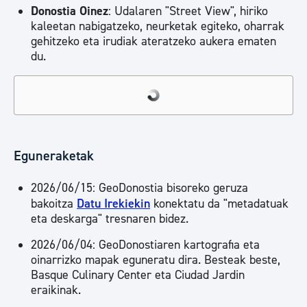
Donostia Oinez
: Udalaren "Street View", hiriko
kaleetan nabigatzeko, neurketak egiteko, oharrak
gehitzeko eta irudiak ateratzeko aukera ematen
du.
Eguneraketak
2026/06/15: GeoDonostia bisoreko geruza
bakoitza
Datu Irekiekin
konektatu da "metadatuak
eta deskarga" tresnaren bidez.
2026/06/04: GeoDonostiaren kartografia eta
oinarrizko mapak eguneratu dira. Besteak beste,
Basque Culinary Center eta Ciudad Jardin
eraikinak.