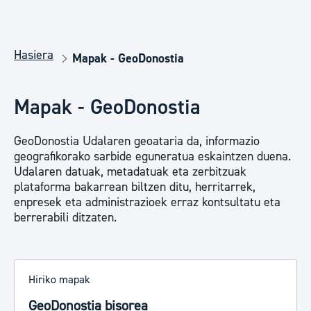
Hasiera
Mapak - GeoDonostia
Mapak - GeoDonostia
GeoDonostia Udalaren geoataria da, informazio
geografikorako sarbide eguneratua eskaintzen duena.
Udalaren datuak, metadatuak eta zerbitzuak
plataforma bakarrean biltzen ditu, herritarrek,
enpresek eta administrazioek erraz kontsultatu eta
berrerabili ditzaten.
Hiriko mapak
GeoDonostia bisorea