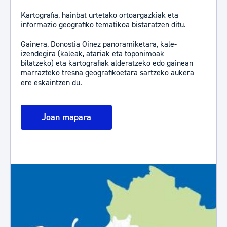
Kartografia, hainbat urtetako ortoargazkiak eta
informazio geografiko tematikoa bistaratzen ditu.
​​​​​​​Gainera, Donostia Oinez panoramiketara, kale-
izendegira (kaleak, atariak eta toponimoak
bilatzeko) eta kartografiak alderatzeko edo gainean
marrazteko tresna geografikoetara sartzeko aukera
ere eskaintzen du.
Joan mapara