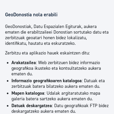
GeoDonostia nola erabili
GeoDonostiak, Datu Espazialen Egiturak, aukera
ematen die erabiltzaileei Donostian sortutako datu eta
zerbitzuak geoatari honen bidez lokalizatu,
identifikatu, hautatu eta eskuratzeko.
Zerbitzu eta aplikazio hauek eskaintzen ditu:
Arakatzailea
: Web zerbitzuen bidez informazio
geografikoa ikusteko eta kontsultatzeko aukera
ematen du.
Informazio geografikoaren katalogoa
: Datuak eta
zerbitzuak batera bilatzeko aukera ematen du.
Mapen katalogoa
: Udalak argitaratutako mapa
galeria batera sartzeko aukera ematen du.
Datuak deskargatzea
: Datu geografikoak FTP bidez
deskargatzeko aukera ematen du.