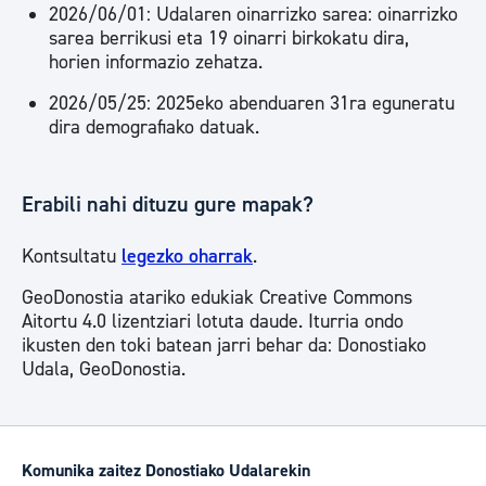
2026/06/01: Udalaren oinarrizko sarea: oinarrizko
sarea berrikusi eta 19 oinarri birkokatu dira,
horien informazio zehatza.
2026/05/25: 2025eko abenduaren 31ra eguneratu
dira demografiako datuak.
Erabili nahi dituzu gure mapak?
Kontsultatu
legezko oharrak
.
GeoDonostia atariko edukiak Creative Commons
Aitortu 4.0 lizentziari lotuta daude. Iturria ondo
ikusten den toki batean jarri behar da: Donostiako
Udala, GeoDonostia.
Komunika zaitez Donostiako Udalarekin