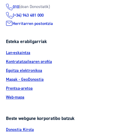
(doan Donostiatik)
010
(+34) 943 481 000
Herritarren postontzia
Esteka erabilgarriak
Lan-eskaintza
Kontratatzailearen profila
Egoitza elektronikoa
Mapak - GeoDonostia
Prentsa-aretoa
Web-mapa
Beste webgune korporatibo batzuk
Donostia Kirola