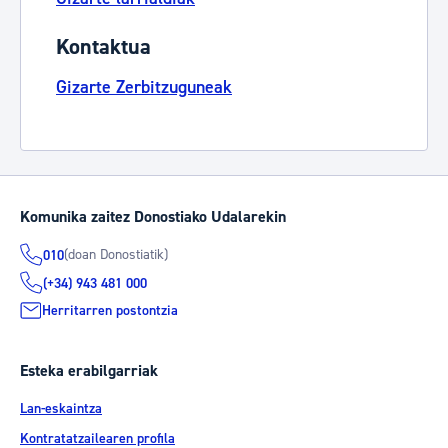
Kontaktua
Gizarte Zerbitzuguneak
Komunika zaitez Donostiako Udalarekin
(doan Donostiatik)
010
(+34) 943 481 000
Herritarren postontzia
Esteka erabilgarriak
Lan-eskaintza
Kontratatzailearen profila