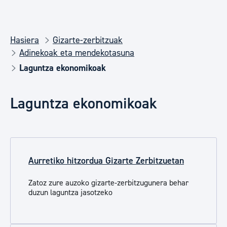
Hasiera
Gizarte-zerbitzuak
Adinekoak eta mendekotasuna
Laguntza ekonomikoak
Laguntza ekonomikoak
Aurretiko hitzordua Gizarte Zerbitzuetan
Zatoz zure auzoko gizarte-zerbitzugunera behar
duzun laguntza jasotzeko