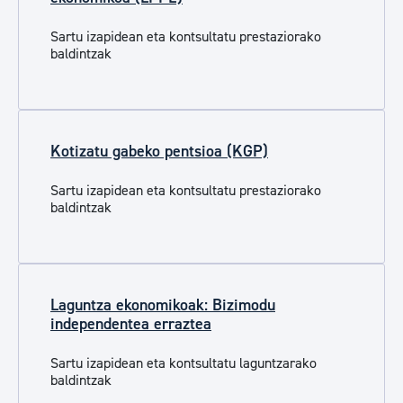
Sartu izapidean eta kontsultatu prestaziorako
baldintzak
Kotizatu gabeko pentsioa (KGP)
Sartu izapidean eta kontsultatu prestaziorako
baldintzak
Laguntza ekonomikoak: Bizimodu
independentea erraztea
Sartu izapidean eta kontsultatu laguntzarako
baldintzak