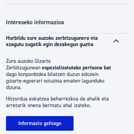
Intereseko informazioa
Hurbildu zure auzoko zerbitzugunera eta
ezagutu zugatik egin dezakegun guztia
Zure auzoko Gizarte
Zerbitzugunean
espezializatutako pertsona bat
dago konponbidea bilatzen duzun edozein
gizarte-egoerari soluzioa ematen lagunduko
dizuna.
Hitzordua eskatzea beharrezkoa da ahalik eta
arretarik onena bermatu ahal izateko.
Informazio gehiago