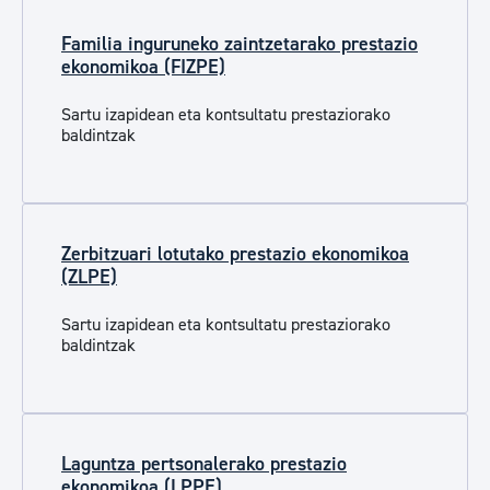
Familia inguruneko zaintzetarako prestazio
ekonomikoa (FIZPE)
Sartu izapidean eta kontsultatu prestaziorako
baldintzak
Zerbitzuari lotutako prestazio ekonomikoa
(ZLPE)
Sartu izapidean eta kontsultatu prestaziorako
baldintzak
Laguntza pertsonalerako prestazio
ekonomikoa (LPPE)