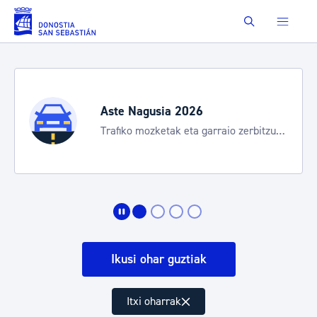
Eduki nagusira joan
Buscar
Aste Nagusia 2026
Trafiko mozketak eta garraio zerbitzu
bereziak
Ikusi ohar guztiak
Itxi oharrak