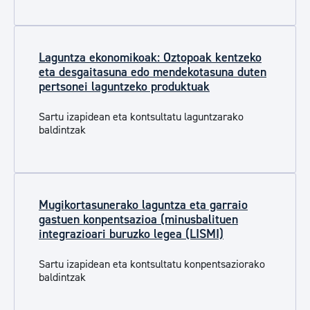
Laguntza ekonomikoak: Oztopoak kentzeko
eta desgaitasuna edo mendekotasuna duten
pertsonei laguntzeko produktuak
Sartu izapidean eta kontsultatu laguntzarako
baldintzak
Mugikortasunerako laguntza eta garraio
gastuen konpentsazioa (minusbalituen
integrazioari buruzko legea (LISMI)
Sartu izapidean eta kontsultatu konpentsaziorako
baldintzak