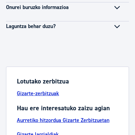
Onurei buruzko informazioa
Laguntza behar duzu?
Lotutako zerbitzua
Gizarte-zerbitzuak
Hau ere interesatuko zaizu agian
Aurretiko hitzordua Gizarte Zerbitzuetan
Gizarte larrialdiak