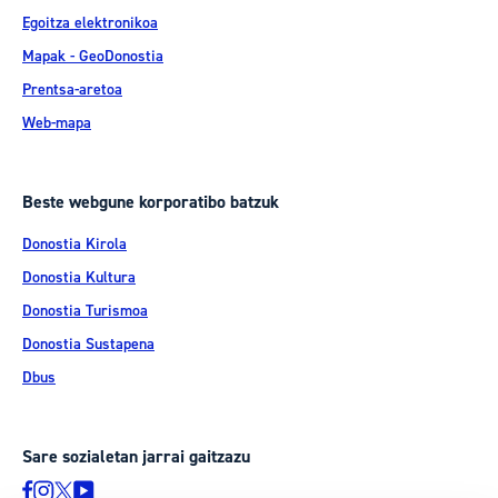
Egoitza elektronikoa
Mapak - GeoDonostia
Prentsa-aretoa
Web-mapa
Beste webgune korporatibo batzuk
Donostia Kirola
Donostia Kultura
Donostia Turismoa
Donostia Sustapena
Dbus
Sare sozialetan jarrai gaitzazu