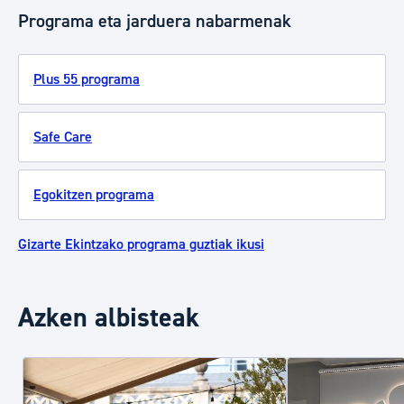
Programa eta jarduera nabarmenak
Plus 55 programa
Safe Care
Egokitzen programa
Gizarte Ekintzako programa guztiak ikusi
Azken albisteak