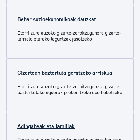
Behar sozioekonomikoak dauzkat
Etorri zure auzoko gizarte-zerbitzugunera gizarte-
larrialdietarako laguntzak jasotzeko
Gizartean baztertuta geratzeko arriskua
Etorri zure auzoko gizarte-zerbitzugunera gizarte-
bazterketako egoerak prebenitzeko edo hobetzeko
Adingabeak eta familiak
Etorri zure auzoko gizarte-zerbitzugunera haurren