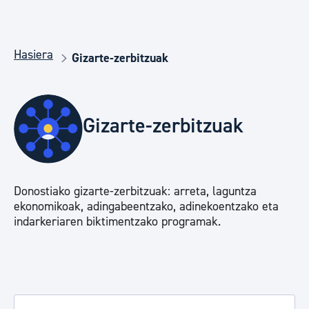
Hasiera
Gizarte-zerbitzuak
Gizarte-zerbitzuak
Donostiako gizarte-zerbitzuak: arreta, laguntza
ekonomikoak, adingabeentzako, adinekoentzako eta
indarkeriaren biktimentzako programak.