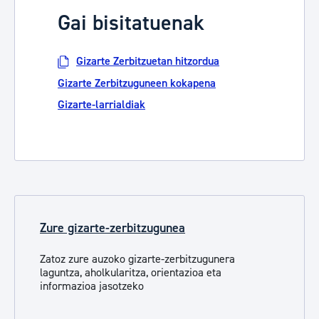
Gai bisitatuenak
Gizarte Zerbitzuetan hitzordua
Gizarte Zerbitzuguneen kokapena
Gizarte-larrialdiak
Zure gizarte-zerbitzugunea
Zatoz zure auzoko gizarte-zerbitzugunera
laguntza, aholkularitza, orientazioa eta
informazioa jasotzeko