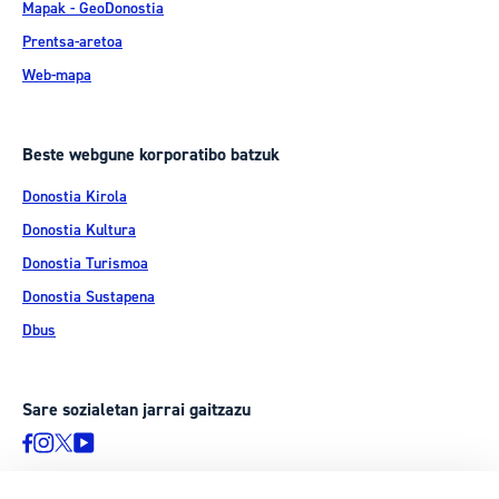
Mapak - GeoDonostia
Prentsa-aretoa
Web-mapa
Beste webgune korporatibo batzuk
Donostia Kirola
Donostia Kultura
Donostia Turismoa
Donostia Sustapena
Dbus
Sare sozialetan jarrai gaitzazu