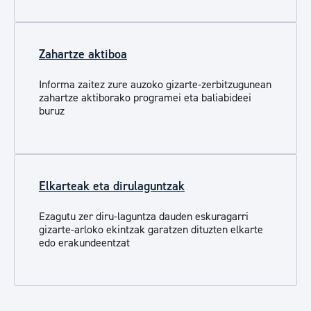
Zahartze aktiboa
Informa zaitez zure auzoko gizarte-zerbitzugunean
zahartze aktiborako programei eta baliabideei
buruz
Elkarteak eta dirulaguntzak
Ezagutu zer diru-laguntza dauden eskuragarri
gizarte-arloko ekintzak garatzen dituzten elkarte
edo erakundeentzat