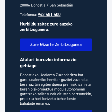
20006 Donostia / San Sebastián
943 481 400
Telefonoa:
Hurbildu zaitez zure auzoko
zerbitzugunera.
Zure Gizarte Zerbitzugunea
Atalari buruzko informazio
gehiago
Donostiako Udalaren Zuzendaritza bat
gara, udalerriko herritar guztiei zuzendua,
berariaz lan egiten duena premiak izan eta
beren bizi-proiektua modu autonomoan
garatzeko zailtasunak dituzten pertsonekin,
proiektu hori lortzeko behar beste
baliabide emanez.