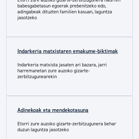
babesgabetasun egoerak prebenitzeko edo,
adingabeak dituzten familien kasuan, laguntza
jasotzeko
Indarkeria matxistaren emakume-biktimak
Indarkeria matxista jasaten ari bazara, jarri
harremanetan zure auzoko gizarte-
zerbitzugunearekin
Adinekoak eta mendekotasuna
Etorri zure auzoko gizarte-zerbitzugunera behar
duzun laguntza jasotzeko