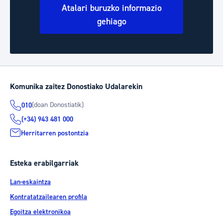
Atalari buruzko informazio
gehiago
Komunika zaitez Donostiako Udalarekin
(doan Donostiatik)
010
(+34) 943 481 000
Herritarren postontzia
Esteka erabilgarriak
Lan-eskaintza
Kontratatzailearen profila
Egoitza elektronikoa