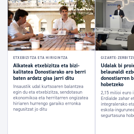
ETXEBIZITZA ETA HIRIGINTZA
GIZARTE-ZERBIT
Alkateak etxebizitza eta bizi-
Udalak bi proi
kalitatea Donostiarako aro berri
belaunaldi ezb
baten ardatz gisa jarri ditu
donostiarren b
hobetzeko
Insaustik udal kurtsoaren balantzea
egin du eta etxebizitza, sendotasun
2,15 milioi euro 
ekonomikoa eta herritarren ongizatea
Erdialde zahar e
hiriaren hurrengo garaiko erronka
integralerako et
nagusitzat jo ditu
eskola-ingurunea
segurtasuna hob