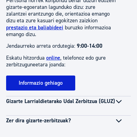
Pertsona horrek konpondu behar duzun edozein
gizarte-egoeratan lagunduko dizu: zure
zalantzei erantzungo die, orientazioa emango
dizu eta zure kasuari egokitzen zaizkion
prestazio eta baliabideei
buruzko informazioa
emango dizu.
Jendaurreko arreta ordutegia:
9:00-14:00
Eskatu hitzordua
online
, telefonoz edo gure
zerbitzuguneetara joanda:
Informazio gehiago
Gizarte Larrialdietarako Udal Zerbitzua (GLUZ)
Zer dira gizarte-zerbitzuak?