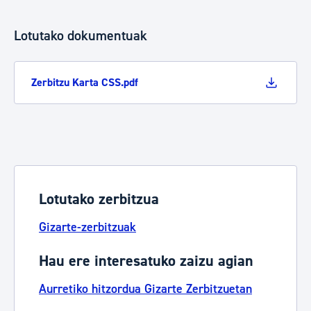
Lotutako dokumentuak
Zerbitzu Karta CSS.pdf
Lotutako zerbitzua
Gizarte-zerbitzuak
Hau ere interesatuko zaizu agian
Aurretiko hitzordua Gizarte Zerbitzuetan