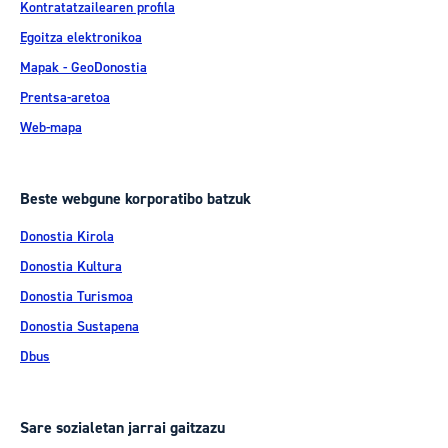
Kontratatzailearen profila
Egoitza elektronikoa
Mapak - GeoDonostia
Prentsa-aretoa
Web-mapa
Beste webgune korporatibo batzuk
Donostia Kirola
Donostia Kultura
Donostia Turismoa
Donostia Sustapena
Dbus
Sare sozialetan jarrai gaitzazu