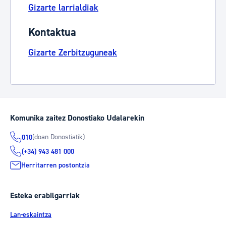
Gizarte larrialdiak
Kontaktua
Gizarte Zerbitzuguneak
Komunika zaitez Donostiako Udalarekin
(doan Donostiatik)
010
(+34) 943 481 000
Herritarren postontzia
Esteka erabilgarriak
Lan-eskaintza