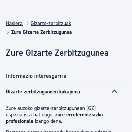
Hasiera
Gizarte-zerbitzuak
Zure Gizarte Zerbitzugunea
Zure Gizarte Zerbitzugunea
Informazio interesgarria
Gizarte-zerbitzuguneen kokapena
Zure auzoko gizarte-zerbitzugunean (GZ)
espezialista bat dago,
zure erreferentziazko
profesionala
izango dena.