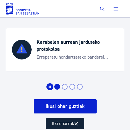
Eduki nagusira joan
Buscar
Karabelen aurrean jarduteko
protokoloa
Erreparatu hondartzetako banderei
egoeraren berri izateko
Ikusi ohar guztiak
Itxi oharrak