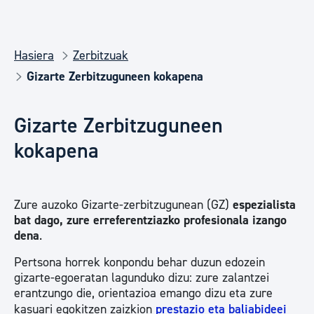
Hasiera
Zerbitzuak
Gizarte Zerbitzuguneen kokapena
Gizarte Zerbitzuguneen
kokapena
Zure auzoko
Gizarte-zerbitzugunean (GZ)
espezialista
bat dago, zure erreferentziazko profesionala izango
dena
.
Pertsona horrek konpondu behar duzun edozein
gizarte-egoeratan lagunduko dizu: zure zalantzei
erantzungo die, orientazioa emango dizu eta zure
kasuari egokitzen zaizkion
prestazio eta baliabideei