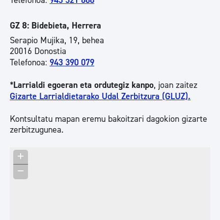
Telefonoa:
943 321 688
GZ 8: Bidebieta, Herrera
Serapio Mujika, 19, behea
20016 Donostia
Telefonoa:
943 390 079
*
Larrialdi egoeran eta ordutegiz kanpo
, joan zaitez
Gizarte Larrialdietarako Udal Zerbitzura (GLUZ).
Kontsultatu mapan eremu bakoitzari dagokion gizarte
zerbitzugunea.