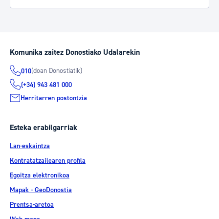
Komunika zaitez Donostiako Udalarekin
(doan Donostiatik)
010
(+34) 943 481 000
Herritarren postontzia
Esteka erabilgarriak
Lan-eskaintza
Kontratatzailearen profila
Egoitza elektronikoa
Mapak - GeoDonostia
Prentsa-aretoa