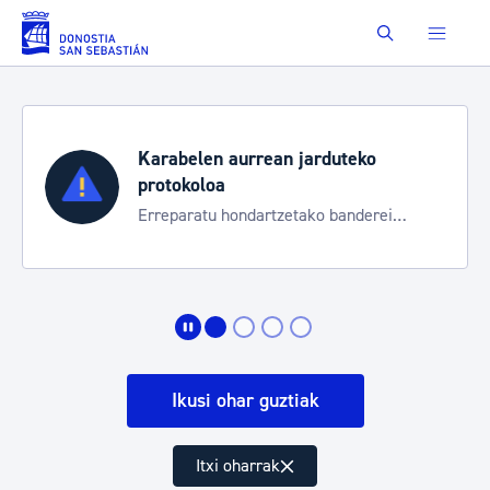
Eduki nagusira joan
Buscar
Karabelen aurrean jarduteko
protokoloa
Erreparatu hondartzetako banderei
egoeraren berri izateko
Ikusi ohar guztiak
Itxi oharrak