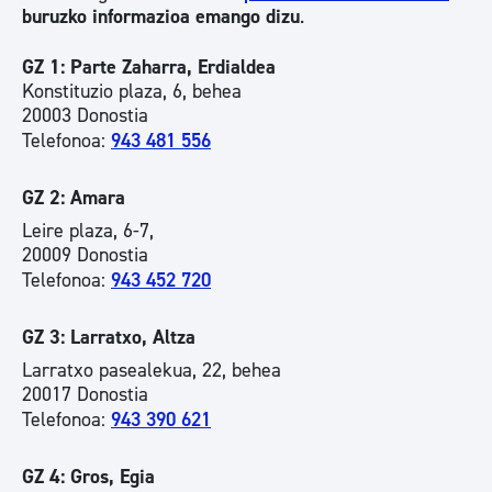
buruzko informazioa emango dizu
.
GZ 1: Parte Zaharra, Erdialdea
Konstituzio plaza, 6, behea
20003 Donostia
Telefonoa:
943 481 556
GZ 2: Amara
Leire plaza, 6-7,
20009 Donostia
Telefonoa:
943 452 720
GZ 3: Larratxo, Altza
Larratxo pasealekua, 22, behea
20017 Donostia
Telefonoa:
943 390 621
GZ 4: Gros, Egia