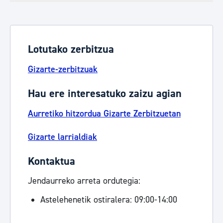
Lotutako zerbitzua
Gizarte-zerbitzuak
Hau ere interesatuko zaizu agian
Aurretiko hitzordua Gizarte Zerbitzuetan
Gizarte larrialdiak
Kontaktua
Jendaurreko arreta ordutegia:
Astelehenetik ostiralera: 09:00-14:00