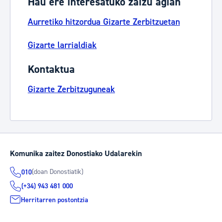
Hau ere interesatuko zaizu agian
Aurretiko hitzordua Gizarte Zerbitzuetan
Gizarte larrialdiak
Kontaktua
Gizarte Zerbitzuguneak
Komunika zaitez Donostiako Udalarekin
(doan Donostiatik)
010
(+34) 943 481 000
Herritarren postontzia