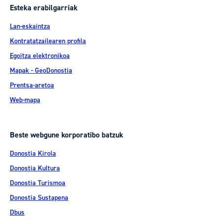
Esteka erabilgarriak
Lan-eskaintza
Kontratatzailearen profila
Egoitza elektronikoa
Mapak - GeoDonostia
Prentsa-aretoa
Web-mapa
Beste webgune korporatibo batzuk
Donostia Kirola
Donostia Kultura
Donostia Turismoa
Donostia Sustapena
Dbus