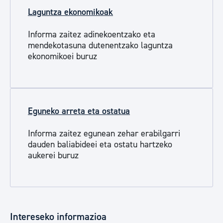
Laguntza ekonomikoak
Informa zaitez adinekoentzako eta
mendekotasuna dutenentzako laguntza
ekonomikoei buruz
Eguneko arreta eta ostatua
Informa zaitez egunean zehar erabilgarri
dauden baliabideei eta ostatu hartzeko
aukerei buruz
Intereseko informazioa