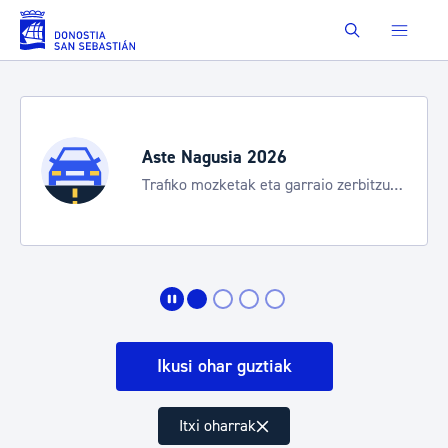
Eduki nagusira joan
Buscar
Aste Nagusia 2026
Trafiko mozketak eta garraio zerbitzu
bereziak
Ikusi ohar guztiak
Itxi oharrak