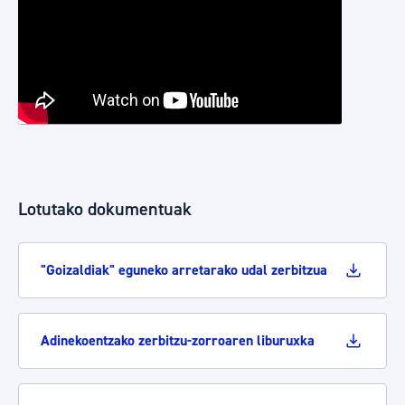
Lotutako dokumentuak
"Goizaldiak" eguneko arretarako udal zerbitzua
Adinekoentzako zerbitzu-zorroaren liburuxka