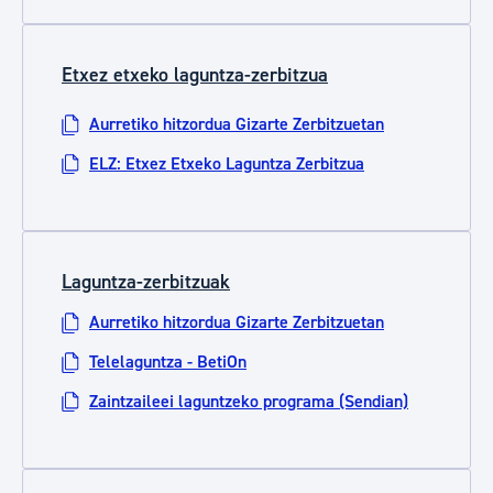
Etxez etxeko laguntza-zerbitzua
Aurretiko hitzordua Gizarte Zerbitzuetan
ELZ: Etxez Etxeko Laguntza Zerbitzua
Laguntza-zerbitzuak
Aurretiko hitzordua Gizarte Zerbitzuetan
Telelaguntza - BetiOn
Zaintzaileei laguntzeko programa (Sendian)