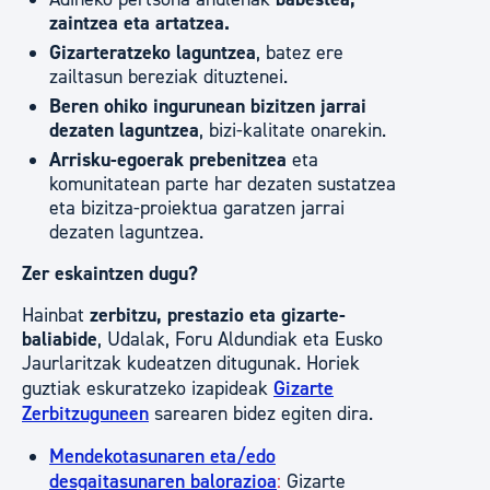
zaintzea eta artatzea.
Gizarteratzeko laguntzea
, batez ere
zailtasun bereziak dituztenei.
Beren ohiko ingurunean bizitzen jarrai
dezaten laguntzea
, bizi-kalitate onarekin.
Arrisku-egoerak prebenitzea
eta
komunitatean parte har dezaten sustatzea
eta bizitza-proiektua garatzen jarrai
dezaten laguntzea.
Zer eskaintzen dugu?
Hainbat
zerbitzu, prestazio eta gizarte-
baliabide
, Udalak, Foru Aldundiak eta Eusko
Jaurlaritzak kudeatzen ditugunak. Horiek
guztiak eskuratzeko izapideak
Gizarte
Zerbitzuguneen
sarearen bidez egiten dira.
Mendekotasunaren eta/edo
desgaitasunaren balorazioa
:
Gizarte