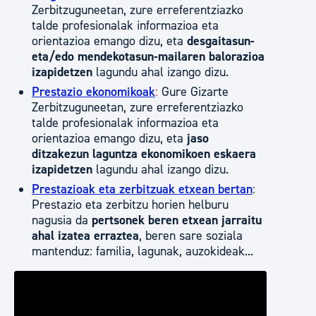
Zerbitzuguneetan, zure erreferentziazko
talde profesionalak informazioa eta
orientazioa emango dizu, eta
desgaitasun-
eta/edo mendekotasun-mailaren balorazioa
izapidetzen
lagundu ahal izango dizu.
Prestazio ekonomikoak
:
Gure Gizarte
Zerbitzuguneetan, zure erreferentziazko
talde profesionalak informazioa eta
orientazioa emango dizu, eta
jaso
ditzakezun laguntza ekonomikoen eskaera
izapidetzen
lagundu ahal izango dizu.
Prestazioak eta zerbitzuak etxean bertan
:
Prestazio eta zerbitzu horien helburu
nagusia da
pertsonek beren etxean jarraitu
ahal izatea erraztea
, beren sare soziala
mantenduz: familia, lagunak, auzokideak...