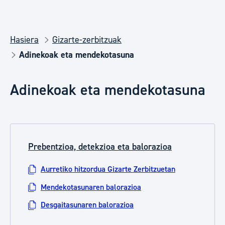
Hasiera
Gizarte-zerbitzuak
Adinekoak eta mendekotasuna
Adinekoak eta mendekotasuna
Prebentzioa, detekzioa eta balorazioa
Aurretiko hitzordua Gizarte Zerbitzuetan
Mendekotasunaren balorazioa
Desgaitasunaren balorazioa