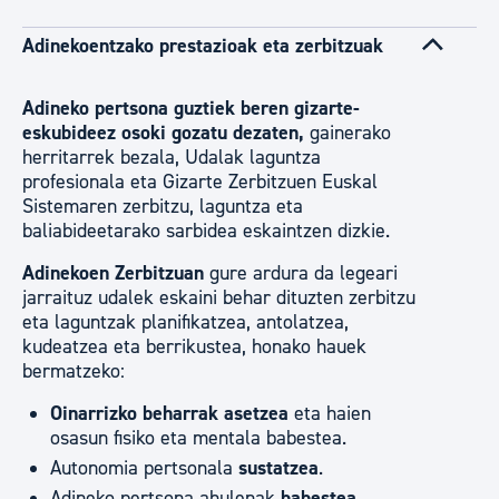
Adinekoentzako prestazioak eta zerbitzuak
Adineko pertsona guztiek beren gizarte-
eskubideez osoki gozatu dezaten,
gainerako
herritarrek bezala, Udalak laguntza
profesionala eta Gizarte Zerbitzuen Euskal
Sistemaren zerbitzu, laguntza eta
baliabideetarako sarbidea eskaintzen dizkie.
Adinekoen Zerbitzuan
gure ardura da legeari
jarraituz udalek eskaini behar dituzten zerbitzu
eta laguntzak planifikatzea, antolatzea,
kudeatzea eta berrikustea, honako hauek
bermatzeko:
Oinarrizko beharrak asetzea
eta haien
osasun fisiko eta mentala babestea.
Autonomia pertsonala
sustatzea
.
Adineko pertsona ahulenak
babestea,