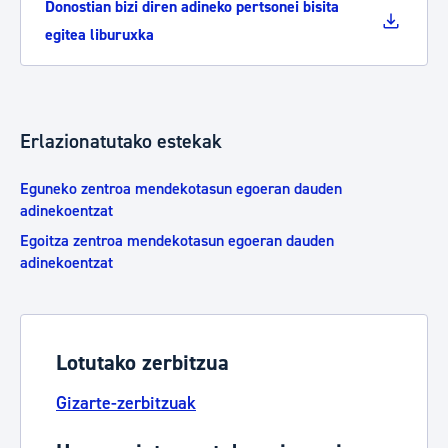
Donostian bizi diren adineko pertsonei bisita
egitea liburuxka
Erlazionatutako estekak
Eguneko zentroa mendekotasun egoeran dauden
adinekoentzat
Egoitza zentroa mendekotasun egoeran dauden
adinekoentzat
Lotutako zerbitzua
Gizarte-zerbitzuak