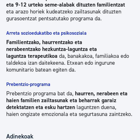
eta 9-12 urteko seme-alabak dituzten familientzat
eta arazo horiek kudeatzeko zailtasunak dituzten
gurasoentzat pentsatutako programa da.
Arreta sozioedukatibo eta psikosoziala
Familientzako, haurrentzako eta
nerabeentzako hezkuntza-laguntza eta
laguntza terapeutikoa
da, banakakoa, familiakoa edo
taldekoa izan daitekeena. Etxean edo ingurune
komunitario batean egiten da.
Prebentzio-programa
Prebentzio programa bat da,
haurren, nerabeen eta
haien familien zailtasunak eta beharrak garaiz
detektatzen eta esku hartzen
laguntzen duena,
haien ongizate emozionala eta segurtasuna zaintzeko.
Adinekoak