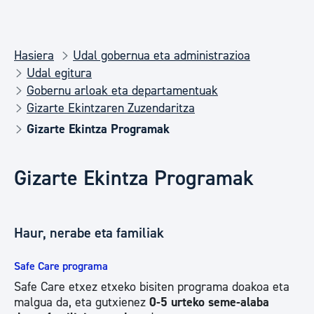
Hasiera
Udal gobernua eta administrazioa
Udal egitura
Gobernu arloak eta departamentuak
Gizarte Ekintzaren Zuzendaritza
Gizarte Ekintza Programak
Gizarte Ekintza Programak
Haur, nerabe eta familiak
Safe Care programa
Safe Care etxez etxeko bisiten programa doakoa eta
malgua da, eta gutxienez
0-5 urteko seme-alaba