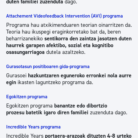
duten familiei zuzenduta
dago.
Attachement Videofeedback Intervention (AVI) programa
Programa hau atxikimenduaren teorian oinarritzen da.
Teoria hau ikuspegi eraginkorretako bat da, beren
beharrizanekiko
sentikorra den zaintza jasotzen duten
haurrek garapen afektibo, sozial eta kognitibo
osasungarriagoa
dutela azaltzeko.
Gurasotasun positiboaren gida-programa
Gurasoei
hazkuntzaren eguneroko erronkei
nola aurre
egin
ikasten laguntzeko programa da.
Egokitzen programa
Egokitzen
programa
banantze edo dibortzio
prozesu batetik igaro diren familiei
zuzenduta dago.
Incredible Years programa
Incredible Years
portaera-arazoak dituzten 4-8 urteko