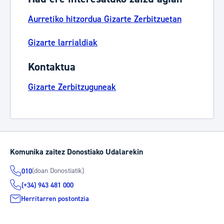
Aurretiko hitzordua Gizarte Zerbitzuetan
Gizarte larrialdiak
Kontaktua
Gizarte Zerbitzuguneak
Komunika zaitez Donostiako Udalarekin
(doan Donostiatik)
010
(+34) 943 481 000
Herritarren postontzia