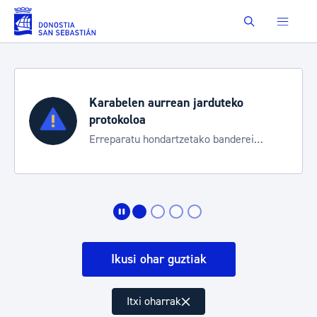
Eduki nagusira joan
Buscar
Karabelen aurrean jarduteko
protokoloa
Erreparatu hondartzetako banderei
egoeraren berri izateko
Ikusi ohar guztiak
Itxi oharrak