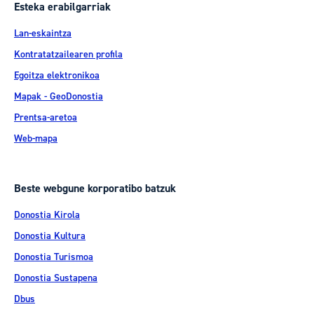
Esteka erabilgarriak
Lan-eskaintza
Kontratatzailearen profila
Egoitza elektronikoa
Mapak - GeoDonostia
Prentsa-aretoa
Web-mapa
Beste webgune korporatibo batzuk
Donostia Kirola
Donostia Kultura
Donostia Turismoa
Donostia Sustapena
Dbus