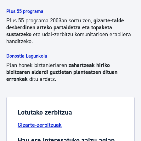
Plus 55 programa
Plus 55 programa 2003an sortu zen,
gizarte-talde
desberdinen arteko partaidetza eta topaketa
sustatzeko
eta udal-zerbitzu komunitarioen erabilera
handitzeko.
Donostia Lagunkoia
Plan honek biztanleriaren
zahartzeak hiriko
bizitzaren alderdi guztietan planteatzen dituen
erronkak
ditu ardatz.
Lotutako zerbitzua
Gizarte-zerbitzuak
Hau ere interesatuko zaizu agian