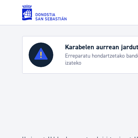
Eduki nagusira joan
Karabelen aurrean jardut
Zerbitzuak
Erreparatu hondartzetako bande
izateko
Errolda eta gai pertsonalak
Gizarte-zerbitzuak
Mugikortasuna