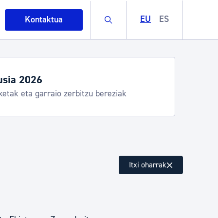
Buscar
EU
ES
Kontaktua
usia 2026
ketak eta garraio zerbitzu bereziak
intza
Itxi oharrak
ndakinak eta ingurumena