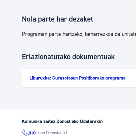
Nola parte har dezaket
Programan parte hartzeko, beharrezkoa da unitat
Erlazionatutako dokumentuak
Liburuxka: Gurasotasun Positiborako programa
Komunika zaitez Donostiako Udalarekin
(doan Donostiatik)
010