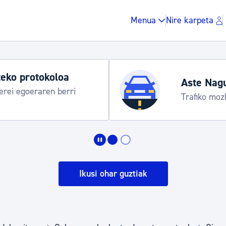
Menua
Nire karpeta
eko protokoloa
Aste Nag
rei egoeraren berri
Trafiko moz
Zergak eta isunak
Etxebizitza eta hirig
Ikusi ohar guztiak
Gune publikoa, ho