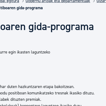
dal egitura
Gobernu arloak eta departamentuak
Gizar
Euskara
itiboaren gida-programa
Garapen ekonomikoa e
boaren gida-programa
Berdintasuna, Giza Esk
urre egin ikasten laguntzeko
Kultura
Turismoa
har duten hazkuntzaren etapa bakoitzean.
modu positiboan komunikatzeko tresnak ikasiko dituzu.
labek dituzten premiak.
eskolakoak) konpontzen laguntzen ikasiko duzu.