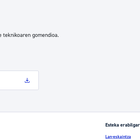
e teknikoaren gomendioa.
Esteka erabilgar
Lan-eskaintza