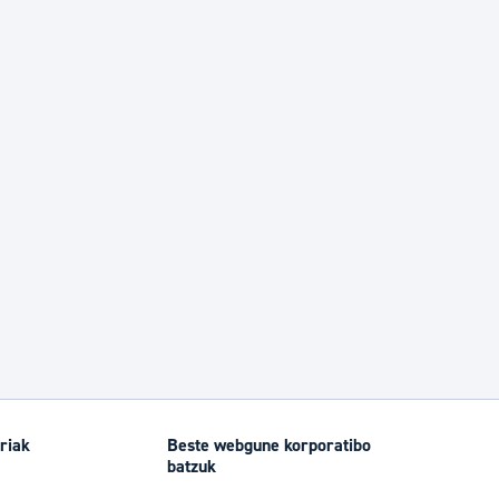
riak
Beste webgune korporatibo
batzuk