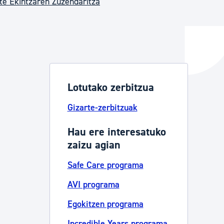
te Ekintzaren Zuzendaritza
ta enplegua
ubideak eta bizikidetza
Lotutako zerbitzua
Gizarte-zerbitzuak
Hau ere interesatuko
zaizu agian
Safe Care programa
AVI programa
Egokitzen programa
Incredible Years programa