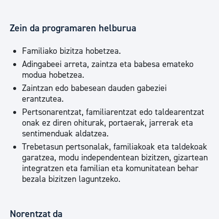
Zein da programaren helburua
Familiako bizitza hobetzea.
Adingabeei arreta, zaintza eta babesa emateko
modua hobetzea.
Zaintzan edo babesean dauden gabeziei
erantzutea.
Pertsonarentzat, familiarentzat edo taldearentzat
onak ez diren ohiturak, portaerak, jarrerak eta
sentimenduak aldatzea.
Trebetasun pertsonalak, familiakoak eta taldekoak
garatzea, modu independentean bizitzen, gizartean
integratzen eta familian eta komunitatean behar
bezala bizitzen laguntzeko.
Norentzat da