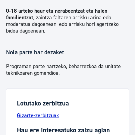
0-18 urteko haur eta nerabeentzat eta haien
familientzat
, zaintza faltaren arrisku arina edo
moderatua dagoenean, edo arrisku hori agertzeko
bidea dagoenean.
Nola parte har dezaket
Programan parte hartzeko, beharrezkoa da unitate
teknikoaren gomendioa.
Lotutako zerbitzua
Gizarte-zerbitzuak
Hau ere interesatuko zaizu agian