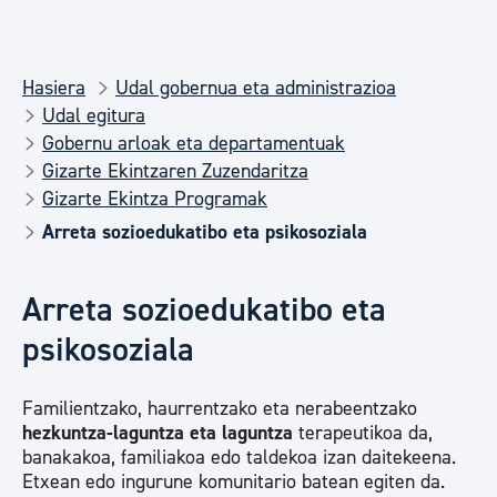
Hasiera
Udal gobernua eta administrazioa
Udal egitura
Gobernu arloak eta departamentuak
Gizarte Ekintzaren Zuzendaritza
Gizarte Ekintza Programak
Arreta sozioedukatibo eta psikosoziala
Arreta sozioedukatibo eta
psikosoziala
Familientzako, haurrentzako eta nerabeentzako
hezkuntza-laguntza eta laguntza
terapeutikoa da,
banakakoa, familiakoa edo taldekoa izan daitekeena.
Etxean edo ingurune komunitario batean egiten da.