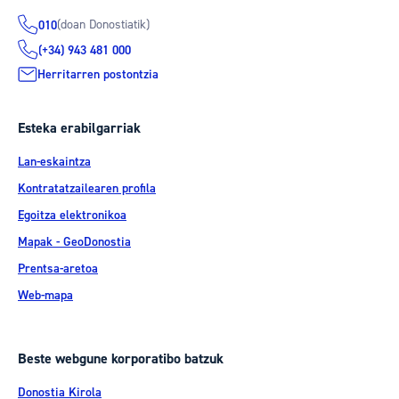
(doan Donostiatik)
010
(+34) 943 481 000
Herritarren postontzia
Esteka erabilgarriak
Lan-eskaintza
Kontratatzailearen profila
Egoitza elektronikoa
Mapak - GeoDonostia
Prentsa-aretoa
Web-mapa
Beste webgune korporatibo batzuk
Donostia Kirola