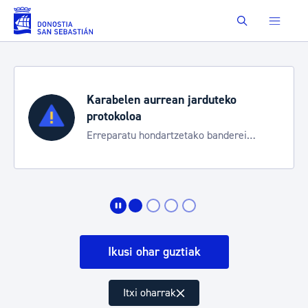
Eduki nagusira joan
Buscar
Karabelen aurrean jarduteko
protokoloa
Erreparatu hondartzetako banderei
egoeraren berri izateko
Ikusi ohar guztiak
Itxi oharrak