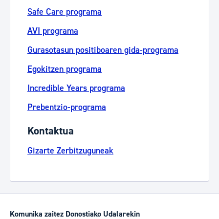
Safe Care programa
AVI programa
Gurasotasun positiboaren gida-programa
Egokitzen programa
Incredible Years programa
Prebentzio-programa
Kontaktua
Gizarte Zerbitzuguneak
Komunika zaitez Donostiako Udalarekin